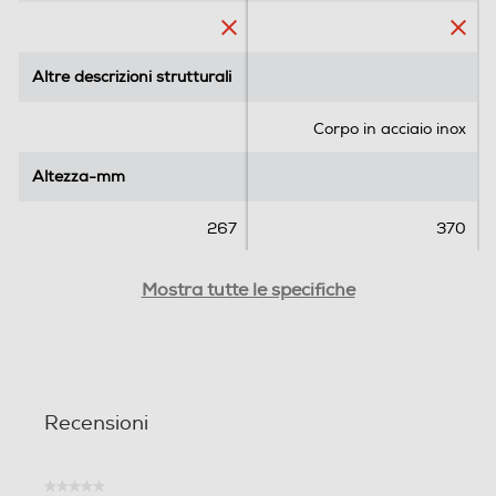
Altre descrizioni strutturali
Altre descrizioni strutturali
Informazioni sulla sicurezza del prodotto
Clicca qui
Corpo in acciaio inox
Altezza-mm
Altezza-mm
267
370
Larghezza-mm
Larghezza-mm
Mostra tutte le specifiche
95
160
Profondità-mm
Profondità-mm
Recensioni
82
155
Peso-Kg
Peso-Kg
★★★★★