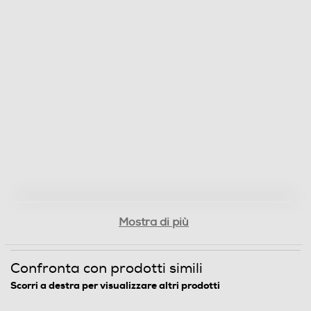
Lama tritaghiaccio
Avvolgicavo
Bicchiere graduato
Base antiscivolo
Mostra di più
Funzioni e Plus
Confronta con prodotti simili
Selettore di velocità
Scorri a destra per visualizzare altri prodotti
Elettronico