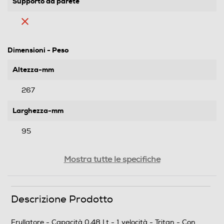
Supporto da parete
Dimensioni - Peso
Altezza-mm
267
Larghezza-mm
95
Profondità-mm
Mostra tutte le specifiche
82
Peso-Kg
Descrizione Prodotto
0,8
Frullatore - Capacità 0,48 Lt - 1 velocità - Tritan - Con