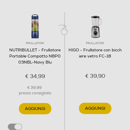
Cordless
Si
Tasto Pulse
FRULLATORI
FRULLATORI
NUTRIBULLET - Frullatore
HIGO - Frullatore con bicch
Funzione turbo
Portable Compatto NBP0
iere vetro FC-18
03NBL-Navy Blu
€ 39,90
€ 34,99
Sistema di sicurezza
€ 39,99
prezzo consigliato
Parti lavabili lavastoviglie
AGGIUNGI
AGGIUNGI
Descrizione marketing