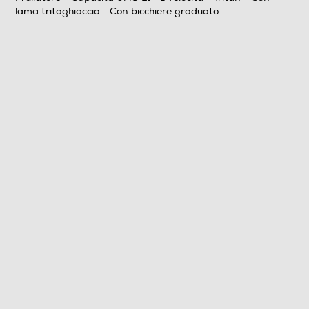
lama tritaghiaccio - Con bicchiere graduato
Prestazioni
Capacità-l
0,48
Numero di velocità
1
Dotazioni - Personalizzazioni
Impugnatura ergonomica
Lame removibili