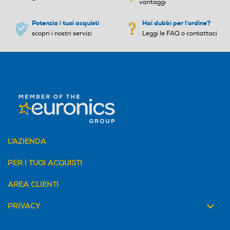
vantaggi
Potenzia i tuoi acquisti
Hai dubbi per l'ordine?
scopri i nostri servizi
Leggi le FAQ o contattaci
Lama tritaghiaccio
Lama tritaghiaccio
Avvolgicavo
Avvolgicavo
Bicchiere graduato
Bicchiere graduato
L'AZIENDA
PER I TUOI ACQUISTI
Base antiscivolo
Base antiscivolo
AREA CLIENTI
PRIVACY
Selettore di velocità
Selettore di velocità