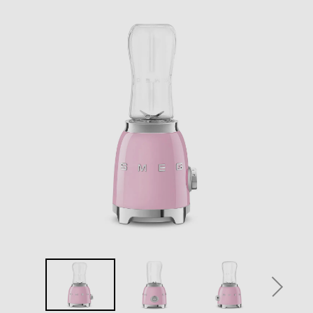
Capacità-l
0,6
Numero di velocità
2
Descrizione
Funzioni e Plus
Selettore di velocità
Elettronico
Sistema di sicurezza
Altre funzioni