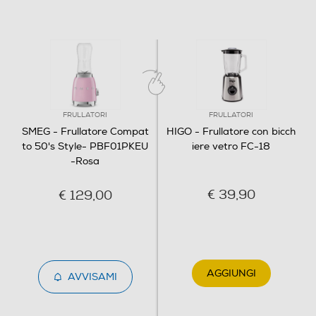
Informazioni sulla sicurezza del prodotto
Clicca qui
FRULLATORI
FRULLATORI
SMEG - Frullatore Compat
HIGO - Frullatore con bicch
to 50's Style- PBF01PKEU
iere vetro FC-18
-Rosa
€ 39,90
€ 129,00
FAI IL PIENO DI
VITAMINE
AGGIUNGI
AVVISAMI
Il frullatore multifunzione comprende due
bottiglie per garantire la
massima