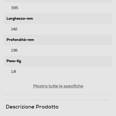
335
Larghezza-mm
142
Profondità-mm
136
Peso-Kg
1,8
Prestazioni
Mostra tutte le specifiche
Potenza max-W
Descrizione Prodotto
300