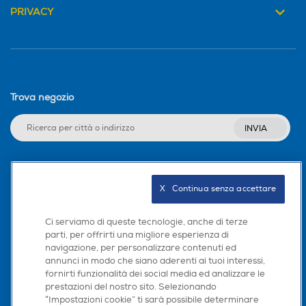
PRIVACY
No
INNOVATIVO
Tasto Pulse
Tasto Pulse
Smeg sceglie
Tritan™ Renew
, con il 50%
di contenuto riciclato certificato* per
realizzare le due
Bottles-To-Go
con tazza
Trova negozio
Funzione turbo
Funzione turbo
e beccuccio del
Frullatore Multifunzione
PBF01
.
INVIA
Tritan Renew è ottenuto attraverso un
innovativo processo di riciclo molecolare
Parti lavabili lavastoviglie
Parti lavabili lavastoviglie
che elimina i rifiuti di plastica monouso,
Seguici sui social
X   Continua senza accettare
mantenendo elevati standard di
durata, trasparenza e sicurezza.
Ci serviamo di queste tecnologie, anche di terze
Impugnatura ergonomica
Impugnatura ergonomica
parti, per offrirti una migliore esperienza di
*Il contenuto riciclato è ottenuto
navigazione, per personalizzare contenuti ed
Scarica la nostra app
attraverso un processo di allocazione
annunci in modo che siano aderenti ai tuoi interessi,
del bilancio di massa certificato da
fornirti funzionalità dei social media ed analizzare le
ISCC.
prestazioni del nostro sito. Selezionando
Lame removibili
Lame removibili
“Impostazioni cookie” ti sarà possibile determinare