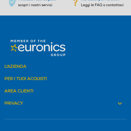
dovrebbe mancare in nessuna cucina. Il marchio Smeg lo
scopri i nostri servizi
Leggi le FAQ o contattaci
Impugnatura ergonomica
Impugnatura ergonomica
sa, motivo per cui ha sviluppato uno speciale frullatore in
stile retrò anni '50, in tante varianti di colore, che abbellirà
qualsiasi interno.
Lame removibili
Lame removibili
Lama tritaghiaccio
Lama tritaghiaccio
L'AZIENDA
PER I TUOI ACQUISTI
Avvolgicavo
Avvolgicavo
AREA CLIENTI
PRIVACY
Bicchiere graduato
Bicchiere graduato