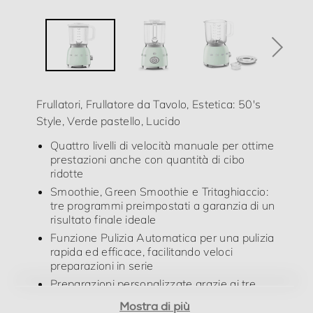
Funzioni e Plus
Selettore di velocità
Manuale
Frullatori, Frullatore da Tavolo, Estetica: 50's
Style, Verde pastello, Lucido
Descrizione marketing
Quattro livelli di velocità manuale per ottime
Smeg Frullatore da Tavolo 50's Style – Verde LUCIDO –
prestazioni anche con quantità di cibo
BLF03PGEU FRULLATI IN TUTTO BENESSERE A
ridotte
colazione per un sano frullato di frutta e yogurt, dopo
Smoothie, Green Smoothie e Tritaghiaccio:
un allenamento per rigenerarsi con una bevanda
tre programmi preimpostati a garanzia di un
rinfrescante, a pranzo per preparare una veloce e
risultato finale ideale
semplice vellutata, il frullatore Smeg miscela
Funzione Pulizia Automatica per una pulizia
perfettamente ingredienti di consistenza differente per
rapida ed efficace, facilitando veloci
un utilizzo che accompagni ogni momento della nostra
preparazioni in serie
giornata. ALTE PRESTAZIONI E STILE Pensato in ogni
Preparazioni personalizzate grazie ai tre
dettaglio per essere capiente, versatile ed efficiente, il
livelli di intensità della funzione Pulse
frullatore e` dotato di 3 funzioni preimpostate:
Mostra di più