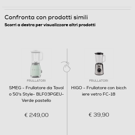
Coperchio con tappo dosatore di liquidi per
tritaghiaccio per sminuzzare il ghiaccio, smoothie per
favorire l'inserimento di ingredienti durante
ottenere composti densi e cremosi e pulse per
la miscelazione
incrementare la velocita` a piacimento con la pressione
Confronta con prodotti simili
di un tasto.
Scorri a destra per visualizzare altri prodotti
Informazioni sulla sicurezza del prodotto
Clicca qui
FRULLATORI
FRULLATORI
SMEG - Frullatore da Tavol
HIGO - Frullatore con bicch
o 50's Style- BLF03PGEU-
iere vetro FC-18
Verde pastello
€ 39,90
€ 249,00