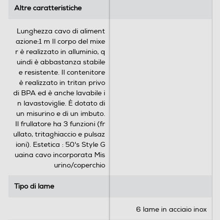
l
l
Altre caratteristiche
Altre caratteristiche
e
e
.
.
Lunghezza cavo di aliment
azione:1 m Il corpo del mixe
r è realizzato in alluminio, q
uindi è abbastanza stabile
e resistente. Il contenitore
è realizzato in tritan privo
di BPA ed è anche lavabile i
n lavastoviglie. È dotato di
un misurino e di un imbuto.
Il frullatore ha 3 funzioni (fr
ullato, tritaghiaccio e pulsaz
ioni). Estetica : 50's Style G
Prestazioni migliorate
uaina cavo incorporata Mis
urino/coperchio
La
funzione Pulse
con 3 livelli di intensità
Tipo di lame
Tipo di lame
consente
lavorazioni preparatorie
personalizzate
mentre la
funzione
6 lame in acciaio inox
Autoclean
garantisce una pulizia rapida e