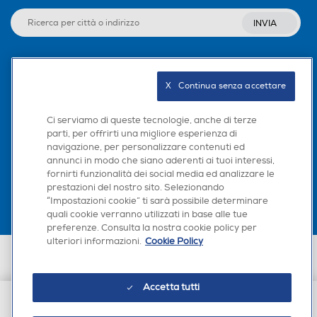
INVIA
Altre descrizioni strutturali
Altre descrizioni strutturali
Seguici sui social
X   Continua senza accettare
Ci serviamo di queste tecnologie, anche di terze
parti, per offrirti una migliore esperienza di
navigazione, per personalizzare contenuti ed
Scarica la nostra app
annunci in modo che siano aderenti ai tuoi interessi,
fornirti funzionalità dei social media ed analizzare le
prestazioni del nostro sito. Selezionando
“Impostazioni cookie” ti sarà possibile determinare
quali cookie verranno utilizzati in base alle tue
Materiale contenitore
Materiale contenitore
preferenze. Consulta la nostra cookie policy per
ulteriori informazioni.
Cookie Policy
Euronics Italia SpA. Sede legale Via Montefeltro, 6/a 20156 Milano
Partita Iva, Codice Fiscale e iscrizione CCIAA Milano Monza Brianza Lodi
n. 13337170156. Codice intermediario SDI: HHBD9AK. Vendite soggette
Recipiente graduato
Recipiente graduato
Accetta tutti
agli Artt. 45 e ss del Codice del Consumo in tema di Diritti dei
Consumatori.
€ 29,90