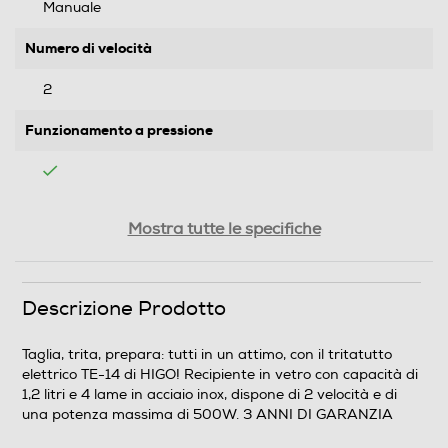
Manuale
Numero di velocità
2
Funzionamento a pressione
Tasto Pulse
Mostra tutte le specifiche
Sistema di sicurezza
Descrizione Prodotto
Taglia, trita, prepara: tutti in un attimo, con il tritatutto
elettrico TE-14 di HIGO! Recipiente in vetro con capacità di
Altre funzioni
1,2 litri e 4 lame in acciaio inox, dispone di 2 velocità e di
una potenza massima di 500W. 3 ANNI DI GARANZIA
4 lame in acciaio inox, Alimentazione: 220 – 240V ~ 50-
60Hz