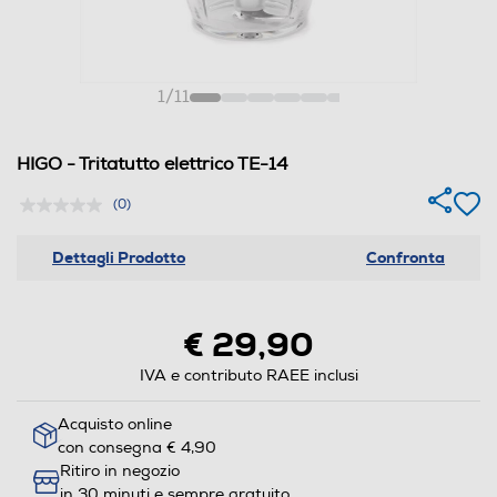
1
/
11
HIGO - Tritatutto elettrico TE-14
(0)
Dettagli Prodotto
Confronta
€ 29,90
IVA e contributo RAEE inclusi
Acquisto online
con consegna € 4,90
Ritiro in negozio
in 30 minuti e sempre gratuito