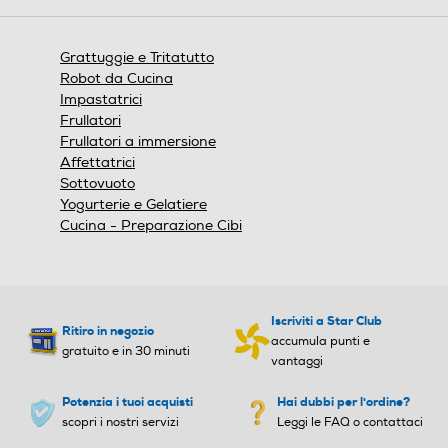
Altre funzioni
Altre funzioni
aprirà
una
finestra
4 lame in acciaio inox, Alim
Grattuggie e Tritatutto
modale.
entazione: 220 – 240V ~ 5
Robot da Cucina
0-60Hz
Impastatrici
Frullatori
Frullatori a immersione
Affettatrici
Base antiscivolo
Base antiscivolo
Sottovuoto
Yogurterie e Gelatiere
Cucina - Preparazione Cibi
Lavabile
Lavabile
Lavabile
Non lavabile
Iscriviti a Star Club
Ritiro in negozio
accumula punti e
gratuito e in 30 minuti
Cordless
Cordless
vantaggi
Potenzia i tuoi acquisti
Hai dubbi per l'ordine?
scopri i nostri servizi
Leggi le FAQ o contattaci
Tipo di tritatutto
Tipo di tritatutto