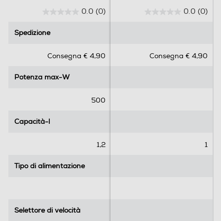
0.0
(0)
0.0
(0)
Profondità-mm
0
0
.
.
Spedizione
Spedizione
155
0
0
s
s
Consegna € 4,90
Consegna € 4,90
Peso-Kg
u
u
5
5
Potenza max-W
1,64
Potenza max-W
s
s
t
t
e
e
500
Informazioni sulla sicurezza del prodotto
l
l
l
l
Capacità-l
Capacità-l
Clicca qui
e
e
.
.
1,2
1
Tipo di alimentazione
Tipo di alimentazione
Selettore di velocità
Selettore di velocità