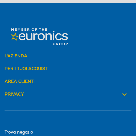
Standard
Standard
Numero di dischi o lame
Numero di dischi o lame
4
Materiale recipiente
Materiale recipiente
L'AZIENDA
Vetro
Vetro
PER I TUOI ACQUISTI
AREA CLIENTI
Altre caratteristiche
Altre caratteristiche
PRIVACY
Trova negozio