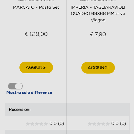
MACCHINE PER PASTA
MACCHINE PER PASTA
MARCATO - Pasta Set
IMPERIA - TAGLIARAVIOLI
QUADRO 68X68 MM-silve
r/legno
€ 129,00
€ 7,90
AGGIUNGI
AGGIUNGI
Mostra solo differenze
Recensioni
Recensioni
0.0
(0)
0.0
(0)
0
0
.
.