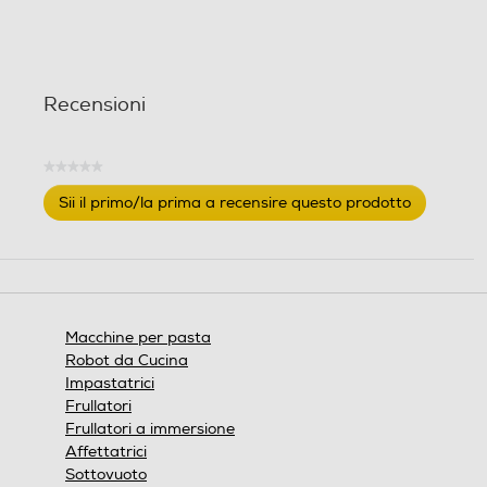
Recensioni
★★★★★
Nessuna
Sii il primo/la prima a recensire questo prodotto
valutazione
.
Questa
azione
aprirà
una
finestra
Macchine per pasta
modale.
Robot da Cucina
Impastatrici
Frullatori
Frullatori a immersione
Affettatrici
Sottovuoto