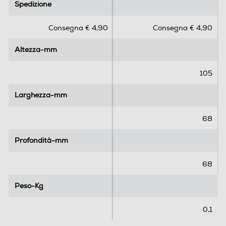
Spedizione
Spedizione
0
0
s
s
Consegna € 4,90
Consegna € 4,90
u
u
5
5
Altezza-mm
Altezza-mm
s
s
t
t
e
e
105
l
l
l
l
Larghezza-mm
Larghezza-mm
e
e
.
.
68
Profondità-mm
Profondità-mm
68
Peso-Kg
Peso-Kg
0,1