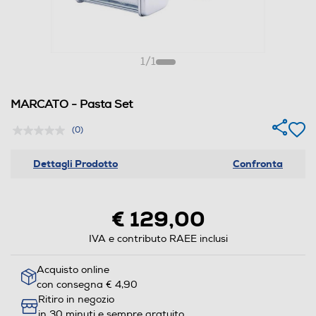
1
/
1
MARCATO - Pasta Set
(0)
Dettagli Prodotto
Confronta
€ 129,00
IVA e contributo RAEE inclusi
Acquisto online
con consegna € 4,90
Ritiro in negozio
in 30 minuti e sempre gratuito