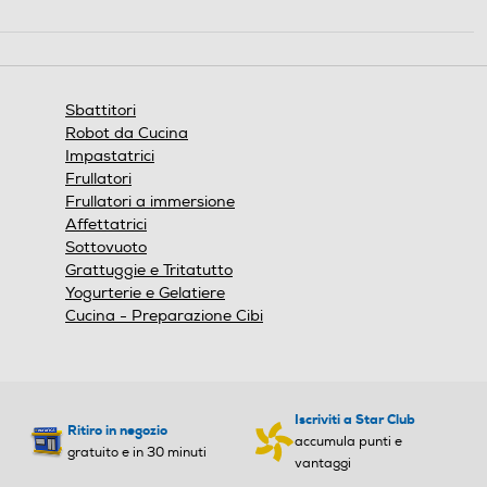
Questa
Selettore di velocità
Selettore di velocità
azione
aprirà
Manuale
Manuale
una
finestra
Sbattitori
modale.
Presenza recipiente
Presenza recipiente
Robot da Cucina
Impastatrici
Frullatori
Frullatori a immersione
Tipo di sbattitore
Tipo di sbattitore
Affettatrici
Sottovuoto
Grattuggie e Tritatutto
Senza supporto
Senza supporto
Yogurterie e Gelatiere
Cucina - Preparazione Cibi
Avvolgicavo
Avvolgicavo
Numero di fruste
Numero di fruste
Iscriviti a Star Club
Ritiro in negozio
accumula punti e
gratuito e in 30 minuti
vantaggi
2
2