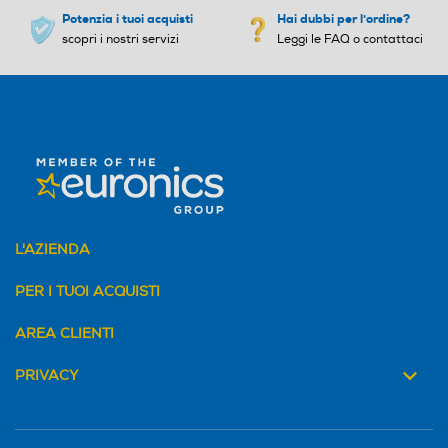
Potenzia i tuoi acquisti
Hai dubbi per l'ordine?
Numero di ganci
Numero di ganci
scopri i nostri servizi
Leggi le FAQ o contattaci
2
2
Altre descrizioni strutturali
Altre descrizioni strutturali
Porta accessori incorporat
o
L'AZIENDA
PER I TUOI ACQUISTI
AREA CLIENTI
Accessori in dotazione
Accessori in dotazione
PRIVACY
2 sbattitori e 2 impastatori
In dotazione 2 fruste
in acciaio inox