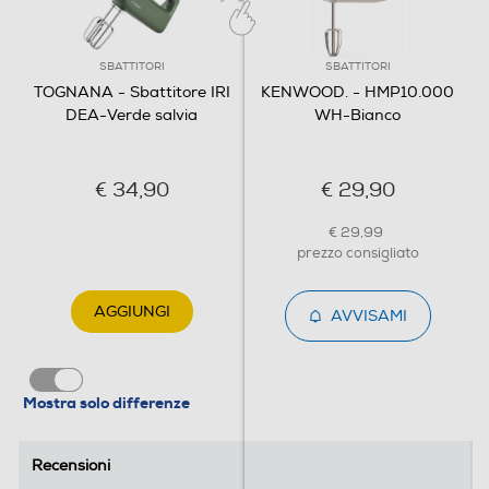
Accessori in dotazione
2 sbattitori e 2 impastatori in acciaio inox
SBATTITORI
SBATTITORI
TOGNANA - Sbattitore IRI
KENWOOD. - HMP10.000
DEA-Verde salvia
WH-Bianco
Dimensioni - Peso
Altezza-mm
€ 34,90
€ 29,90
140
€ 29,99
Larghezza-mm
prezzo consigliato
186
AGGIUNGI
AVVISAMI
Profondità-mm
89
Mostra solo differenze
Peso-Kg
Recensioni
Recensioni
0,98