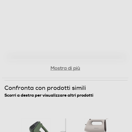
Numero di fruste
2
Numero di ganci
2
Altre descrizioni strutturali
Porta accessori incorporato
Mostra di più
Descrizione
Confronta con prodotti simili
Descrizione marketing
Scorri a destra per visualizzare altri prodotti
Sbattitore elettrico da 400W con 5 velocità di
lavorazione
Accessori