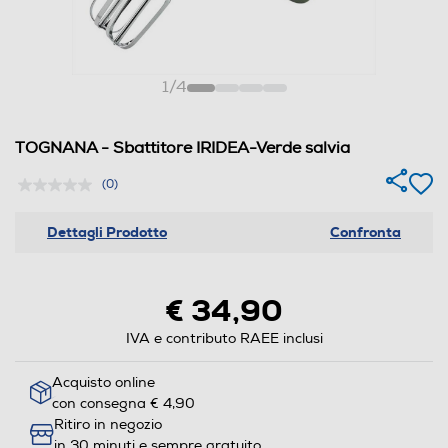
1
/
4
TOGNANA - Sbattitore IRIDEA-Verde salvia
(0)
Dettagli Prodotto
Confronta
€ 34,90
IVA e contributo RAEE inclusi
Acquisto online
con consegna € 4,90
Ritiro in negozio
in 30 minuti e sempre gratuito