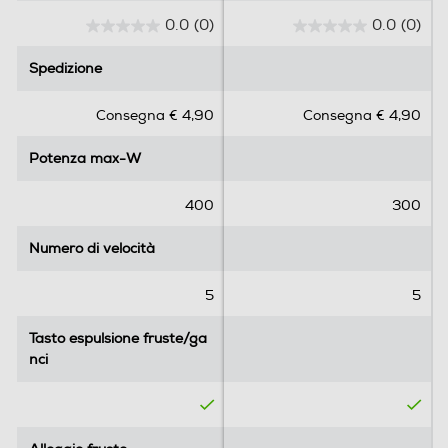
0.0
(0)
0.0
(0)
0
0
Informazioni sulla sicurezza del prodotto
.
.
Spedizione
Spedizione
0
0
Clicca qui
s
s
Consegna € 4,90
Consegna € 4,90
u
u
5
5
Potenza max-W
Potenza max-W
s
s
t
t
e
e
400
300
l
l
l
l
Numero di velocità
Numero di velocità
e
e
.
.
5
5
Tasto espulsione fruste/ga
Tasto espulsione fruste/ga
nci
nci