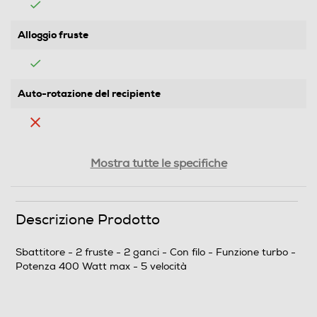
Alloggio fruste
Auto-rotazione del recipiente
Parti lavabili lavastoviglie
Mostra tutte le specifiche
Cordless
Descrizione Prodotto
No
Sbattitore - 2 fruste - 2 ganci - Con filo - Funzione turbo -
Potenza 400 Watt max - 5 velocità
Funzione turbo