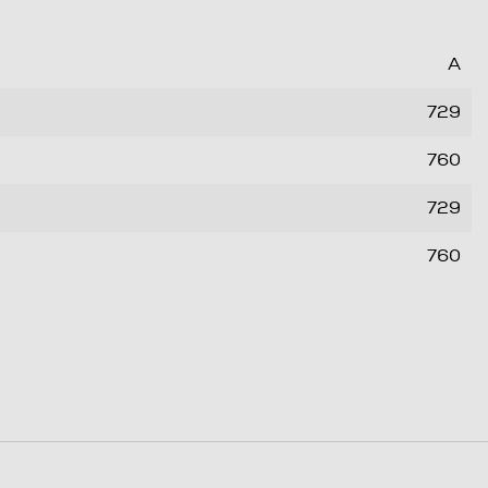
A
729
760
729
760
238
56
56
6872