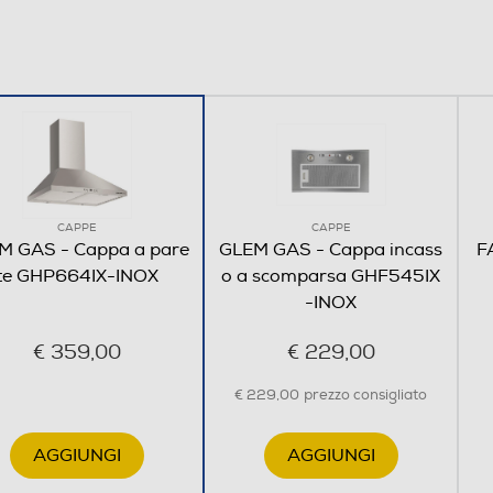
Decorativa a camino
A parete
CAPPE
CAPPE
M GAS - Cappa a pare
GLEM GAS - Cappa incass
F
te GHP664IX-INOX
o a scomparsa GHF545IX
-INOX
560
€ 359,00
€ 229,00
9,5
€ 229,00
prezzo consigliato
AGGIUNGI
AGGIUNGI
Funzioni: Booster