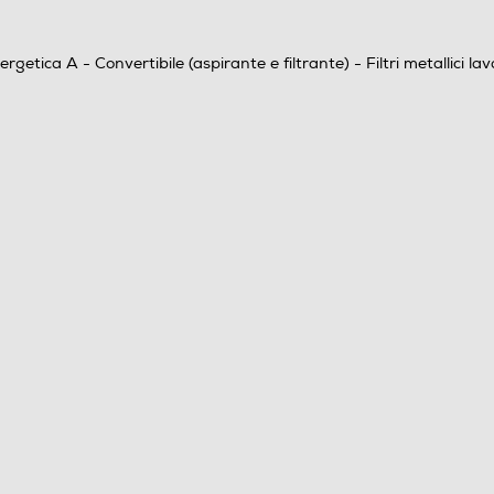
ca A - Convertibile (aspirante e filtrante) - Filtri metallici lavabil
Convertibile
1
4
Inox