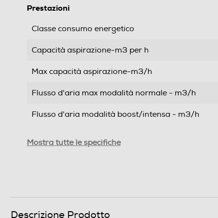
Prestazioni
Classe consumo energetico
Capacità aspirazione-m3 per h
Max capacità aspirazione-m3/h
Flusso d'aria max modalità normale - m3/h
Flusso d'aria modalità boost/intensa - m3/h
Assorbimento massimo-kWh
Mostra tutte le specifiche
Rumorosita' - dBA
Rumorosità min modalità normale - dB
Rumorosità modalità boost - dB
Descrizione Prodotto