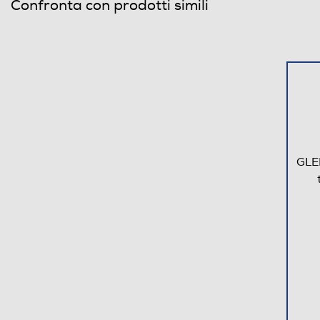
Confronta con prodotti simili
Dettagli strutturali
Tipo di cappa
Posizionamento cappa
Tipo di camino
GLE
Dimensioni - Peso
Altezza-mm
Peso-Kg
Descrizione
Altre funzioni