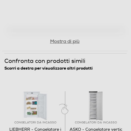
Funzioni e Plus
No frost
Display
Mostra di più
Confronta con prodotti simili
Termostato regolabile
Scorri a destra per visualizzare altri prodotti
Congelazione rapida
Spia allarme temperatura
CONGELATORI DA INCASSO
CONGELATORI DA INCASSO
LIEBHERR - Congelatore i
ASKO - Congelatore vertic