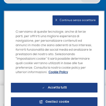
Sbrinamento congelatore
Sbrinamento congelatore
Seguici sui social
X   Continua senza accettare
Manuale
Automatico
Ci serviamo di queste tecnologie, anche di terze
Allarme porta
Allarme porta
parti, per offrirti una migliore esperienza di
navigazione, per personalizzare contenuti ed
Scarica la nostra app
annunci in modo che siano aderenti ai tuoi interessi,
fornirti funzionalità dei social media ed analizzare le
prestazioni del nostro sito. Selezionando
Sistema Multi Flow
Sistema Multi Flow
“Impostazioni cookie” ti sarà possibile determinare
quali cookie verranno utilizzati in base alle tue
preferenze. Consulta la nostra cookie policy per
ulteriori informazioni.
Cookie Policy
Euronics Italia SpA. Sede legale Via Montefeltro, 6/a 20156 Milano
Categoria
Categoria
Partita Iva, Codice Fiscale e iscrizione CCIAA Milano Monza Brianza Lodi
n. 13337170156. Codice intermediario SDI: HHBD9AK. Vendite soggette
Congelatore verticale
Congelatore verticale
agli Artt. 45 e ss del Codice del Consumo in tema di Diritti dei
Accetta tutti
Consumatori.
€ 1.229,00
Tipo di congelatore
Tipo di congelatore
Gestisci cookie
AGGIUNGI AL CARRELLO