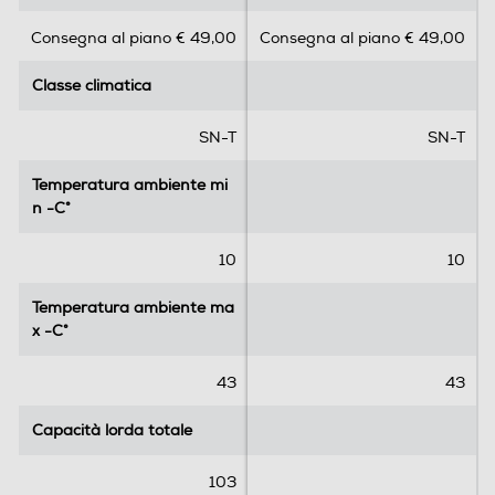
s
s
Cassetti congelatore-num
Consegna al piano € 49,00
Consegna al piano € 49,00
u
u
5
5
4
Classe climatica
Classe climatica
s
s
t
t
Porte reversibili
e
e
SN-T
SN-T
l
l
l
l
Temperatura ambiente mi
Temperatura ambiente mi
e
e
n -C°
n -C°
.
.
Dimensioni - Peso
10
10
Altezza-mm
Temperatura ambiente ma
Temperatura ambiente ma
872
x -C°
x -C°
Larghezza-mm
43
43
540
Capacità lorda totale
Capacità lorda totale
Profondità-mm
103