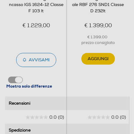
Sbrinamento congelatore
ncasso IGS 1624-12 Classe
ale RBF 276 SND1 Classe
F 103 lt
D 232lt
Manuale
€ 1.229,00
€ 1.399,00
Allarme porta
€ 1.399,00
prezzo consigliato
Dettagli strutturali
AGGIUNGI
AVVISAMI
Categoria
Congelatore verticale
Mostra solo differenze
Tipo di congelatore
Recensioni
Recensioni
Verticale
0.0
(0)
0.0
(0)
Tipo d'installazione
0
0
.
.
Spedizione
Spedizione
Incasso
0
0