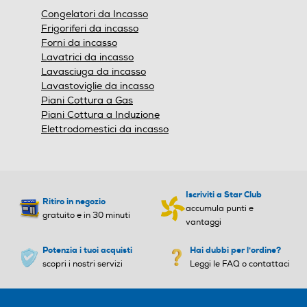
finestra
Congelatori da Incasso
Clicca qui
modale.
4 stelle
4 stelle
Frigoriferi da incasso
Forni da incasso
Nuova Classe efficienza en
Nuova Classe efficienza en
Lavatrici da incasso
ergetica
ergetica
Lavasciuga da incasso
Lavastoviglie da incasso
F
D
Piani Cottura a Gas
Piani Cottura a Induzione
Classe emissione rumore
Classe emissione rumore
Elettrodomestici da incasso
Classe emissione rumore C
B
Consumo annuo energia-k
Consumo annuo energia-k
Iscriviti a Star Club
Ritiro in negozio
Wh
Wh
accumula punti e
gratuito e in 30 minuti
vantaggi
159
195
Potenzia i tuoi acquisti
Hai dubbi per l'ordine?
scopri i nostri servizi
Leggi le FAQ o contattaci
Consumo energia giornalie
Consumo energia giornalie
ro
ro