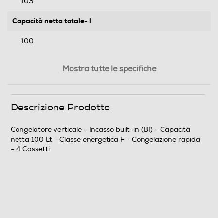
103
Capacità netta totale- l
100
Capacità congelamento 24 h
Mostra tutte le specifiche
12
Autonomia in ore senza energia
Descrizione Prodotto
22
Congelatore verticale - Incasso built-in (BI) - Capacità
netta 100 Lt - Classe energetica F - Congelazione rapida
Rumorosita' - dBA
- 4 Cassetti
36
Numero stelle
4 stelle