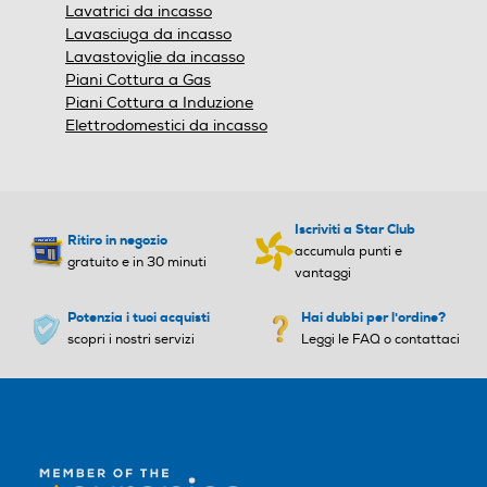
Lavatrici da incasso
ro
ro
Lavasciuga da incasso
Multiflow column
No
Lavastoviglie da incasso
0,49
Dettagli strutturali
Piani Cottura a Gas
Ventola interna reparto
No
Piani Cottura a Induzione
frigorifero
Categoria
Capacità netta frigorifero
Capacità netta frigorifero
Elettrodomestici da incasso
- l
- l
Corrente (A)
0.8
Apparecchio di refrigerazione multiuso/altro tipo
201
194
Frequenza (Hz)
50
Tipo di frigorifero
Iscriviti a Star Club
Tensione (V)
220-240
Raffreddamento frigorifer
Raffreddamento frigorifer
Ritiro in negozio
2 Porte
accumula punti e
o
o
gratuito e in 30 minuti
vantaggi
Tipo d'installazione
Statico
Ventilato
Display
Potenzia i tuoi acquisti
Hai dubbi per l'ordine?
scopri i nostri servizi
Leggi le FAQ o contattaci
Incasso
Pannello di controllo
Meccanico
Sbrinamento frigorifero
Sbrinamento frigorifero
Numero di compressori
Posizione del pannello di
Pannello di controllo int
Automatico
Automatico
controllo
erno
1
Raffreddamento rapido
Raffreddamento rapido
Indicatore porta aperta
Posizione cerniere
-