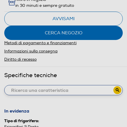
energetico
in 30 minuti e sempre gratuito
di
Youreko.
AVVISAMI
CERCA NEGOZIO
Metodi di pagamento e finanziamenti
Informazioni sulla consegna
Diritto di recesso
Specifiche tecniche
In evidenza
Tipo di frigorifero:
Frigoriferi 2 Porte