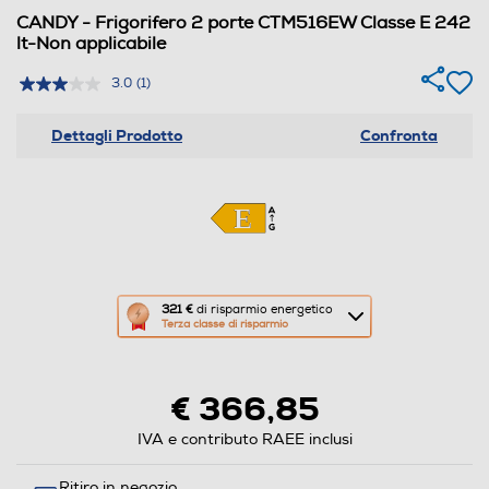
CANDY - Frigorifero 2 porte CTM516EW Classe E 242
lt-Non applicabile
3.0
(1)
Dettagli Prodotto
Confronta
Questa
321 €
di risparmio energetico
Terza classe di risparmio
azione
aprirà
il
€ 366,85
Calcolatore
di
IVA e contributo RAEE inclusi
risparmio
Ritiro in negozio