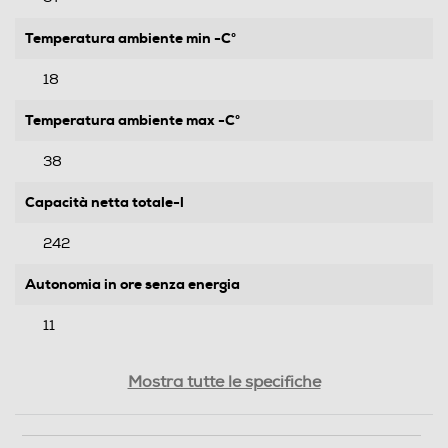
Temperatura ambiente min -C°
18
Temperatura ambiente max -C°
38
Capacità netta totale-l
242
Autonomia in ore senza energia
11
Capacità congelamento 24 h
Mostra tutte le specifiche
2,6
Rumorosita' - dBA