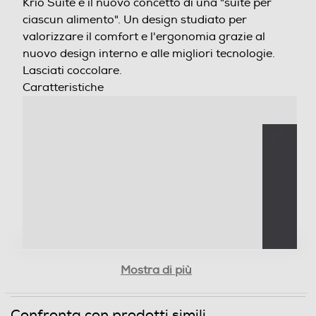
ciascun alimento". Un design studiato per
valorizzare il comfort e l'ergonomia grazie al nuovo
0,49
design interno e alle migliori tecnologie. Lasciati
coccolare.
Scomparto frigorifero
CARATTERISTICHE
Capacità netta frigorifero - l
201
Raffreddamento frigorifero
Statico
Sbrinamento frigorifero
Automatico
Raffreddamento rapido
Mostra di più
Risparmia denaro ed energia
Rispetta l'ambiente e risparmia denaro ed
Confronta con prodotti simili