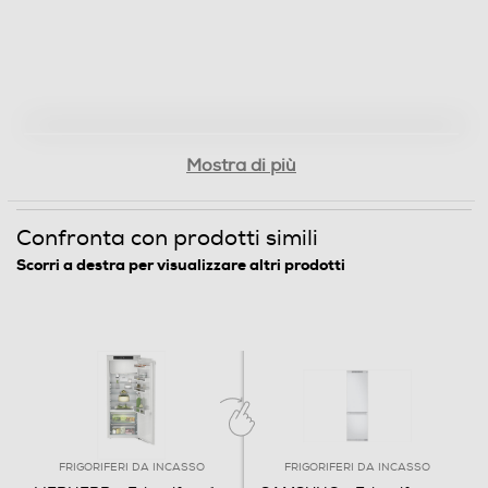
Ventilato
Sbrinamento frigorifero
Automatico
Raffreddamento rapido
Mostra di più
Confronta con prodotti simili
Numero cassetti frigorifero
Scorri a destra per visualizzare altri prodotti
2
Numero ripiani
4
Materiale ripiani frigo
Ripiani in Vetro
FRIGORIFERI DA INCASSO
FRIGORIFERI DA INCASSO