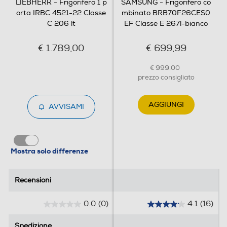
LIEBHERR - Frigorifero 1 p
SAMSUNG - Frigorifero co
orta IRBC 4521-22 Classe
mbinato BRB70F26CES0
Scomparto congelatore
C 206 lt
EF Classe E 267l-bianco
Capacità netta congelatore- l
€ 1.789,00
€ 699,99
16
€ 999,00
prezzo consigliato
Raffreddamento congelatore
Statico
AGGIUNGI
AVVISAMI
Sbrinamento congelatore
Manuale
Mostra solo differenze
Congelazione rapida
Recensioni
Recensioni
0.0
(0)
4.1
(16)
Posizione vano congelatore
0
4
.
.
In alto
Spedizione
Spedizione