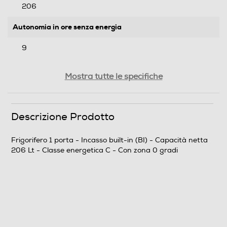
206
Autonomia in ore senza energia
9
Capacità congelamento 24 h
Mostra tutte le specifiche
2
Rumorosita' - dBA
Descrizione Prodotto
33
Frigorifero 1 porta - Incasso built-in (BI) - Capacità netta
206 Lt - Classe energetica C - Con zona 0 gradi
Efficienze
Nuova Classe efficienza energetica
C
Classe emissione rumore