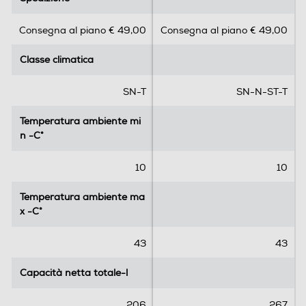
0
1
s
s
Numero stelle
Consegna al piano € 49,00
Consegna al piano € 49,00
u
u
5
5
4 stelle
Classe climatica
Classe climatica
s
s
t
t
e
e
Funzioni e Plus
SN-T
SN-N-ST-T
l
l
Controllo elettronico temperatura
l
l
Temperatura ambiente mi
Temperatura ambiente mi
e
e
n -C°
n -C°
.
.
1
10
10
Controllo separato temperatura
6
r
Temperatura ambiente ma
Temperatura ambiente ma
e
x -C°
x -C°
c
Display
e
43
43
n
s
Capacità netta totale-l
Capacità netta totale-l
i
Sistema Multi Flow
o
206
267
n