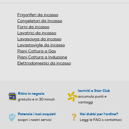
aprirà
Classe emissione rumore
Classe emissione rumore
una
Porte reversibili
finestra
Frigoriferi da incasso
modale.
B
B
Congelatori da Incasso
Forni da incasso
Allarme porta
Consumo annuo energia-k
Consumo annuo energia-k
Lavatrici da incasso
Wh
Wh
Lavasciuga da incasso
Lavastoviglie da incasso
116
231
Piani Cottura a Gas
Piani Cottura a Induzione
Dettagli strutturali
Consumo energia giornalie
Consumo energia giornalie
Elettrodomestici da incasso
ro
ro
Categoria
Frigorifero a uno o più scomparti per conservazione
0,317
alimenti freschi
Iscriviti a Star Club
Ritiro in negozio
Capacità netta frigorifero
Capacità netta frigorifero
accumula punti e
Tipo di frigorifero
gratuito e in 30 minuti
- l
- l
vantaggi
1 Porta
Potenzia i tuoi acquisti
190
Hai dubbi per l'ordine?
193
scopri i nostri servizi
Leggi le FAQ o contattaci
Tipo d'installazione
Raffreddamento frigorifer
Raffreddamento frigorifer