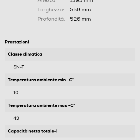
Altezza:
1395 mm
Larghezza:
559 mm
Profondità:
526 mm
Prestazioni
Classe climatica
SN-T
Temperatura ambiente min -C°
10
Temperatura ambiente max -C°
43
Capacità netta totale-l