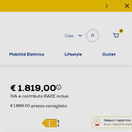
0
Ciao
Mobilità Elettrica
Lifestyle
Outlet
€ 1.819,00
IVA e contributo RAEE inclusi
€ 1.889,00
prezzo consigliato
Questa
Nessun risparmio
Buon rapporto pre
azione