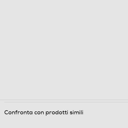
Funzioni e Plus
Controllo elettronico temperatura
Controllo separato temperatura
Display
Zona 0 gradi
Dispenser acqua
Dispenser ghiaccio
Porte reversibili
Confronta con prodotti simili
Allarme porta