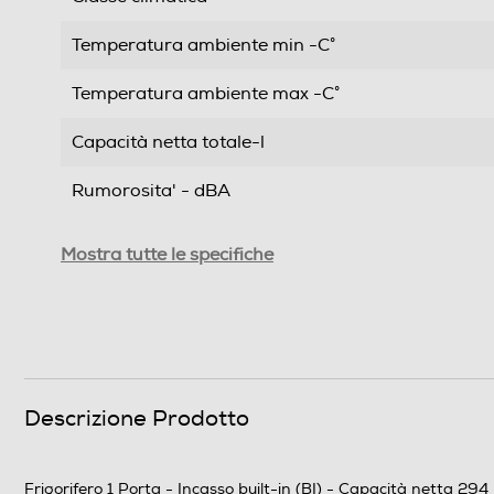
Temperatura ambiente min -C°
Temperatura ambiente max -C°
Capacità netta totale-l
Rumorosita' - dBA
Efficienze
Mostra tutte le specifiche
Nuova Classe efficienza energetica
Classe emissione rumore
Consumi
Descrizione Prodotto
Consumo annuo energia-kWh
Frigorifero 1 Porta - Incasso built-in (BI) - Capacità netta 294