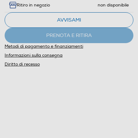
aprirà
Ritiro in negozio
non disponibile
il
Calcolatore
AVVISAMI
di
risparmio
PRENOTA E RITIRA
energetico
Metodi di pagamento e finanziamenti
di
Youreko.
Informazioni sulla consegna
Diritto di recesso