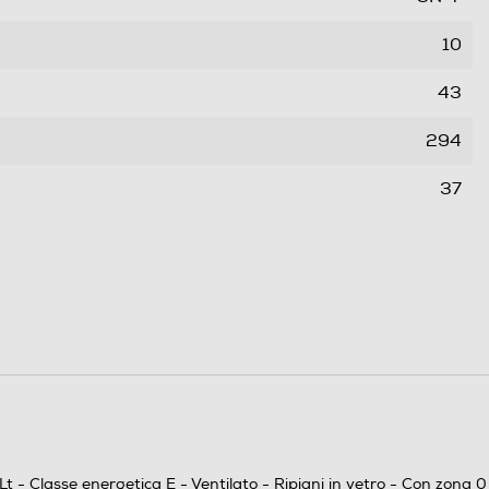
10
43
294
37
E
C
156
 Lt - Classe energetica E - Ventilato - Ripiani in vetro - Con zona 0