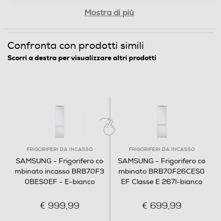
Risparmio energetico
1
Mostra di più
fino al 10%
Funzioni e Plus
Confronta con prodotti simili
Modalità AI Energy SmartThings:
Controllo elettronico temperatura
Scorri a destra per visualizzare altri prodotti
un risparmio fino al 10% *
Riduci il consumo di energia fino al 10%* attivando la funzione AI Energy
Controllo separato temperatura
Mode** che ottimizza il funzionamento del compressore e il ciclo di
sbrinamento a seconda delle abitudini di utilizzo.
Display
FRIGORIFERI DA INCASSO
FRIGORIFERI DA INCASSO
SAMSUNG - Frigorifero co
SAMSUNG - Frigorifero co
mbinato incasso BRB70F3
mbinato BRB70F26CES0
Wi-Fi
0BES0EF - E-bianco
EF Classe E 267l-bianco
€ 999,99
€ 699,99
Sistema Multi Flow