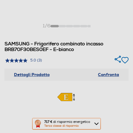
1
/
6
SAMSUNG - Frigorifero combinato incasso
BRB70F30BES0EF - E-bianco
5.0
(3)
Dettagli Prodotto
Confronta
Questa
717 €
di risparmio energetico
Terza classe di risparmio
azione