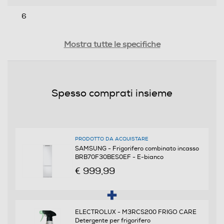
6
Rumorosita' - dBA
Mostra tutte le specifiche
35
Efficienze
Spesso comprati insieme
Nuova Classe efficienza energetica
E
PRODOTTO DA ACQUISTARE
Classe emissione rumore
SAMSUNG - Frigorifero combinato incasso
BRB70F30BES0EF - E-bianco
B
€ 999,99
Consumi
ELECTROLUX - M3RCS200 FRIGO CARE
Consumo annuo energia-kWh
Detergente per frigorifero