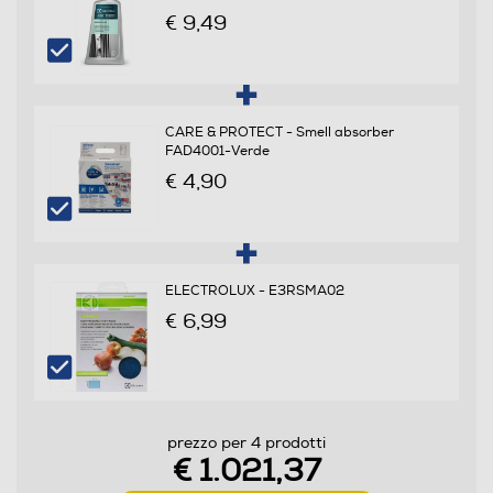
€ 9,49
229
Scomparto frigorifero
Capacità netta frigorifero - l
CARE & PROTECT - Smell absorber
FAD4001-Verde
224
€ 4,90
Raffreddamento frigorifero
No Frost (Ventilato+Deumidifica)
ELECTROLUX - E3RSMA02
Sbrinamento frigorifero
€ 6,99
Automatico
Raffreddamento rapido
prezzo per 4 prodotti
€ 1.021,37
Numero cassetti frigorifero