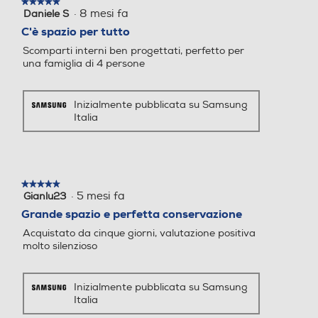
★★★★★
★★★★★
Altezza-mm
·
8 mesi fa
Daniele S
5
su
C'è spazio per tutto
5
1935
Numero cassetti frigorifero
Numero cassetti frigorifero
Scomparti interni ben progettati, perfetto per
stelle.
una famiglia di 4 persone
Larghezza-mm
2
2
540
Inizialmente pubblicata su Samsung
Numero ripiani
Numero ripiani
Italia
Profondità-mm
5
3
550
Materiale ripiani frigo
Materiale ripiani frigo
★★★★★
★★★★★
Peso-Kg
·
5 mesi fa
Gianlu23
5
Ripiani in Vetro
Ripiani in Vetro
su
Grande spazio e perfetta conservazione
73,5
5
Acquistato da cinque giorni, valutazione positiva
Capacità netta congelator
Capacità netta congelator
stelle.
Altezza incasso-mm
molto silenzioso
e- l
e- l
1938
74
74
Inizialmente pubblicata su Samsung
Italia
Larghezza incasso-mm
Raffreddamento congelat
Raffreddamento congelat