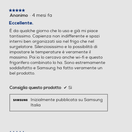
2
finestra
modale.
★★★★★
★★★★★
229
231
Maniglie integrate
·
4 mesi fa
Anonimo
Spazio di
5
su
Eccellente.
Capacità netta frigorifero
Capacità netta frigorifero
5
conservazione
È da qualche giorno che lo uso e già mi piace
- l
- l
stelle.
tantissimo. Capienza non indifferente e spazi
Altre descrizioni strutturali
interni ben organizzati sia nel frigo che nel
flessibile in un gesto
224
193
surgelatore. Silenziosissimo e la possibilità di
APERTURA A FILO FRIGORIFERO: Cassetto Optimal
impostare le temperature è veramente il
Cool Select+
Fresh Plus• Cassetto Humidity Fresh • Ripiani 5
massimo. Poi io lo cercavo anche wi-fi e questo
Raffreddamento frigorifer
Raffreddamento frigorifer
frigorifero combinato lo ha. Sono estremamente
Balconcini porta 6 Scomparto bottiglie 1 Contenitore
o
o
soddisfatto e Samsung ha fatto veramente un
uova •
La zona Cool Select Plus offre il massimo della flessibilità in fatto di
bel prodotto.
conservazione. Basta un tocco per conservare ciascun alimento alla temperatura
No Frost (Ventilato+Deumi
No Frost (Ventilato+Deumi
ottimale e far sì che rimanga fresco più a lungo. Devi solo scegliere
l'impostazione che meglio risponde alle tue esigenze tra Frutta e verdura (2°),
difica)
difica)
Accessori
Consiglia questo prodotto
✔
Sì
Carne e pesce (-1°), Soft Freezer (-5°) e Freezer (da -15° a -23°).
* L'app SmartThings è disponibile su dispositivi Android e iOS. Sono necessari
Sbrinamento frigorifero
Sbrinamento frigorifero
Accessori in dotazione
una connessione Wi-Fi e un account Samsung
Inizialmente pubblicata su Samsung
Italia
Contenitore uova
Automatico
Automatico
Raffreddamento rapido
Raffreddamento rapido
Dimensioni - Peso