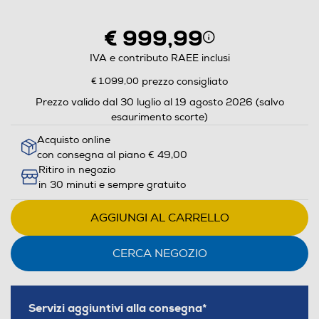
aprirà
il
€ 999,99
Calcolatore
di
IVA e contributo RAEE inclusi
risparmio
€ 1.099,00
prezzo consigliato
energetico
Prezzo valido dal 30 luglio al 19 agosto 2026 (salvo
di
esaurimento scorte)
Youreko.
Acquisto online
con consegna al piano € 49,00
Ritiro in negozio
in 30 minuti e sempre gratuito
AGGIUNGI AL CARRELLO
CERCA NEGOZIO
Servizi aggiuntivi alla consegna*