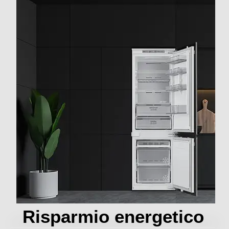
Sbrinamento congelatore
Automatico
Congelazione rapida
Posizione vano congelatore
In basso
Numero stelle
4 stelle
Cassetti congelatore-num
2
Numero ripiani congelatore