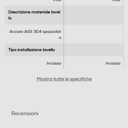
Descrizione materiale lavel
Descrizione materiale lavel
lo
lo
Acciaio AISI 304 spazzolat
o
Tipo installazione lavello
Tipo installazione lavello
Incasso
Incasso
Presenza sgocciolatoio
Presenza sgocciolatoio
Mostra tutte le specifiche
Gocciolatoio a destra
Altre descrizioni strutturali
Altre descrizioni strutturali
Recensioni
Altezza vasca - cm
Altezza vasca - cm