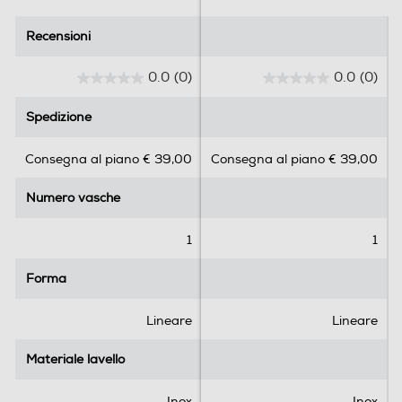
Recensioni
Recensioni
0.0
(0)
0.0
(0)
0
0
.
.
Spedizione
Spedizione
0
0
s
s
Consegna al piano € 39,00
Consegna al piano € 39,00
u
u
5
5
Numero vasche
Numero vasche
s
s
t
t
e
e
1
1
l
l
l
l
Forma
Forma
e
e
.
.
Lineare
Lineare
Materiale lavello
Materiale lavello
Inox
Inox