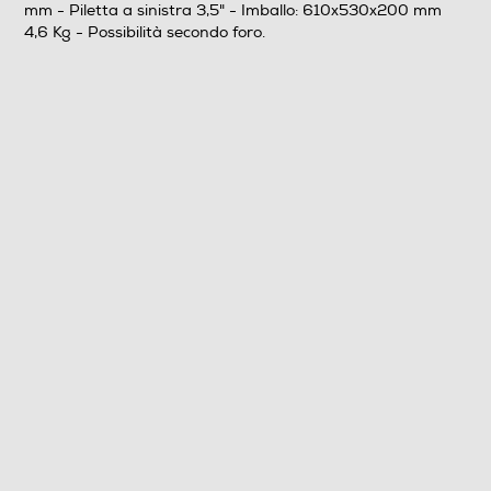
mm - Piletta a sinistra 3,5" - Imballo: 610x530x200 mm
Altezza vasca - cm
4,6 Kg - Possibilità secondo foro.
195
Larghezza-mm
590
Profondità-mm
500
Informazioni sulla sicurezza del prodotto
Clicca qui