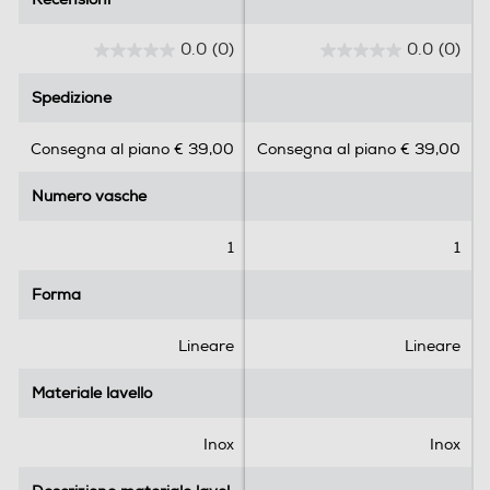
0.0
(0)
0.0
(0)
0
0
.
.
Spedizione
Spedizione
0
0
s
s
Consegna al piano € 39,00
Consegna al piano € 39,00
u
u
5
5
Numero vasche
Numero vasche
s
s
t
t
e
e
1
1
l
l
l
l
Forma
Forma
e
e
.
.
Lineare
Lineare
Materiale lavello
Materiale lavello
Inox
Inox