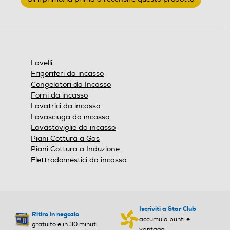
195
.
Questa
Larghezza-mm
Larghezza-mm
azione
aprirà
590
860
una
finestra
Lavelli
modale.
Profondità-mm
Profondità-mm
Frigoriferi da incasso
Congelatori da Incasso
500
500
Forni da incasso
Lavatrici da incasso
Altezza-mm
Altezza-mm
Lavasciuga da incasso
Lavastoviglie da incasso
Piani Cottura a Gas
Piani Cottura a Induzione
Elettrodomestici da incasso
Peso-Kg
Peso-Kg
Iscriviti a Star Club
Ritiro in negozio
accumula punti e
gratuito e in 30 minuti
vantaggi