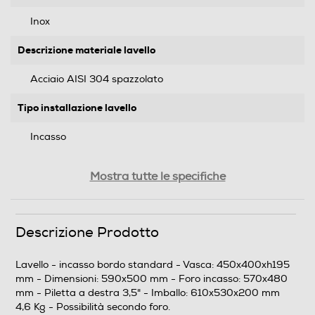
Inox
Descrizione materiale lavello
Acciaio AISI 304 spazzolato
Tipo installazione lavello
Incasso
Presenza sgocciolatoio
Mostra tutte le specifiche
Descrizione Prodotto
Descrizione
Lavello - incasso bordo standard - Vasca: 450x400xh195
Dimensioni - Peso
mm - Dimensioni: 590x500 mm - Foro incasso: 570x480
mm - Piletta a destra 3,5" - Imballo: 610x530x200 mm
Altezza vasca - cm
4,6 Kg - Possibilità secondo foro.