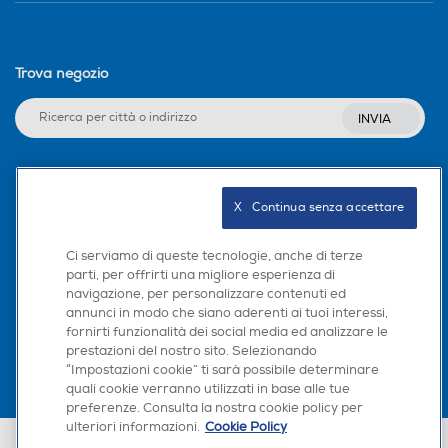
Trova negozio
INVIA
Seguici sui social
X   Continua senza accettare
Ci serviamo di queste tecnologie, anche di terze
parti, per offrirti una migliore esperienza di
navigazione, per personalizzare contenuti ed
Scarica la nostra app
annunci in modo che siano aderenti ai tuoi interessi,
fornirti funzionalità dei social media ed analizzare le
prestazioni del nostro sito. Selezionando
“Impostazioni cookie” ti sarà possibile determinare
quali cookie verranno utilizzati in base alle tue
preferenze. Consulta la nostra cookie policy per
ulteriori informazioni.
Cookie Policy
Euronics Italia SpA. Sede legale Via Montefeltro, 6/a 20156 Milano