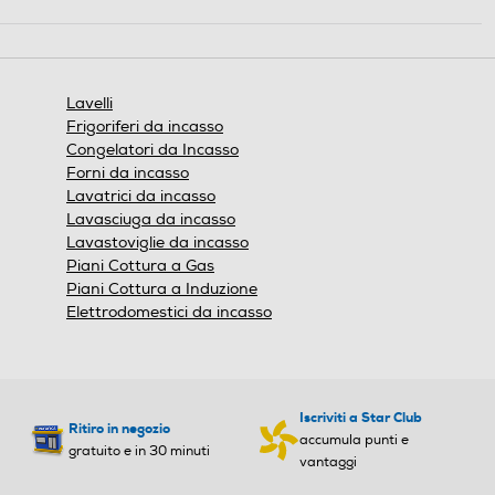
Questa
Peso-Kg
Peso-Kg
azione
aprirà
20
3,56
una
finestra
Lavelli
modale.
Larghezza-mm
Larghezza-mm
Frigoriferi da incasso
Congelatori da Incasso
860
Forni da incasso
Lavatrici da incasso
Profondità-mm
Profondità-mm
Lavasciuga da incasso
Lavastoviglie da incasso
Piani Cottura a Gas
500
Piani Cottura a Induzione
Elettrodomestici da incasso
Larghezza incasso-cm
Larghezza incasso-cm
84
Profondità incasso-cm
Profondità incasso-cm
Iscriviti a Star Club
Ritiro in negozio
accumula punti e
gratuito e in 30 minuti
vantaggi
48