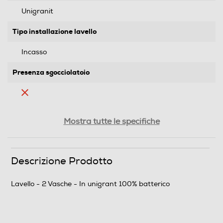
Unigranit
Tipo installazione lavello
Incasso
Presenza sgocciolatoio
Altre descrizioni strutturali
Mostra tutte le specifiche
""
Descrizione Prodotto
Descrizione
Lavello - 2 Vasche - In unigrant 100% batterico
Dimensioni - Peso
Altezza-mm