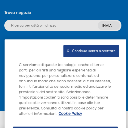
Trova negozio
INVIA
Seguici sui social
X   Continua senza accettare
Ci serviamo di queste tecnologie, anche di terze
parti, per offrirti una migliore esperienza di
navigazione, per personalizzare contenuti ed
Scarica la nostra app
annunci in modo che siano aderenti ai tuoi interessi,
fornirti funzionalità dei social media ed analizzare le
prestazioni del nostro sito. Selezionando
“Impostazioni cookie” ti sarà possibile determinare
quali cookie verranno utilizzati in base alle tue
preferenze. Consulta la nostra cookie policy per
ulteriori informazioni.
Cookie Policy
Euronics Italia SpA. Sede legale Via Montefeltro, 6/a 20156 Milano
Partita Iva, Codice Fiscale e iscrizione CCIAA Milano Monza Brianza Lodi
n. 13337170156. Codice intermediario SDI: HHBD9AK. Vendite soggette