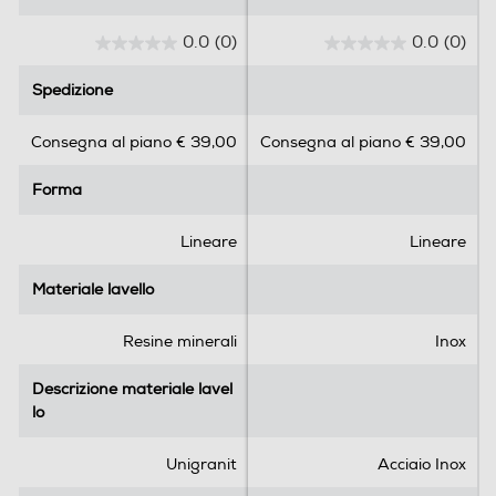
0.0
(0)
0.0
(0)
0
0
.
.
Spedizione
Spedizione
0
0
s
s
Consegna al piano € 39,00
Consegna al piano € 39,00
u
u
5
5
Forma
Forma
s
s
t
t
e
e
Lineare
Lineare
l
l
l
l
Materiale lavello
Materiale lavello
e
e
.
.
Resine minerali
Inox
Descrizione materiale lavel
Descrizione materiale lavel
lo
lo
Unigranit
Acciaio Inox