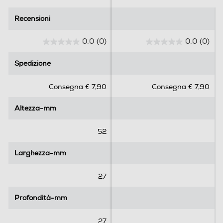
Recensioni
Recensioni
0.0
(0)
0.0
(0)
0
0
.
.
Spedizione
Spedizione
0
0
s
s
Consegna € 7,90
Consegna € 7,90
u
u
5
5
Altezza-mm
Altezza-mm
s
s
t
t
e
e
52
l
l
l
l
Larghezza-mm
Larghezza-mm
e
e
.
.
27
Profondità-mm
Profondità-mm
27