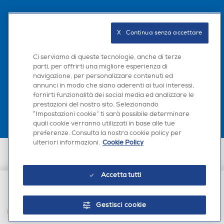
Seguici sui social
X   Continua senza accettare
Ci serviamo di queste tecnologie, anche di terze
parti, per offrirti una migliore esperienza di
navigazione, per personalizzare contenuti ed
Scarica la nostra app
annunci in modo che siano aderenti ai tuoi interessi,
fornirti funzionalità dei social media ed analizzare le
prestazioni del nostro sito. Selezionando
“Impostazioni cookie” ti sarà possibile determinare
quali cookie verranno utilizzati in base alle tue
preferenze. Consulta la nostra cookie policy per
ulteriori informazioni.
Cookie Policy
Euronics Italia SpA. Sede legale Via Montefeltro, 6/a 20156 Milano
Partita Iva, Codice Fiscale e iscrizione CCIAA Milano Monza Brianza Lodi
n. 13337170156. Codice intermediario SDI: HHBD9AK. Vendite soggette
Accetta tutti
agli Artt. 45 e ss del Codice del Consumo in tema di Diritti dei
Consumatori.
€ 20,90
Gestisci cookie
AGGIUNGI AL CARRELLO