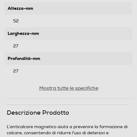
Altezza-mm
52
Larghezza-mm
27
Profondità-mm
27
Peso-Kg
Mostra tutte le specifiche
0,075
Descrizione Prodotto
Informazioni sulla sicurezza del prodotto
Clicca qui
L’anticalcare magnetico aiuta a prevenire la formazione di
calcare, consentendo di ridurre l'uso di detersivi e