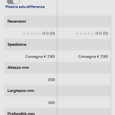
Mostra solo differenze
Recensioni
Recensioni
0.0
(0)
0.0
(0)
0
0
.
.
Spedizione
Spedizione
0
0
s
s
Consegna € 7,90
Consegna € 7,90
u
u
5
5
Altezza-mm
Altezza-mm
s
s
t
t
e
e
232
l
l
l
l
Larghezza-mm
Larghezza-mm
e
e
.
.
100
Profondità-mm
Profondità-mm