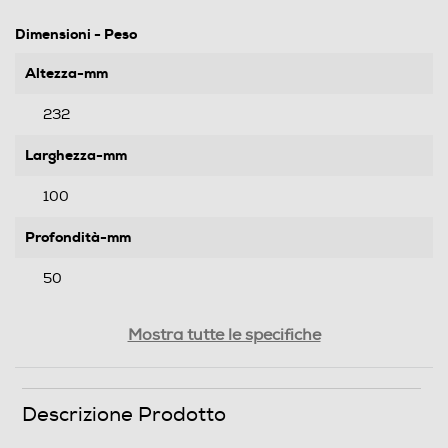
Dimensioni - Peso
Altezza-mm
232
Larghezza-mm
100
Profondità-mm
50
Peso-Kg
Mostra tutte le specifiche
0,49
Descrizione Prodotto
Informazioni sulla sicurezza del prodotto