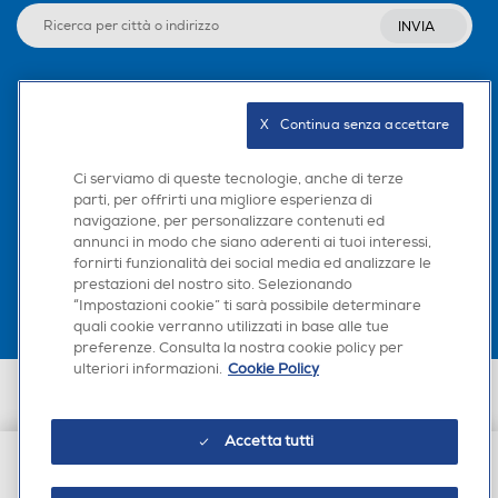
INVIA
Seguici sui social
X   Continua senza accettare
Ci serviamo di queste tecnologie, anche di terze
parti, per offrirti una migliore esperienza di
navigazione, per personalizzare contenuti ed
Scarica la nostra app
annunci in modo che siano aderenti ai tuoi interessi,
fornirti funzionalità dei social media ed analizzare le
prestazioni del nostro sito. Selezionando
“Impostazioni cookie” ti sarà possibile determinare
quali cookie verranno utilizzati in base alle tue
preferenze. Consulta la nostra cookie policy per
ulteriori informazioni.
Cookie Policy
Euronics Italia SpA. Sede legale Via Montefeltro, 6/a 20156 Milano
Partita Iva, Codice Fiscale e iscrizione CCIAA Milano Monza Brianza Lodi
n. 13337170156. Codice intermediario SDI: HHBD9AK. Vendite soggette
Accetta tutti
agli Artt. 45 e ss del Codice del Consumo in tema di Diritti dei
Consumatori.
€ 6,99