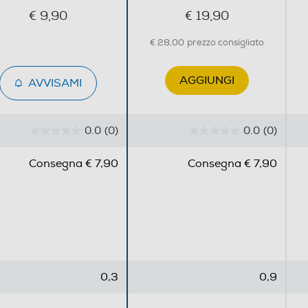
€ 9,90
€ 19,90
€ 28,00
prezzo consigliato
AGGIUNGI
AVVISAMI
0.0
(0)
0.0
(0)
0
0
.
.
Consegna € 7,90
Consegna € 7,90
0
0
s
s
u
u
5
5
s
s
t
t
e
e
0,3
0,9
l
l
l
l