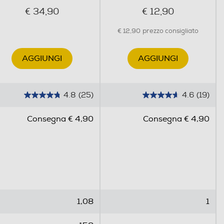
€ 34,90
€ 12,90
€ 12,90
prezzo consigliato
AGGIUNGI
AGGIUNGI
4.8
(25)
4.6
(19)
4
4
.
.
Consegna € 4,90
Consegna € 4,90
8
6
s
s
u
u
5
5
s
s
t
t
e
e
1,08
1
l
l
l
l