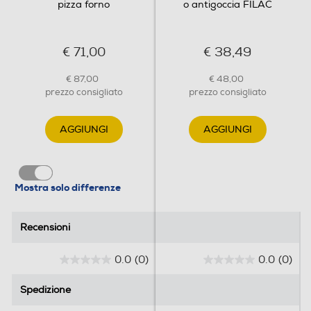
pizza forno
o antigoccia FILAC
€ 71,00
€ 38,49
€ 87,00
€ 48,00
prezzo consigliato
prezzo consigliato
AGGIUNGI
AGGIUNGI
Mostra solo differenze
Recensioni
Recensioni
0.0
(0)
0.0
(0)
0
0
.
.
Spedizione
Spedizione
0
0
s
s