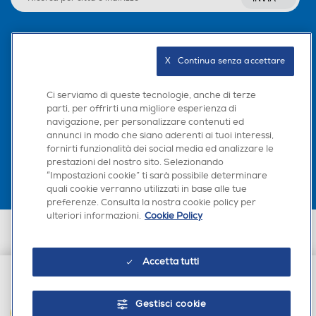
Seguici sui social
X   Continua senza accettare
Ci serviamo di queste tecnologie, anche di terze
parti, per offrirti una migliore esperienza di
navigazione, per personalizzare contenuti ed
Scarica la nostra app
annunci in modo che siano aderenti ai tuoi interessi,
fornirti funzionalità dei social media ed analizzare le
prestazioni del nostro sito. Selezionando
“Impostazioni cookie” ti sarà possibile determinare
quali cookie verranno utilizzati in base alle tue
preferenze. Consulta la nostra cookie policy per
ulteriori informazioni.
Cookie Policy
Euronics Italia SpA. Sede legale Via Montefeltro, 6/a 20156 Milano
Partita Iva, Codice Fiscale e iscrizione CCIAA Milano Monza Brianza Lodi
n. 13337170156. Codice intermediario SDI: HHBD9AK. Vendite soggette
Accetta tutti
agli Artt. 45 e ss del Codice del Consumo in tema di Diritti dei
Consumatori.
€ 71,00
Gestisci cookie
AGGIUNGI AL CARRELLO