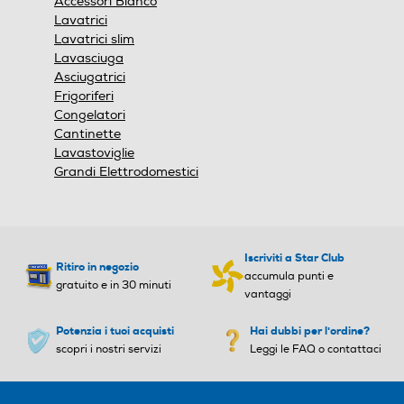
Accessori Bianco
modale.
Lavatrici
Lavatrici slim
Lavasciuga
Asciugatrici
Frigoriferi
Congelatori
Cantinette
Lavastoviglie
Grandi Elettrodomestici
Iscriviti a Star Club
Ritiro in negozio
accumula punti e
gratuito e in 30 minuti
vantaggi
Potenzia i tuoi acquisti
Hai dubbi per l'ordine?
scopri i nostri servizi
Leggi le FAQ o contattaci