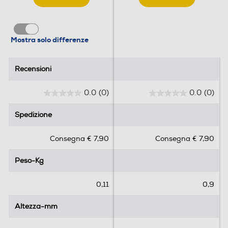
Mostra solo differenze
Recensioni
Recensioni
0.0
(0)
0.0
(0)
0
0
.
.
Spedizione
Spedizione
0
0
s
s
Consegna € 7,90
Consegna € 7,90
u
u
5
5
Peso-Kg
Peso-Kg
s
s
t
t
e
e
0,11
0,9
l
l
l
l
Altezza-mm
Altezza-mm
e
e
.
.