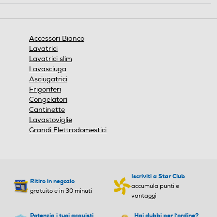
azione
aprirà
una
finestra
Accessori Bianco
modale.
Lavatrici
Lavatrici slim
Lavasciuga
Asciugatrici
Frigoriferi
Congelatori
Cantinette
Lavastoviglie
Grandi Elettrodomestici
Iscriviti a Star Club
Ritiro in negozio
accumula punti e
gratuito e in 30 minuti
vantaggi
Potenzia i tuoi acquisti
Hai dubbi per l'ordine?