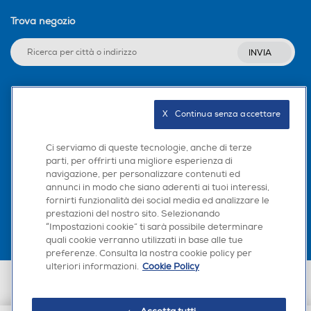
Trova negozio
INVIA
Seguici sui social
X   Continua senza accettare
Ci serviamo di queste tecnologie, anche di terze
parti, per offrirti una migliore esperienza di
navigazione, per personalizzare contenuti ed
Scarica la nostra app
annunci in modo che siano aderenti ai tuoi interessi,
fornirti funzionalità dei social media ed analizzare le
prestazioni del nostro sito. Selezionando
“Impostazioni cookie” ti sarà possibile determinare
quali cookie verranno utilizzati in base alle tue
preferenze. Consulta la nostra cookie policy per
ulteriori informazioni.
Cookie Policy
Euronics Italia SpA. Sede legale Via Montefeltro, 6/a 20156 Milano
Partita Iva, Codice Fiscale e iscrizione CCIAA Milano Monza Brianza Lodi
n. 13337170156. Codice intermediario SDI: HHBD9AK. Vendite soggette