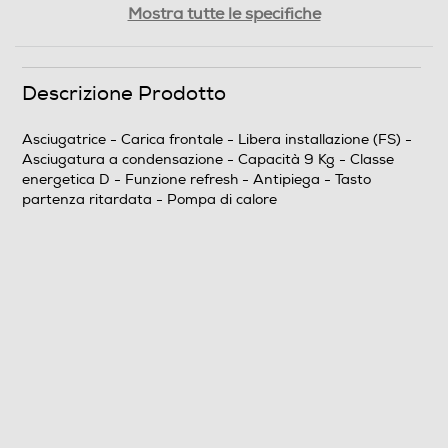
Mostra tutte le specifiche
9
Durata programma Eco (ore,min)
Descrizione Prodotto
3,4
Asciugatrice - Carica frontale - Libera installazione (FS) -
Asciugatura a condensazione - Capacità 9 Kg - Classe
Efficienze
energetica D - Funzione refresh - Antipiega - Tasto
partenza ritardata - Pompa di calore
Nuova Classe efficienza energetica
D
Efficienza condensazione ponderata (%)
91
Programmi
Programma lana