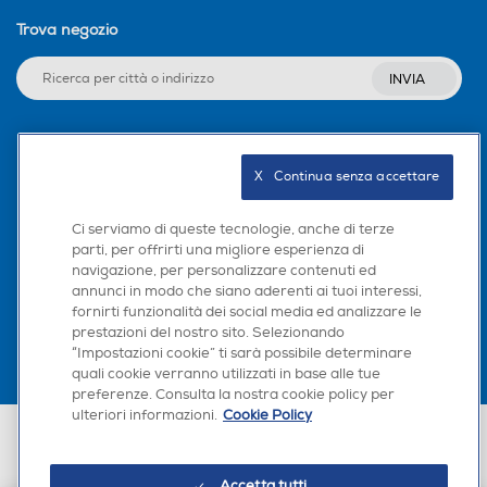
596
585
Trova negozio
Profondità-mm
Profondità-mm
INVIA
Rimuove più del 99,9%
638
611
dei batteri e virus*
Peso-Kg
Peso-Kg
Seguici sui social
X   Continua senza accettare
durante l'asciugatura.
48,5
43,7
Ci serviamo di queste tecnologie, anche di terze
Consumo annuo energia m
Consumo annuo energia m
parti, per offrirti una migliore esperienza di
Il ciclo Hygiene, certificato da Swissatest, lavora
navigazione, per personalizzare contenuti ed
Scarica la nostra app
ezzo carico-kWh
ezzo carico-kWh
sopra i 60°C, asciugando e disinfettando i capi,
annunci in modo che siano aderenti ai tuoi interessi,
rimuovendo fino al 99,9% dei batteri e virus*. Ora
fornirti funzionalità dei social media ed analizzare le
puoi asciugare i piumoni, cuscini e vestiti in
304
prestazioni del nostro sito. Selezionando
tranquillità.
“Impostazioni cookie” ti sarà possibile determinare
quali cookie verranno utilizzati in base alle tue
*Testato sulla Candida albicans, MS2 Batteriofago e Escherichia
preferenze. Consulta la nostra cookie policy per
coli con test esterni eseguiti da Swissatest Testmaterialien AG
ulteriori informazioni.
Cookie Policy
nel 2021 (Test Report No. 20212038).
Euronics Italia SpA. Sede legale Via Montefeltro, 6/a 20156 Milano
Partita Iva, Codice Fiscale e iscrizione CCIAA Milano Monza Brianza Lodi
n. 13337170156. Codice intermediario SDI: HHBD9AK. Vendite soggette
agli Artt. 45 e ss del Codice del Consumo in tema di Diritti dei
Accetta tutti