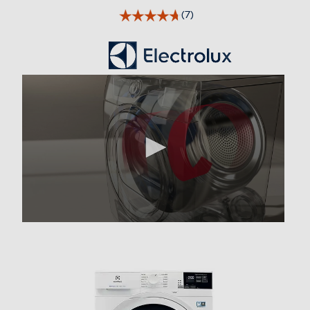
Indicazione fasi ciclo
(7)
Indicazione tempo residuo
Funzione refresh
Fase antipiega
Tasto partenza ritardata
Altre funzioni