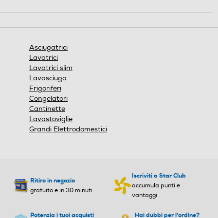
System: rilevazione
perfetta
Blocco di sicurezza oblo'
Blocco di sicurezza oblo'
dell'umidità interna
Asciugatrici
Lavatrici
I sensori di precisione rilevano l’umidità dei
Tipo di carica
Tipo di carica
Lavatrici slim
capi all’interno del carico in maniera molto
Lavasciuga
più accurata rispetto al passato. In questo
Frigoriferi
Frontale
Frontale
modo, i tessuti si asciugano uniformemente
Congelatori
e sono protetti dalla sovrasciugatura, senza
Cantinette
Tipo d'installazione
Tipo d'installazione
che si restringano o perdano la forma.
Lavastoviglie
Grandi Elettrodomestici
Libera
Libera
Maxi oblo
Maxi oblo
Iscriviti a Star Club
Ritiro in negozio
accumula punti e
gratuito e in 30 minuti
vantaggi
Illuminazione cestello
Illuminazione cestello
Potenzia i tuoi acquisti
Hai dubbi per l'ordine?