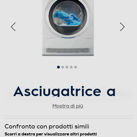
- Tecnologia a pompa di calore - Tecnologia CyclonCare
System - Tecnologia DelicateCare con Steam System -
Tecnologia GentleCare System
Sicurezza
Blocco di sicurezza oblo'
Dettagli strutturali
Asciugatrice a
Tipo di carica
Frontale
pompa di
Mostra di più
Tipo d'installazione
calore
Confronta con prodotti simili
Libera
Scorri a destra per visualizzare altri prodotti