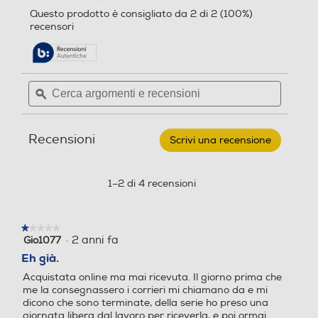
tempo e avere risultati impeccabili. I capi in
3.8
porterà
Questo prodotto è consigliato da 2 di 2 (100%)
su
seta mantengono la forma*
alla
5,5
recensori
5
pagina
stelle.
delle
*Come con l’asciugatura ad aria.
Leggi
Nuova Classe efficienza en
Nuova Classe efficienza en
recensioni.
recensioni
ergetica
ergetica
per
Cerca
Cerca
ELECTROLUX
argomenti
ϙ
argoment
-
Asciugatrice
E
e
e
EW9HW493
recensioni
recensio
9
Efficienza condensazione p
Efficienza condensazione p
Recensioni
Kg-
Scrivi una recensione
.
Bianco
onderata (%)
onderata (%)
Questa
azione
aprirà
1–2 di 4 recensioni
84
una
finestra
Programma lana
Programma lana
modale.
★★★★★
★★★★★
·
2 anni fa
Gio1077
1
su
Eh già.
5
Acquistata online ma mai ricevuta. Il giorno prima che
Programmi speciali
Programmi speciali
stelle.
me la consegnassero i corrieri mi chiamano da e mi
dicono che sono terminate, della serie ho preso una
A colori, Cotone, Rapido, Re
giornata libera dal lavoro per riceverla, e poi ormai