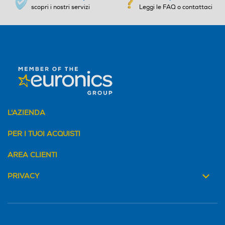
scopri i nostri servizi
Leggi le FAQ o contattaci
Rotazione del cesto
Rotazione del cesto
Alternata
Alternata
Altre descrizioni strutturali
Altre descrizioni strutturali
Y
L'AZIENDA
Volume cestello-l
Volume cestello-l
Lenzuola XL/ Misti
PER I TUOI ACQUISTI
125
XL
AREA CLIENTI
Altezza-mm
Altezza-mm
PRIVACY
850
850
I programmi Lenzuola XL e Misti XL
garantiscono un'asciugatura efficace anche
per carichi più importanti, senza dover
Larghezza-mm
Larghezza-mm
eseguire più cicli di asciugatura,
risparmiando tempo ed energia.