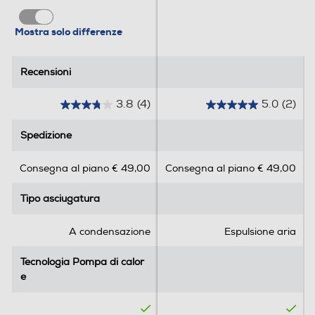
La nostra asciugatrice PerfectCare 900 con
Profondità-mm
Mostra solo differenze
CycloneCare System consente ai tuoi vestiti di
essere protetti, asciugati in modo uniforme
638
come all'aria aperta. Infine, una tecnologia
Recensioni
Recensioni
Peso-Kg
unica sul mercato che garantisce la perfetta
conservazione della forma, della sensazione e
3.8
(4)
5.0
(2)
48,5
dell'aspetto del tuo stile.
3
5
.
.
Spedizione
Spedizione
8
0
Descrizione
s
s
Consegna al piano € 49,00
Consegna al piano € 49,00
u
u
Descrizione marketing
5
5
Tipo asciugatura
Tipo asciugatura
s
s
Perfectcare 900 con Tecnologia Cyclonecare System La
t
t
nostra asciugatrice PerfectCare 900 con CycloneCare
e
e
System consente ai tuoi vestiti di essere protetti,
A condensazione
Espulsione aria
l
l
asciugati in modo uniforme come all'aria aperta. Infine,
l
l
una tecnologia unica sul mercato che garantisce la
Tecnologia Pompa di calor
Tecnologia Pompa di calor
e
e
perfetta conservazione della forma, della sensazione e
e
e
.
.
dell'aspetto del tuo stile. Tecnologia CycloneCare
4
2
System La tecnologia CycloneCare System, grazie ad