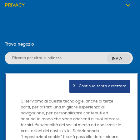
PRIVACY
Fase antipiega
Fase antipiega
Livelli asciugatura
Livelli asciugatura
Trova negozio
3
INVIA
Wi-Fi
Wi-Fi
Seguici sui social
X   Continua senza accettare
Tasto partenza ritardata
Tasto partenza ritardata
Ci serviamo di queste tecnologie, anche di terze
parti, per offrirti una migliore esperienza di
navigazione, per personalizzare contenuti ed
Scarica la nostra app
annunci in modo che siano aderenti ai tuoi interessi,
Altre funzioni
Altre funzioni
fornirti funzionalità dei social media ed analizzare le
prestazioni del nostro sito. Selezionando
“Impostazioni cookie” ti sarà possibile determinare
Y
Y