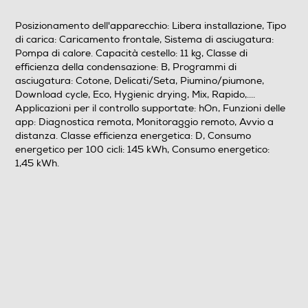
Funzione refresh
Posizionamento dell'apparecchio: Libera installazione, Tipo
di carica: Caricamento frontale, Sistema di asciugatura:
Pompa di calore. Capacità cestello: 11 kg, Classe di
Fase antipiega
efficienza della condensazione: B, Programmi di
asciugatura: Cotone, Delicati/Seta, Piumino/piumone,
Download cycle, Eco, Hygienic drying, Mix, Rapido,....
Applicazioni per il controllo supportate: hOn, Funzioni delle
Livelli asciugatura
app: Diagnostica remota, Monitoraggio remoto, Avvio a
distanza. Classe efficienza energetica: D, Consumo
energetico per 100 cicli: 145 kWh, Consumo energetico:
3
1,45 kWh.
Wi-Fi
Tasto partenza ritardata
Altre funzioni