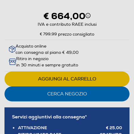
aprirà
il
€ 664,00
Calcolatore
di
IVA e contributo RAEE inclusi
risparmio
€ 799,99
prezzo consigliato
energetico
di
Acquisto online
con consegna al piano € 49,00
Youreko.
Ritiro in negozio
in 30 minuti e sempre gratuito
AGGIUNGI AL CARRELLO
CERCA NEGOZIO
Servizi aggiuntivi alla consegna*
ATTIVAZIONE
€ 25,00