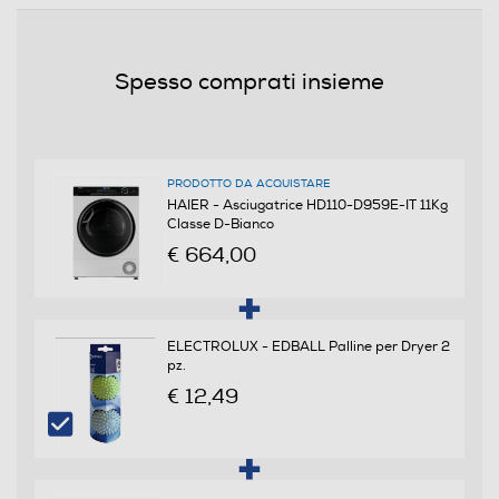
11
Durata programma Eco (ore,min)
Spesso comprati insieme
5,3
Efficienze
PRODOTTO DA ACQUISTARE
Nuova Classe efficienza energetica
HAIER - Asciugatrice HD110-D959E-IT 11Kg
Classe D-Bianco
D
€ 664,00
Efficienza condensazione ponderata (%)
88
ELECTROLUX - EDBALL Palline per Dryer 2
pz.
€ 12,49
Programmi
Programma lana