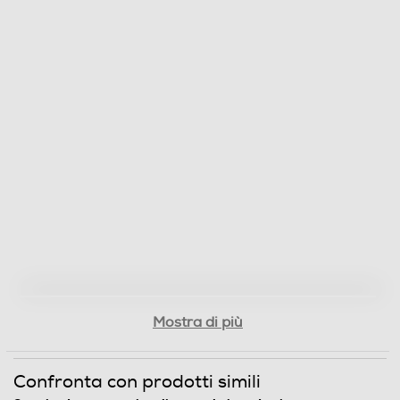
Y
Sicurezza
Blocco di sicurezza oblo'
Dettagli strutturali
Tipo di carica
Frontale
Tipo d'installazione
Mostra di più
Libera
Maxi oblo
Confronta con prodotti simili