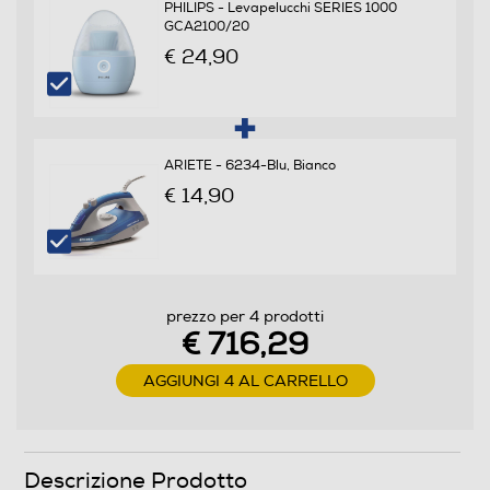
PHILIPS - Levapelucchi SERIES 1000
GCA2100/20
Programmi speciali
€ 24,90
Cotone, Delicati/Seta, Piumino/piumone, Download
cycle, Eco, Hygienic drying, Mix, Rapido, Refresh, Sport,
Sintetico, Asciugamano, Lana
ARIETE - 6234-Blu, Bianco
Funzioni e Plus
€ 14,90
Display
prezzo per 4 prodotti
Indicazione fasi ciclo
€ 716,29
AGGIUNGI 4 AL CARRELLO
Indicazione tempo residuo
Descrizione Prodotto