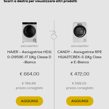
Scorri a destra per visualizzare altri prodotti
Illuminazione cestello
Rotazione del cesto
Unidirezionale
ASCIUGATRICI
ASCIUGATRICI
Volume cestello-l
HAIER - Asciugatrice HD11
CANDY - Asciugatrice RPE
0-D959E-IT 11Kg Classe D
H11A2TCBEX-S 11Kg Class
125
-Bianco
e E-Bianco
€ 664,00
€ 472,00
Dimensioni - Peso
€ 799,99
€ 599,00
Altezza-mm
prezzo consigliato
prezzo consigliato
850
AGGIUNGI
AGGIUNGI
Larghezza-mm