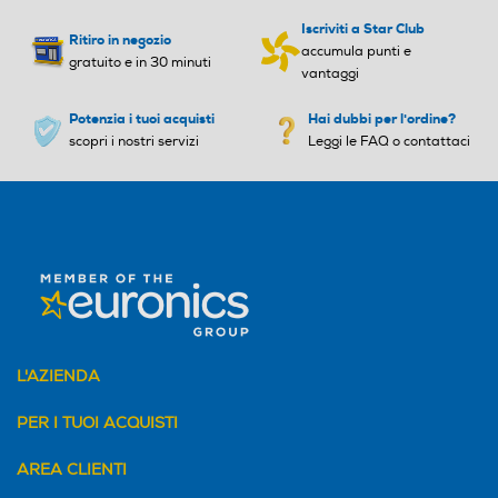
ino/piumone, Download cyc
fresh, Sport, Sintetico, Vesti
Iscriviti a Star Club
Ritiro in negozio
le, Eco, Hygienic drying, Mix,
ti bianchi, Lana
accumula punti e
gratuito e in 30 minuti
Rapido, Refresh, Sport, Sint
vantaggi
etico, Asciugamano, Lana
Potenzia i tuoi acquisti
Hai dubbi per l'ordine?
Display
Display
scopri i nostri servizi
Leggi le FAQ o contattaci
Indicazione fasi ciclo
Indicazione fasi ciclo
Indicazione tempo residuo
Indicazione tempo residuo
L'AZIENDA
PER I TUOI ACQUISTI
Funzione refresh
Funzione refresh
AREA CLIENTI