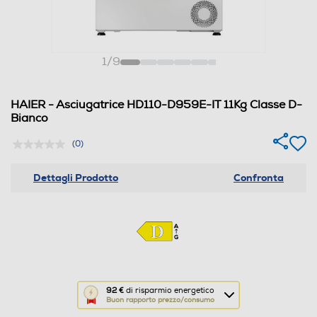
1
/
9
HAIER - Asciugatrice HD110-D959E-IT 11Kg Classe D-
Bianco
(0)
Dettagli Prodotto
Confronta
Questa
92 €
di risparmio energetico
Buon rapporto prezzo/consumo
azione