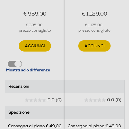
Tipo d'installazione
€ 959,00
€ 1.129,00
Libera
€ 985,00
€ 1.175,00
prezzo consigliato
prezzo consigliato
Posizionamento comandi
Frontali
AGGIUNGI
AGGIUNGI
Coperchio
Mostra solo differenze
Tipo vetro porta
Recensioni
Recensioni
Doppio
0.0
(0)
0.0
(0)
0
0
Piedini regolabili
.
.
Spedizione
Spedizione
0
0
s
s
Consegna al piano € 49,00
Consegna al piano € 49,00
u
u
Forno secondario