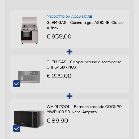
Tripla corona
PRODOTTO DA ACQUISTARE
GLEM GAS - Cucina a gas AS854EI Classe
A-Inox
Quadrupla corona
€ 959,00
Numero griglie del piano
GLEM GAS - Cappa incasso a scomparsa
GHF545IX-INOX
3
€ 229,00
Materiale griglie piano
Acciaio smaltato
Materiale del piano
WHIRLPOOL - Forno microonde COOK20
MWP 103 SB-Nero, Argento
Inox
€ 89,90
Forno