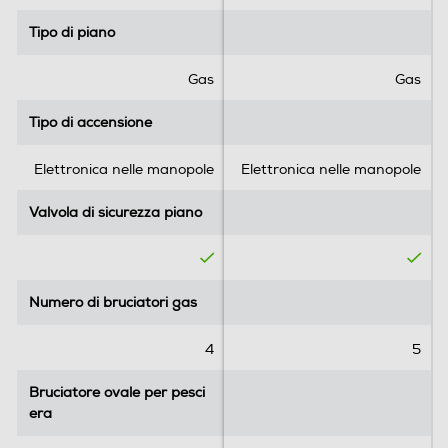
5
5
Tipo di piano
Tipo di piano
s
s
t
t
e
e
Gas
Gas
Scalda vivande
l
l
l
l
Tipo di accensione
Tipo di accensione
e
e
.
.
Lavastoviglie
Elettronica nelle manopole
Elettronica nelle manopole
Valvola di sicurezza piano
Valvola di sicurezza piano
Vano portabombola
Numero di bruciatori gas
Numero di bruciatori gas
Accessori
4
5
Numero griglie forno
Bruciatore ovale per pesci
Bruciatore ovale per pesci
era
era
1