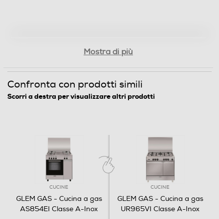
Gira arrosto
Mostra di più
Numero di funzioni cottura
Confronta con prodotti simili
5
Scorri a destra per visualizzare altri prodotti
Programmi forno
Luce Forno,Suola,Cielo,Cottura Tradizionale,Grill
Efficienze
Classe consumo energetico
CUCINE
CUCINE
A
GLEM GAS - Cucina a gas
GLEM GAS - Cucina a gas
AS854EI Classe A-Inox
UR965VI Classe A-Inox
Dettagli strutturali