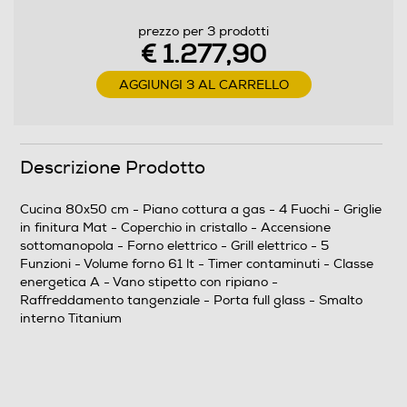
Tipo di forno
prezzo per 3 prodotti
€ 1.277,90
Elettrico
AGGIUNGI 3 AL CARRELLO
Accensione elettronica forno
Descrizione Prodotto
Valvola sicurezza forno
Cucina 80x50 cm - Piano cottura a gas - 4 Fuochi - Griglie
in finitura Mat - Coperchio in cristallo - Accensione
sottomanopola - Forno elettrico - Grill elettrico - 5
Volume in litri
Funzioni - Volume forno 61 lt - Timer contaminuti - Classe
energetica A - Vano stipetto con ripiano -
61
Raffreddamento tangenziale - Porta full glass - Smalto
interno Titanium
Ventilato
Autopulente