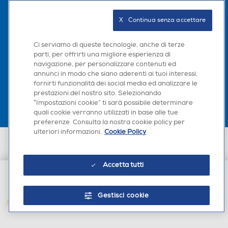
Seguici sui social
X   Continua senza accettare
Programmazione cottura
Programmazione cottura
Ci serviamo di queste tecnologie, anche di terze
parti, per offrirti una migliore esperienza di
navigazione, per personalizzare contenuti ed
Scarica la nostra app
Fine cottura
Fine cottura
annunci in modo che siano aderenti ai tuoi interessi,
fornirti funzionalità dei social media ed analizzare le
Ventilazione tangenziale
Ventilazione tangenziale
prestazioni del nostro sito. Selezionando
“Impostazioni cookie” ti sarà possibile determinare
quali cookie verranno utilizzati in base alle tue
preferenze. Consulta la nostra cookie policy per
ulteriori informazioni.
Cookie Policy
Termostato
Termostato
Euronics Italia SpA. Sede legale Via Montefeltro, 6/a 20156 Milano
Partita Iva, Codice Fiscale e iscrizione CCIAA Milano Monza Brianza Lodi
n. 13337170156. Codice intermediario SDI: HHBD9AK. Vendite soggette
Accetta tutti
agli Artt. 45 e ss del Codice del Consumo in tema di Diritti dei
Consumatori.
Grill
Grill
€ 959,00
Gestisci cookie
AGGIUNGI AL CARRELLO
Gira arrosto
Gira arrosto