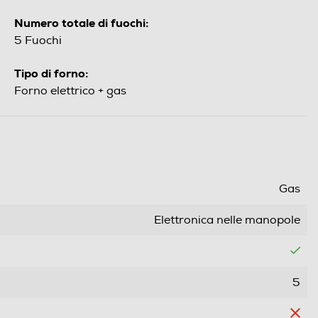
Numero totale di fuochi:
5 Fuochi
Tipo di forno:
Forno elettrico + gas
Gas
Elettronica nelle manopole
5