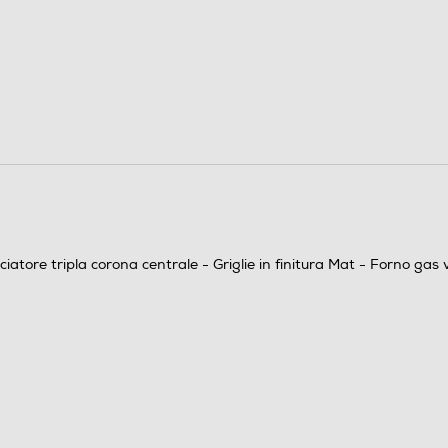
5
1
3
tore tripla corona centrale - Griglie in finitura Mat - Forno gas ven
Acciaio smaltato
Inox
Elettrico + gas