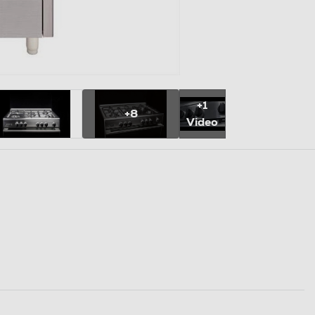
+1
+8
Video