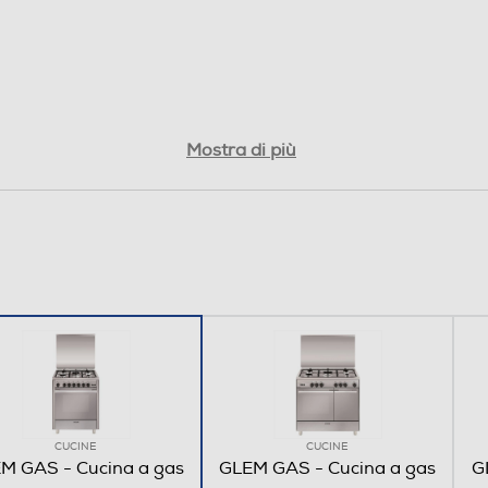
6
Gas Ventilato,Grill,Luce Forno,Grill Ventilato,Gas
Mostra di più
Suola,Scongelamento ventilato
A
Libera
Frontali
CUCINE
CUCINE
M GAS - Cucina a gas
GLEM GAS - Cucina a gas
G