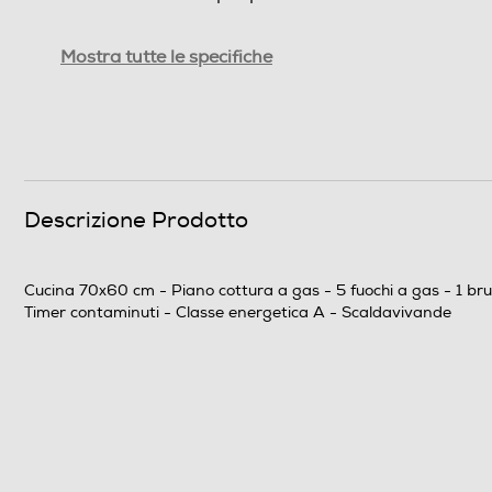
Numero totale di fuochi
Mostra tutte le specifiche
Doppia corona
Tripla corona
Numero tripla corona
Descrizione Prodotto
Quadrupla corona
Numero griglie del piano
Cucina 70x60 cm - Piano cottura a gas - 5 fuochi a gas - 1 brucia
Timer contaminuti - Classe energetica A - Scaldavivande
Materiale griglie piano
Materiale del piano
Forno
Tipo di forno