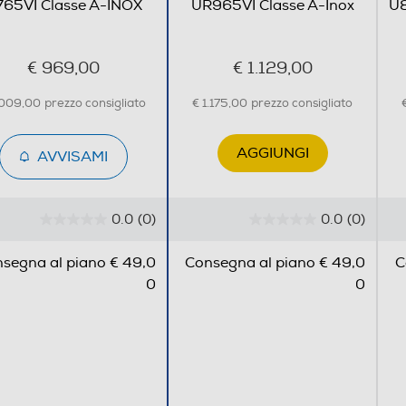
65VI Classe A-INOX
UR965VI Classe A-Inox
U8
Doppio
€ 969,00
€ 1.129,00
.009,00
prezzo consigliato
€ 1.175,00
prezzo consigliato
AGGIUNGI
AVVISAMI
0.0
(0)
0.0
(0)
0
0
.
.
segna al piano € 49,0
Consegna al piano € 49,0
C
0
0
0
0
s
s
u
u
1
5
5
s
s
1
t
t
Leccarda/e N.1, Leccarda Altezza 20 mm
e
e