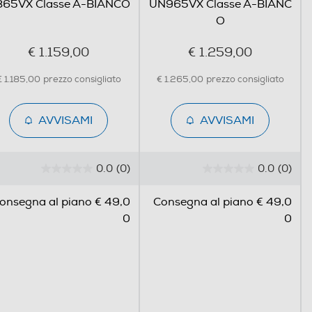
65VX Classe A-BIANCO
UN965VX Classe A-BIANC
O
€ 1.159,00
€ 1.259,00
€ 1.185,00
prezzo consigliato
€ 1.265,00
prezzo consigliato
AVVISAMI
AVVISAMI
0.0
(0)
0.0
(0)
0
0
.
.
onsegna al piano € 49,0
Consegna al piano € 49,0
0
0
0
0
s
s
u
u
5
5
s
s
t
t
e
e