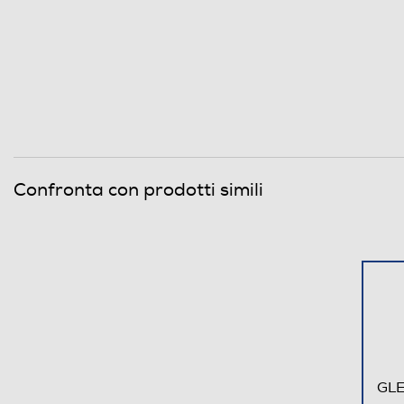
Gira arrosto
Numero di funzioni cottura
Programmi forno
Efficienze
Confronta con prodotti simili
Classe consumo energetico
Dettagli strutturali
Tipo d'installazione
Posizionamento comandi
GLE
Coperchio