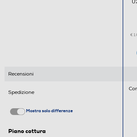
U7
Tipo vetro porta
Piedini regolabili
€ 1
Forno secondario
Scalda vivande
Lavastoviglie
Recensioni
Vano portabombola
Con
Spedizione
Accessori
Numero griglie forno
Mostra solo differenze
Numero teglie/leccarde forno
Piano cottura
Accessori in dotazione