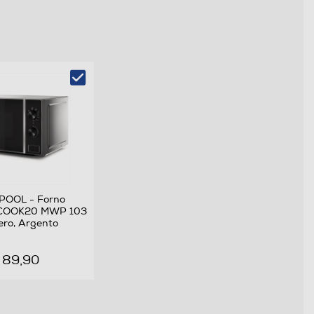
OOL - Forno
 COOK20 MWP 103
ro, Argento
 89,90