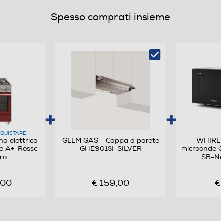
Spesso comprati insieme
3
Ghisa
Inox
QUISTARE
a elettrica
GLEM GAS - Cappa a parete
WHIRLP
Elettrico
e A+-Rosso
GHE901SI-SILVER
microonde
ro
SB-Ne
,00
€ 159,00
€
104