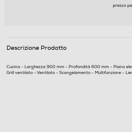
prezzo pe
Ventilato
Autopulente
Timer
Programmazione cottura
Descrizione Prodotto
Ventilazione tangenziale
Cucina - Larghezza 900 mm - Profondità 600 mm - Piano elettric
Termostato
Grill ventilato - Ventilato - Scongelamento - Multifunzione - Li
Grill
Gira arrosto
Numero di funzioni cottura