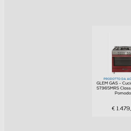
Tripla corona
Quadrupla corona
Numero griglie del piano
Materiale griglie piano
Materiale del piano
Forno
PRODOTTO DA AC
GLEM GAS - Cucin
Tipo di forno
ST965MRS Class
Pomodo
Accensione elettronica forno
€ 1.479
Valvola sicurezza forno
Volume in litri