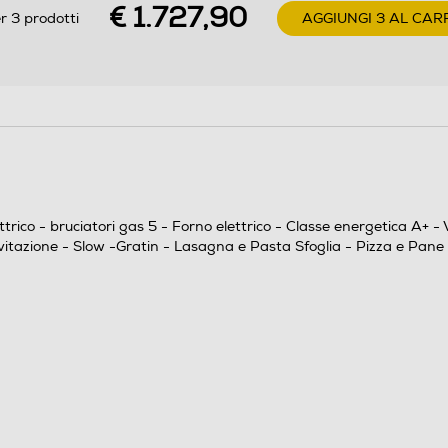
€ 1.727,90
r 3 prodotti
AGGIUNGI 3 AL CAR
No
Fine cottura
o - bruciatori gas 5 - Forno elettrico - Classe energetica A+ - Vol
evitazione - Slow -Gratin - Lasagna e Pasta Sfoglia - Pizza e Pane -
12
Cottura Tradizionale,Suola Ventilata,Cielo
Ventilato,Grill + Cielo (Doppio grill),Scongelamento