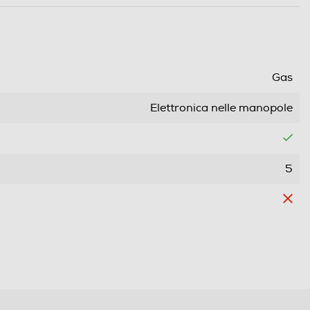
Gas
Elettronica nelle manopole
5
5
1