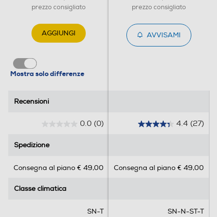
prezzo consigliato
prezzo consigliato
Holiday
AGGIUNGI
AVVISAMI
Zona 0 gradi
Mostra solo differenze
Recensioni
Recensioni
Scomparto di altro tipo
0.0
(0)
4.4
(27)
0
4
.
.
Spedizione
Spedizione
0
4
Dispenser acqua
s
s
Consegna al piano € 49,00
Consegna al piano € 49,00
u
u
5
5
Classe climatica
Classe climatica
s
s
Dispenser ghiaccio
t
t
e
e
SN-T
SN-N-ST-T