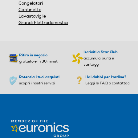
B
D
Congelatori
1860
Cantinette
Consumo annuo energia-k
Consumo annuo energia-k
Lavastoviglie
Larghezza-mm
Wh
Wh
Grandi Elettrodomestici
595
135
293
Profondità-mm
Capacità netta frigorifero
Capacità netta frigorifero
Iscriviti a Star Club
Ritiro in negozio
- l
- l
accumula punti e
598
gratuito e in 30 minuti
vantaggi
210
278
Peso-Kg
Potenzia i tuoi acquisti
Hai dubbi per l'ordine?
scopri i nostri servizi
Leggi le FAQ o contattaci
Raffreddamento frigorifer
Raffreddamento frigorifer
75
o
o
Informazioni sulla sicurezza del prodotto
No Frost (Ventilato+Deumi
No Frost (Ventilato+Deumi
difica)
difica)
Clicca qui
Sbrinamento frigorifero
Sbrinamento frigorifero