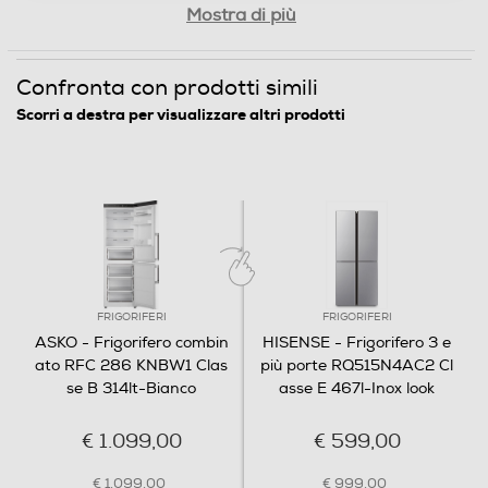
3
Mostra di più
Funzioni e Plus
Confronta con prodotti simili
Controllo elettronico temperatura
Scorri a destra per visualizzare altri prodotti
Controllo separato temperatura
Display
FRIGORIFERI
FRIGORIFERI
ASKO - Frigorifero combin
HISENSE - Frigorifero 3 e
ato RFC 286 KNBW1 Clas
più porte RQ515N4AC2 Cl
Wi-Fi
se B 314lt-Bianco
asse E 467l-Inox look
€ 1.099,00
€ 599,00
Sistema Multi Flow
€ 1.099,00
€ 999,00