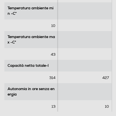
l
l
l
l
Temperatura ambiente mi
Temperatura ambiente mi
Porte reversibili
e
e
n -C°
n -C°
.
.
2
10
7
Allarme porta
r
Temperatura ambiente ma
Temperatura ambiente ma
e
x -C°
x -C°
c
e
43
Dettagli strutturali
n
s
Categoria
Capacità netta totale-l
Capacità netta totale-l
i
o
Frigo - congelatore
314
427
n
i
Tipo di frigorifero
Autonomia in ore senza en
Autonomia in ore senza en
ergia
ergia
Combinato
13
10
Tipo d'installazione