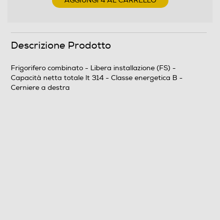
AGGIUNGI 4 AL CARRELLO
Numero cassetti frigorifero
Descrizione Prodotto
1
Frigorifero combinato - Libera installazione (FS) -
Numero ripiani
Capacità netta totale lt 314 - Classe energetica B -
Cerniere a destra
3
Materiale ripiani frigo
Ripiani in Vetro temperato
Scomparto congelatore
Capacità netta congelatore- l
114
Raffreddamento congelatore