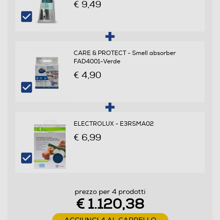
€ 9,49
Consumi
Consumo annuo energia-kWh
135
CARE & PROTECT - Smell absorber
FAD4001-Verde
Scomparto frigorifero
€ 4,90
Capacità netta frigorifero - l
210
ELECTROLUX - E3RSMA02
Raffreddamento frigorifero
€ 6,99
No Frost (Ventilato+Deumidifica)
Sbrinamento frigorifero
Automatico
prezzo per 4 prodotti
€ 1.120,38
Raffreddamento rapido