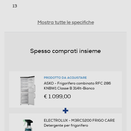
13
Capacità congelamento 24 h
Mostra tutte le specifiche
13
Rumorosita' - dBA
Spesso comprati insieme
34
Efficienze
PRODOTTO DA ACQUISTARE
Nuova Classe efficienza energetica
ASKO - Frigorifero combinato RFC 286
KNBW1 Classe B 314lt-Bianco
B
€ 1.099,00
Classe emissione rumore
B
ELECTROLUX - M3RCS200 FRIGO CARE
Detergente per frigorifero