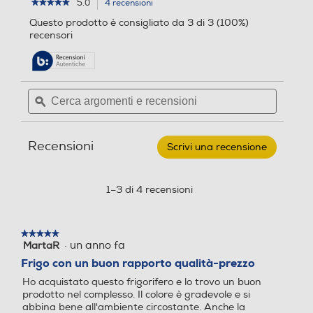
4 h
4 h
5.0
4 recensioni
L'azione
★★★★★
★★★★★
5
porterà
Questo prodotto è consigliato da 3 di 3 (100%)
Tipo d'installazione
su
alla
6
12
recensori
5
pagina
stelle.
Libera
delle
Leggi
Rumorosita' - dBA
Rumorosita' - dBA
recensioni.
recensioni
per
Numero di compressori
Cerca
Cerca
BEKO
35
42
argomenti
ϙ
argoment
-
Frigorifero
1
e
e
combinato
Nuova Classe efficienza en
Nuova Classe efficienza en
recensioni
recensio
B5EUNA406HXB
Posizione cerniere
ergetica
ergetica
Recensioni
Classe
Scrivi una recensione
.
C
Questa
355
A destra
azione
C
E
lt-
aprirà
1–3 di 4 recensioni
Metal
Numero di porte
una
Look
Classe emissione rumore
Classe emissione rumore
finestra
modale.
2
★★★★★
★★★★★
B
D
·
un anno fa
MartaR
5
Maniglie integrate
su
Frigo con un buon rapporto qualità-prezzo
Consumo annuo energia-k
Consumo annuo energia-k
5
Ho acquistato questo frigorifero e lo trovo un buon
Wh
Wh
stelle.
prodotto nel complesso. Il colore è gradevole e si
abbina bene all'ambiente circostante. Anche la