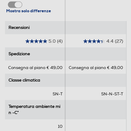
Holiday
Mostra solo differenze
Recensioni
Recensioni
Altre funzioni
5.0
(4)
4.4
(27)
5
4
Modalità eco e Smooth Fit
.
.
Spedizione
Spedizione
0
4
Zona 0 gradi
s
s
Consegna al piano € 49,00
Consegna al piano € 49,00
u
u
5
5
Classe climatica
Classe climatica
s
s
Scomparto di altro tipo
t
t
e
e
SN-T
SN-N-ST-T
l
l
l
l
Dispenser acqua
Temperatura ambiente mi
Temperatura ambiente mi
e
e
n -C°
n -C°
.
.
4
2
10
Dispenser ghiaccio
r
7