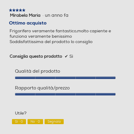
Informazioni sulla sicurezza del prodotto
No Frost (Ventilato+Deumi
No Frost (Ventilato+Deumi
★★★★★
★★★★★
difica)
difica)
·
un anno fa
Mirabela Maria
5
Clicca qui
su
Ottimo acquisto
Sbrinamento congelatore
Sbrinamento congelatore
5
Frigorifero veramente fantastico,molto capiente e
stelle.
funziona veramente benissimo
Automatico
Automatico
Soddisfattissima del prodotto lo consiglio
Congelazione rapida
Congelazione rapida
Consiglia questo prodotto
✔
Sì
Qualità del prodotto
Posizione vano congelator
Posizione vano congelator
Qualità
e
e
del
Rapporto qualità/prezzo
prodotto,
5
Rapporto
In basso
In basso
su
qualità/prezzo,
5
5
Numero stelle
Numero stelle
Utile?
su
5
Sì ·
0
No ·
0
Segnala
4 stelle
4 stelle