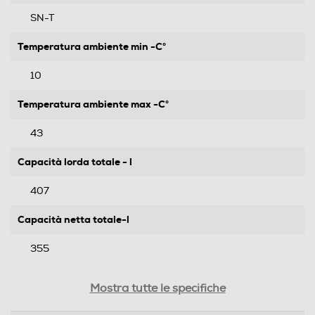
SN-T
Temperatura ambiente min -C°
10
Temperatura ambiente max -C°
43
Capacità lorda totale - l
407
Capacità netta totale-l
355
Autonomia in ore senza energia
Mostra tutte le specifiche
11