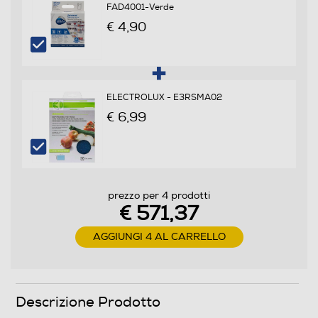
FAD4001-Verde
Consumo annuo energia-kWh
€ 4,90
170
Scomparto frigorifero
ELECTROLUX - E3RSMA02
Capacità netta frigorifero - l
€ 6,99
249
Raffreddamento frigorifero
No Frost (Ventilato+Deumidifica)
prezzo per 4 prodotti
€ 571,37
Sbrinamento frigorifero
AGGIUNGI 4 AL CARRELLO
Automatico
Raffreddamento rapido
Descrizione Prodotto