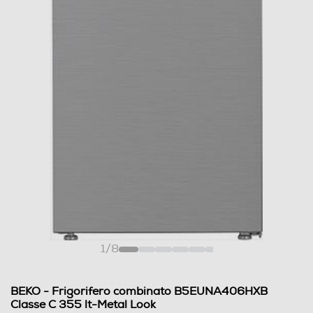
1
/
8
BEKO - Frigorifero combinato B5EUNA406HXB
Classe C 355 lt-Metal Look