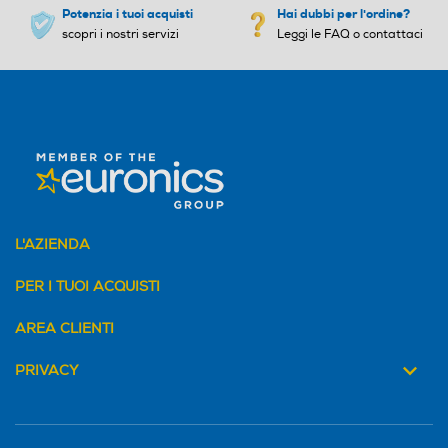
Potenzia i tuoi acquisti
Hai dubbi per l'ordine?
scopri i nostri servizi
Leggi le FAQ o contattaci
Sistema Multi Flow
Sistema Multi Flow
Holiday
Holiday
L'AZIENDA
Altre funzioni
Altre funzioni
PER I TUOI ACQUISTI
Modalità eco e Smooth Fit
AREA CLIENTI
PRIVACY
Zona 0 gradi
Zona 0 gradi