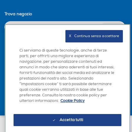
Trova negozio
Scomparto di altro tipo
Scomparto di altro tipo
INVIA
X   Continua senza accettare
Seguici sui social
Dispenser acqua
Dispenser acqua
Ci serviamo di queste tecnologie, anche di terze
parti, per offrirti una migliore esperienza di
navigazione, per personalizzare contenuti ed
annunci in modo che siano aderenti ai tuoi interessi,
fornirti funzionalità dei social media ed analizzare le
Dispenser ghiaccio
Dispenser ghiaccio
prestazioni del nostro sito. Selezionando
Scarica la nostra app
“Impostazioni cookie” ti sarà possibile determinare
quali cookie verranno utilizzati in base alle tue
preferenze. Consulta la nostra cookie policy per
ulteriori informazioni.
Cookie Policy
Porte reversibili
Porte reversibili
Accetta tutti
Euronics Italia SpA. Sede legale Via Montefeltro, 6/a 20156 Milano
Partita Iva, Codice Fiscale e iscrizione CCIAA Milano Monza Brianza Lodi
€ 549,99
Allarme porta
Allarme porta