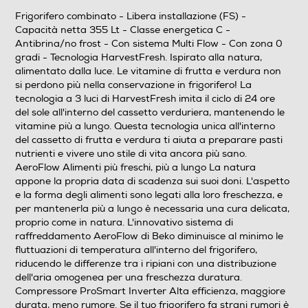
Frigorifero combinato - Libera installazione (FS) -
Numero cassetti frigorifero
Capacità netta 355 Lt - Classe energetica C -
Antibrina/no frost - Con sistema Multi Flow - Con zona 0
2
gradi - Tecnologia HarvestFresh. Ispirato alla natura,
alimentato dalla luce. Le vitamine di frutta e verdura non
Numero ripiani
si perdono più nella conservazione in frigorifero! La
tecnologia a 3 luci di HarvestFresh imita il ciclo di 24 ore
4
del sole all'interno del cassetto verduriera, mantenendo le
vitamine più a lungo. Questa tecnologia unica all'interno
Materiale ripiani frigo
del cassetto di frutta e verdura ti aiuta a preparare pasti
nutrienti e vivere uno stile di vita ancora più sano.
Ripiani in Vetro
AeroFlow Alimenti più freschi, più a lungo La natura
appone la propria data di scadenza sui suoi doni. L'aspetto
e la forma degli alimenti sono legati alla loro freschezza, e
Scomparto congelatore
per mantenerla più a lungo è necessaria una cura delicata,
proprio come in natura. L'innovativo sistema di
Capacità netta congelatore- l
raffreddamento AeroFlow di Beko diminuisce al minimo le
fluttuazioni di temperatura all'interno del frigorifero,
106
riducendo le differenze tra i ripiani con una distribuzione
dell'aria omogenea per una freschezza duratura.
Raffreddamento congelatore
Compressore ProSmart Inverter Alta efficienza, maggiore
durata, meno rumore. Se il tuo frigorifero fa strani rumori è