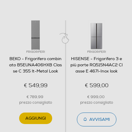
Numero ripiani congelatore
3
Funzioni e Plus
Controllo elettronico temperatura
FRIGORIFERI
FRIGORIFERI
BEKO - Frigorifero combin
HISENSE - Frigorifero 3 e
ato B5EUNA406HXB Clas
più porte RQ515N4AC2 Cl
Controllo separato temperatura
se C 355 lt-Metal Look
asse E 467l-Inox look
€ 549,99
€ 599,00
Display
€ 789,99
€ 999,00
prezzo consigliato
prezzo consigliato
Sistema Multi Flow
AGGIUNGI
AVVISAMI