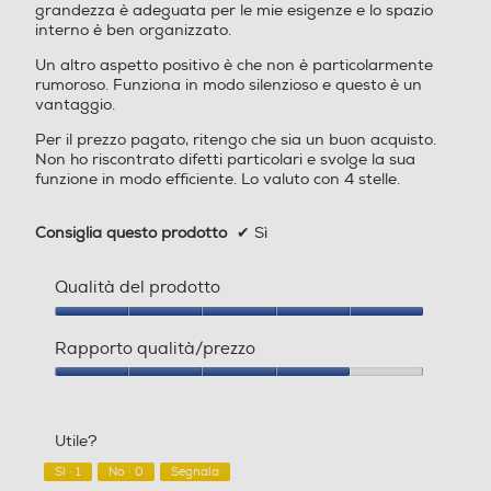
170
293
grandezza è adeguata per le mie esigenze e lo spazio
Dimensioni - Peso
interno è ben organizzato.
Capacità netta frigorifero
Capacità netta frigorifero
Altezza-mm
Un altro aspetto positivo è che non è particolarmente
- l
- l
rumoroso. Funziona in modo silenzioso e questo è un
vantaggio.
2035
249
278
Per il prezzo pagato, ritengo che sia un buon acquisto.
Larghezza-mm
Non ho riscontrato difetti particolari e svolge la sua
Raffreddamento frigorifer
Raffreddamento frigorifer
funzione in modo efficiente. Lo valuto con 4 stelle.
o
595
o
Consiglia questo prodotto
✔
Sì
Profondità-mm
No Frost (Ventilato+Deumi
No Frost (Ventilato+Deumi
difica)
difica)
663
Qualità del prodotto
Sbrinamento frigorifero
Sbrinamento frigorifero
Qualità
Peso-Kg
del
Rapporto qualità/prezzo
prodotto,
Automatico
Automatico
76,1
5
Rapporto
su
qualità/prezzo,
Raffreddamento rapido
Raffreddamento rapido
5
4
Descrizione
Utile?
su
5
Sì ·
1
No ·
0
Segnala
Descrizione marketing