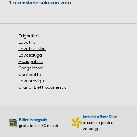
1 recensione solo con voto
Cassetti congelatore-num
Cassetti congelatore-num
3
6
Numero ripiani congelator
Numero ripiani congelator
Frigoriferi
e
e
Lavatrici
Lavatrici slim
3
Lavasciuga
Asciugatrici
Controllo elettronico temp
Controllo elettronico temp
Congelatori
eratura
eratura
Cantinette
Lavastoviglie
Grandi Elettrodomestici
Controllo separato temper
Controllo separato temper
atura
atura
Iscriviti a Star Club
Ritiro in negozio
accumula punti e
gratuito e in 30 minuti
vantaggi
Display
Display