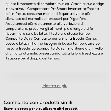
No Frost (Ventilato+Deumidifica)
giunto il momento di cambiare musica. Grazie al suo design
innovativo, il Compressore ProSmart inverter raffredda
Sbrinamento congelatore
più in fretta, consuma meno ed è quattro volte più
silenzioso dei normali compressori per frigorifero.
Automatico
Adattandosi più rapidamente alle variazioni di
temperatura, preserva gli alimenti più a lungo e ti fa
Congelazione rapida
risparmiare sulle bollette, il tutto allo stesso tempo.
Comparto Dairy Comparto per alimenti freschi. Carne,
pesce e latticini hanno bisogno di basse temperature per
restare freschi. Lo scomparto Dairy li mantiene a un livello
Posizione vano congelatore
di umidità ottimale, preservando tutta la loro freschezza e
il sapore per il doppio del tempo.
In basso
Numero stelle
4 stelle
Mostra di più
Cassetti congelatore-num
Confronta con prodotti simili
3
Scorri a destra per visualizzare altri prodotti