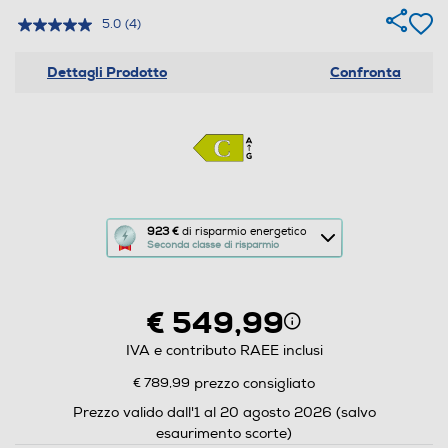
5.0
(4)
Dettagli Prodotto
Confronta
Questa
923 €
di risparmio energetico
Seconda classe di risparmio
azione
aprirà
il
€ 549,99
Calcolatore
di
IVA e contributo RAEE inclusi
risparmio
€ 789,99
prezzo consigliato
energetico
Prezzo valido dall'1 al 20 agosto 2026 (salvo
di
esaurimento scorte)
Youreko.