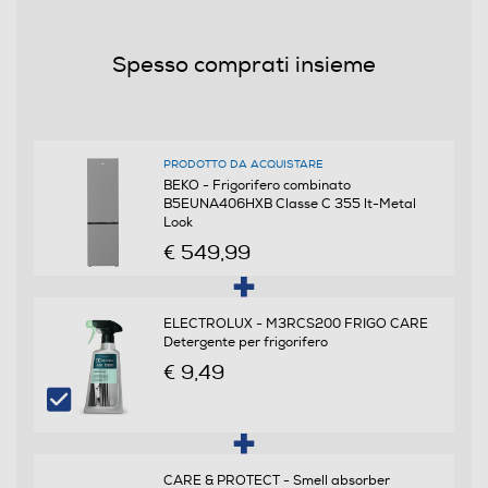
Capacità congelamento 24 h
Spesso comprati insieme
6
Rumorosita' - dBA
35
PRODOTTO DA ACQUISTARE
BEKO - Frigorifero combinato
B5EUNA406HXB Classe C 355 lt-Metal
Look
Efficienze
€ 549,99
Nuova Classe efficienza energetica
C
ELECTROLUX - M3RCS200 FRIGO CARE
Detergente per frigorifero
Classe emissione rumore
€ 9,49
B
Consumi
CARE & PROTECT - Smell absorber