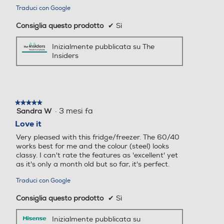
Traduci con Google
Scomparto di altro tipo
Scomparto di altro tipo
Consiglia questo prodotto
✔
Sì
Inizialmente pubblicata su The
Insiders
Dispenser acqua
Dispenser acqua
★★★★★
★★★★★
·
3 mesi fa
Sandra W
5
Dispenser ghiaccio
Dispenser ghiaccio
su
Love it
5
Very pleased with this fridge/freezer. The 60/40
stelle.
works best for me and the colour (steel) looks
classy. I can't rate the features as 'excellent' yet
Porte reversibili
Porte reversibili
as it's only a month old but so far, it's perfect.
Traduci con Google
Consiglia questo prodotto
✔
Sì
Allarme porta
Allarme porta
Inizialmente pubblicata su