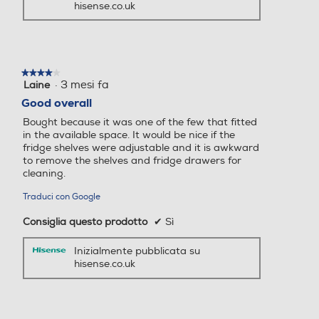
hisense.co.uk
Wi-Fi
Wi-Fi
★★★★★
★★★★★
·
3 mesi fa
Laine
4
su
Good overall
Raffreddamento
Raffreddamento
5
Bought because it was one of the few that fitted
stelle.
in the available space. It would be nice if the
fridge shelves were adjustable and it is awkward
to remove the shelves and fridge drawers for
Altre funzioni
Altre funzioni
cleaning.
Traduci con Google
Consiglia questo prodotto
✔
Sì
Inizialmente pubblicata su
hisense.co.uk
Categoria
Categoria