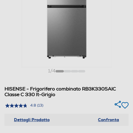
1
/
4
HISENSE - Frigorifero combinato RB3K330SAIC
Classe C 330 lt-Grigio
4.8
(13)
Dettagli Prodotto
Confronta