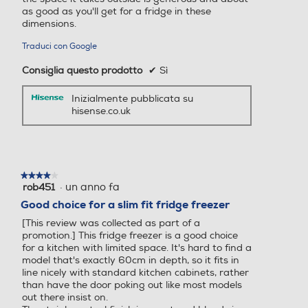
Numero di porte
Numero di porte
as good as you'll get for a fridge in these
dimensions.
2
4
Traduci con Google
Tipo porta
Tipo porta
Consiglia questo prodotto
✔
Sì
A cerniera
Inizialmente pubblicata su
hisense.co.uk
Maniglie integrate
Maniglie integrate
★★★★★
★★★★★
·
un anno fa
rob451
Altre descrizioni strutturali
Altre descrizioni strutturali
4
su
Good choice for a slim fit fridge freezer
5
Illuminazione LED interna,
[This review was collected as part of a
stelle.
piedini regolabili, Cassetto
promotion.] This fridge freezer is a good choice
for a kitchen with limited space. It's hard to find a
Crisp con controllo umidità
model that's exactly 60cm in depth, so it fits in
line nicely with standard kitchen cabinets, rather
than have the door poking out like most models
Altezza-mm
Altezza-mm
out there insist on.