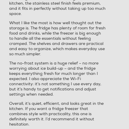
kitchen, the stainless steel finish feels premium,
and it fits in perfectly without taking up too much
space.
Display
Display
What I like the most is how well thought out the
storage is. The fridge has plenty of room for fresh
food and drinks, while the freezer is big enough
to handle all the essentials without feeling
Sistema Multi Flow
Sistema Multi Flow
cramped. The shelves and drawers are practical
and easy to organize, which makes everyday use
so much simpler.
The no-frost system is a huge relief – no more
Sistema antibatterico
Sistema antibatterico
worrying about ice build-up – and the fridge
keeps everything fresh for much longer than I
expected. I also appreciate the Wi-Fi
No
connectivity: it’s not something I use every day,
but it’s handy to get notifications and adjust
Holiday
Holiday
settings when needed.
Overall, it’s quiet, efficient, and looks great in the
kitchen. If you want a fridge freezer that
combines style with practicality, this one is
Zona 0 gradi
Zona 0 gradi
definitely worth it. I’d recommend it without
hesitation.