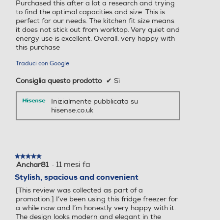
e
e
Purchased this after a lot a research and trying
stelle.
to find the optimal capacities and size. This is
perfect for our needs. The kitchen fit size means
In basso
In basso
it does not stick out from worktop. Very quiet and
energy use is excellent. Overall, very happy with
Numero stelle
Numero stelle
this purchase
Traduci con Google
4 stelle
4 stelle
Consiglia questo prodotto
✔
Sì
Cassetti congelatore-num
Cassetti congelatore-num
Inizialmente pubblicata su
hisense.co.uk
3
6
Controllo elettronico temp
Controllo elettronico temp
eratura
eratura
★★★★★
★★★★★
·
11 mesi fa
Anchar81
5
su
Stylish, spacious and convenient
5
Controllo separato temper
Controllo separato temper
[This review was collected as part of a
stelle.
promotion.] I’ve been using this fridge freezer for
atura
atura
a while now and I’m honestly very happy with it.
The design looks modern and elegant in the