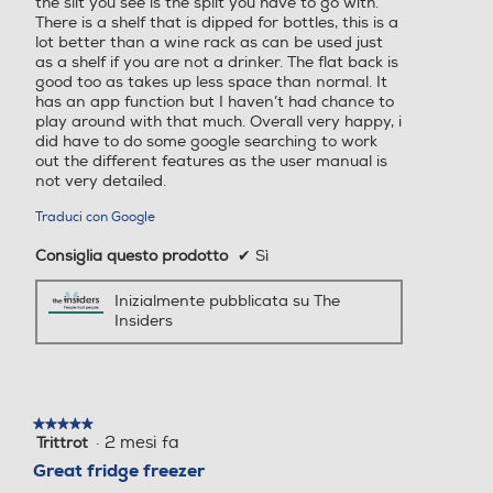
the slit you see is the split you have to go with.
Capacità netta congelator
Capacità netta congelator
There is a shelf that is dipped for bottles, this is a
e- l
e- l
lot better than a wine rack as can be used just
as a shelf if you are not a drinker. The flat back is
good too as takes up less space than normal. It
115
149
has an app function but I haven’t had chance to
play around with that much. Overall very happy, i
Raffreddamento congelat
Raffreddamento congelat
did have to do some google searching to work
ore
ore
out the different features as the user manual is
not very detailed.
No Frost (Ventilato+Deumi
No Frost (Ventilato+Deumi
Traduci con Google
difica)
difica)
Consiglia questo prodotto
✔
Sì
Sbrinamento congelatore
Sbrinamento congelatore
Inizialmente pubblicata su The
Insiders
Automatico
Automatico
Congelazione rapida
Congelazione rapida
★★★★★
★★★★★
·
2 mesi fa
Trittrot
5
su
Great fridge freezer
Posizione vano congelator
Posizione vano congelator
5