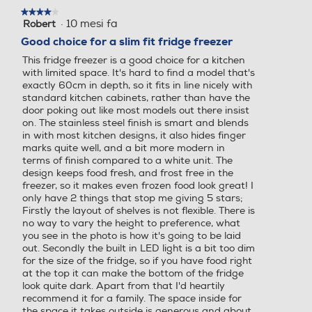
Frigo - congelatore
Frigorifero a uno o più sco
★★★★★
★★★★★
mparti per conservazione a
·
10 mesi fa
Robert
4
limenti freschi
su
Good choice for a slim fit fridge freezer
5
This fridge freezer is a good choice for a kitchen
stelle.
Tipo di frigorifero
Tipo di frigorifero
with limited space. It's hard to find a model that's
exactly 60cm in depth, so it fits in line nicely with
Combinato
4 Porte
standard kitchen cabinets, rather than have the
door poking out like most models out there insist
on. The stainless steel finish is smart and blends
Tipo d'installazione
Tipo d'installazione
in with most kitchen designs, it also hides finger
marks quite well, and a bit more modern in
Libera
terms of finish compared to a white unit. The
design keeps food fresh, and frost free in the
freezer, so it makes even frozen food look great! I
Numero di compressori
Numero di compressori
only have 2 things that stop me giving 5 stars;
Firstly the layout of shelves is not flexible. There is
1
no way to vary the height to preference, what
you see in the photo is how it's going to be laid
out. Secondly the built in LED light is a bit too dim
Posizione cerniere
Posizione cerniere
for the size of the fridge, so if you have food right
at the top it can make the bottom of the fridge
A destra
A destra
look quite dark. Apart from that I'd heartily
recommend it for a family. The space inside for
the space it takes outside is generous and about