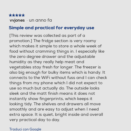
una
Classe emissione rumore
Classe emissione rumore
finestra
Larghezza-mm
modale.
★★★★★
★★★★★
B
D
·
un anno fa
vvjones
5
595
su
Simple and practical for everyday use
Consumo annuo energia-k
Consumo annuo energia-k
5
Profondità-mm
[This review was collected as part of a
Wh
Wh
stelle.
promotion.] The fridge section is very roomy
which makes it simple to store a whole week of
600
165
293
food without cramming things in. I especially like
the zero degree drawer and the adjustable
Peso-Kg
humidity as they really help meat and
Capacità netta frigorifero
Capacità netta frigorifero
vegetables stay fresh for longer. The freezer is
- l
- l
73
also big enough for bulky items which is handy. It
connects to the WiFi without fuss and I can check
215
278
things from my phone which I did not expect to
Informazioni sulla sicurezza del prodotto
use so much but actually do. The outside looks
sleek and the matt finish means it does not
Raffreddamento frigorifer
Raffreddamento frigorifer
Frigorifero combinato - Libera installazione (FS) - Cap
Clicca qui
instantly show fingerprints, which keeps it
netta 330 Lt - Classe energetica C - No Frost
o
o
looking tidy. The shelves and drawers all move
(Ventilato+Deumidifica) - Con sistema Multi Flow - Vetro -
smoothly and are easy to adjust when I need
Con zona 0 gradi - 3 Cassetti
No Frost (Ventilato+Deumi
No Frost (Ventilato+Deumi
extra space. It is quiet, bright inside and overall
very practical day to day.
difica)
difica)
Traduci con Google