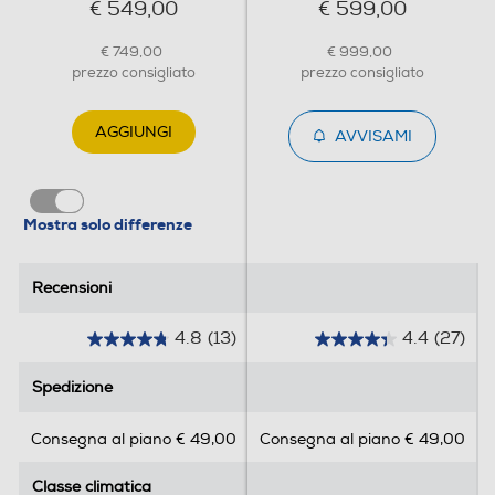
€ 549,00
€ 599,00
Zona 0 gradi
€ 749,00
€ 999,00
prezzo consigliato
prezzo consigliato
Scomparto di altro tipo
AGGIUNGI
AVVISAMI
Dispenser acqua
Mostra solo differenze
Recensioni
Recensioni
Dispenser ghiaccio
Grande
4.8
(13)
4.4
(27)
0°C Fresh Box
Surgelazione
4
4
capacità
.
.
Spedizione
Spedizione
8
4
Porte reversibili
s
s
Consegna al piano € 49,00
Consegna al piano € 49,00
I frigoriferi Hisense di grande capacità
u
u
consentono di conservare qualsiasi forma,
5
5
dimensione o tipo di alimento e di fare tutta la
Classe climatica
Classe climatica
s
s