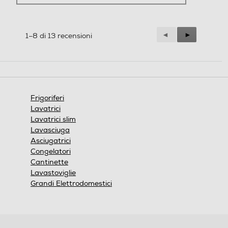
Precedente
◄
Successiva
►
1–8 di 13 recensioni
Reviews
Reviews
Frigoriferi
Lavatrici
Lavatrici slim
Lavasciuga
Asciugatrici
Congelatori
Cantinette
Lavastoviglie
Grandi Elettrodomestici