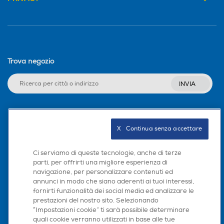
Trova negozio
INVIA
Seguici sui social
X   Continua senza accettare
Ci serviamo di queste tecnologie, anche di terze
parti, per offrirti una migliore esperienza di
navigazione, per personalizzare contenuti ed
Scarica la nostra app
annunci in modo che siano aderenti ai tuoi interessi,
fornirti funzionalità dei social media ed analizzare le
prestazioni del nostro sito. Selezionando
“Impostazioni cookie” ti sarà possibile determinare
quali cookie verranno utilizzati in base alle tue