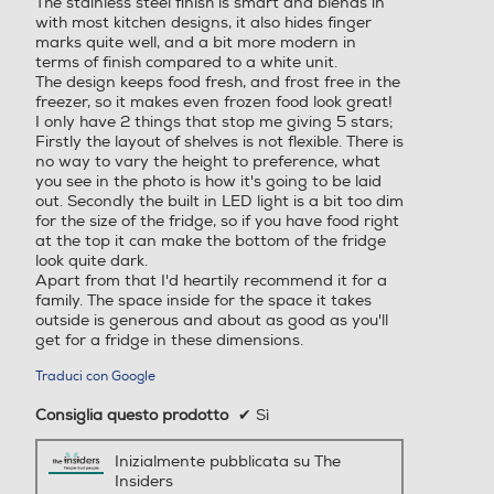
The stainless steel finish is smart and blends in
with most kitchen designs, it also hides finger
1856
1816
marks quite well, and a bit more modern in
terms of finish compared to a white unit.
Larghezza-mm
Larghezza-mm
The design keeps food fresh, and frost free in the
freezer, so it makes even frozen food look great!
I only have 2 things that stop me giving 5 stars;
595
794
Firstly the layout of shelves is not flexible. There is
no way to vary the height to preference, what
Profondità-mm
Profondità-mm
you see in the photo is how it's going to be laid
out. Secondly the built in LED light is a bit too dim
for the size of the fridge, so if you have food right
600
643
at the top it can make the bottom of the fridge
look quite dark.
Peso-Kg
Peso-Kg
Apart from that I'd heartily recommend it for a
family. The space inside for the space it takes
outside is generous and about as good as you'll
73
86
get for a fridge in these dimensions.
Accessori in dotazione
Accessori in dotazione
Traduci con Google
Consiglia questo prodotto
✔
Sì
Inizialmente pubblicata su The
Insiders