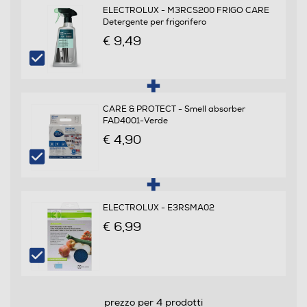
ELECTROLUX - M3RCS200 FRIGO CARE
Scomparto frigorifero
Detergente per frigorifero
€ 9,49
Capacità netta frigorifero - l
215
Raffreddamento frigorifero
CARE & PROTECT - Smell absorber
FAD4001-Verde
No Frost (Ventilato+Deumidifica)
€ 4,90
Sbrinamento frigorifero
Automatico
ELECTROLUX - E3RSMA02
Raffreddamento rapido
€ 6,99
Numero cassetti frigorifero
prezzo per 4 prodotti
2