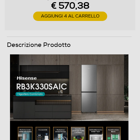
€ 570,38
Numero ripiani
AGGIUNGI 4 AL CARRELLO
4
Materiale ripiani frigo
Descrizione Prodotto
Ripiani in Vetro
Scomparto congelatore
Capacità netta congelatore- l
115
Raffreddamento congelatore
No Frost (Ventilato+Deumidifica)
Sbrinamento congelatore