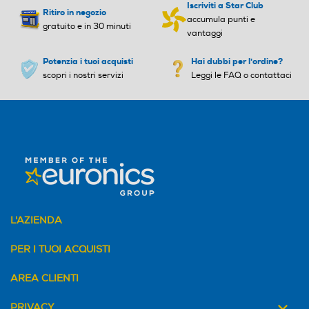
Iscriviti a Star Club
Ritiro in negozio
accumula punti e
gratuito e in 30 minuti
vantaggi
Potenzia i tuoi acquisti
Hai dubbi per l'ordine?
scopri i nostri servizi
Leggi le FAQ o contattaci
L'AZIENDA
PER I TUOI ACQUISTI
AREA CLIENTI
PRIVACY