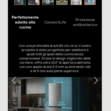
Automatico
Congelazione rapida
Perfettamente
Protezione
adatto alla
ConnectLife
antibatterica
cucina
Posizione vano congelatore
In basso
Con una profondità di soli 60 cm circa, il nostro
prodotto è stato progettato per adattarsi a
Numero stelle
quasi tutti gli spazi della cucina senza
compromessi. Grazie al design migliorato delle
cerniere, offre oltre 103° di apertura dell’anta
4 stelle
con uno spazio di soli 2,5 mm su entrambi i lati
e di 5 mm sulla parte superiore.
Cassetti congelatore-num
3
Funzioni e Plus
Controllo elettronico temperatura