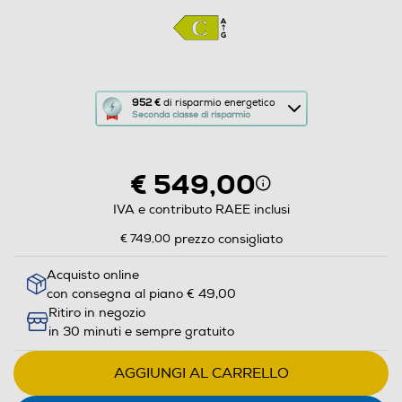
Questa
952 €
di risparmio energetico
Seconda classe di risparmio
azione
aprirà
il
€ 549,00
Calcolatore
di
IVA e contributo RAEE inclusi
risparmio
€ 749,00
prezzo consigliato
energetico
di
Acquisto online
con consegna al piano € 49,00
Youreko.
Ritiro in negozio
in 30 minuti e sempre gratuito
AGGIUNGI AL CARRELLO