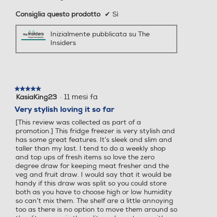
Sbrinamento frigorifero
Sbrinamento frigorifero
Consiglia questo prodotto
✔
Sì
Automatico
Automatico
Inizialmente pubblicata su The
Insiders
Raffreddamento rapido
Raffreddamento rapido
★★★★★
★★★★★
Numero cassetti frigorifero
Numero cassetti frigorifero
·
11 mesi fa
KasiaKing23
5
su
Very stylish loving it so far
2
2
5
[This review was collected as part of a
stelle.
promotion.] This fridge freezer is very stylish and
Numero ripiani
Numero ripiani
has some great features. It’s sleek and slim and
taller than my last. I tend to do a weekly shop
and top ups of fresh items so love the zero
4
3
degree draw for keeping meat fresher and the
veg and fruit draw. I would say that it would be
Materiale ripiani frigo
Materiale ripiani frigo
handy if this draw was split so you could store
both as you have to choose high or low humidity
so can’t mix them. The shelf are a little annoying
Ripiani in Vetro
Ripiani in Vetro temperato
too as there is no option to move them around so