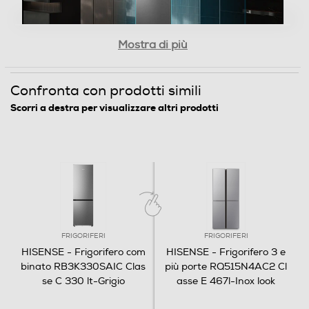
Mostra di più
Controllo separato temperatura
Confronta con prodotti simili
Display
Scorri a destra per visualizzare altri prodotti
Cassetta
umida per
Raffreddamento
Combinazione
frutta e
Metal-Tech
libera
Sistema Multi Flow
verdura
Sistema antibatterico
Il cassetto per frutta e verdura con sistema di
FRIGORIFERI
FRIGORIFERI
regolazione dell'umidità consente di regolare
No
manualmente l'umidità nel cassetto per
HISENSE - Frigorifero com
HISENSE - Frigorifero 3 e
soddisfare le diverse esigenze di conservazione
binato RB3K330SAIC Clas
più porte RQ515N4AC2 Cl
degli alimenti e quindi di mantenere la frutta e
Holiday
se C 330 lt-Grigio
asse E 467l-Inox look
la verdura fresca, croccante e deliziosa più a
lungo rispetto alla refrigerazione tradizionale.