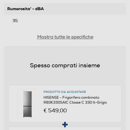
Rumorosita' - dBA
35
Efficienze
Mostra tutte le specifiche
Nuova Classe efficienza energetica
C
Spesso comprati insieme
Classe emissione rumore
B
PRODOTTO DA ACQUISTARE
HISENSE - Frigorifero combinato
Consumi
RB3K330SAIC Classe C 330 lt-Grigio
€ 549,00
Consumo annuo energia-kWh
165