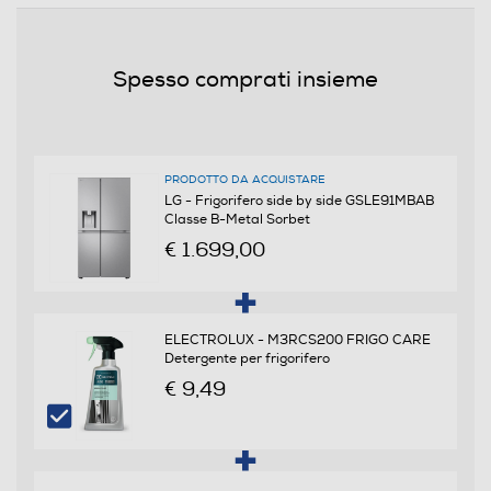
12
Rumorosita' - dBA
Spesso comprati insieme
32
Efficienze
PRODOTTO DA ACQUISTARE
Nuova Classe efficienza energetica
LG - Frigorifero side by side GSLE91MBAB
Classe B-Metal Sorbet
B
€ 1.699,00
Classe emissione rumore
B
ELECTROLUX - M3RCS200 FRIGO CARE
Detergente per frigorifero
€ 9,49
Consumi
Consumo annuo energia-kWh
175