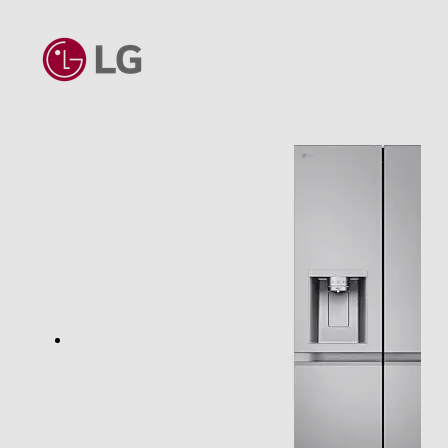
2
Numero ripiani
4
Materiale ripiani frigo
Ripiani in Vetro temperato
Scomparto congelatore
Capacità netta congelatore- l
219
Raffreddamento congelatore
No Frost (Ventilato+Deumidifica)
Sbrinamento congelatore