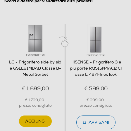
Scorri a destra per visualizzare altri prodotti
Funzioni e Plus
Controllo elettronico temperatura
Controllo separato temperatura
FRIGORIFERI
FRIGORIFERI
LG - Frigorifero side by sid
HISENSE - Frigorifero 3 e
e GSLE91MBAB Classe B-
più porte RQ515N4AC2 Cl
Display
Metal Sorbet
asse E 467l-Inox look
€ 1.699,00
€ 599,00
Sistema Multi Flow
€ 1.799,00
€ 999,00
prezzo consigliato
prezzo consigliato
Raffreddamento
AGGIUNGI
AVVISAMI