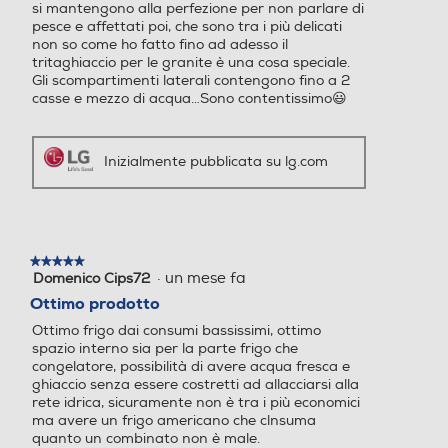
si mantengono alla perfezione per non parlare di
Altre descrizioni strutturali
175
293
pesce e affettati poi, che sono tra i più delicati
non so come ho fatto fino ad adesso il
Bocchetta superiore Door Cooling Cassetto zero gradi
Capacità netta frigorifero
Capacità netta frigorifero
tritaghiaccio per le granite è una cosa speciale.
convertibile Fresh Converter Dispenser con
Gli scompartimenti laterali contengono fino a 2
- l
- l
igienizzazione UVnano Dispenser senza allaccio idrico
casse e mezzo di acqua…Sono contentissimo😃
Finitura interna posteriore Metal Fresh Ripiano porta
404
278
bottiglie Ripiani con finiture metalliche Compressore
Smart Inverter Porte piatte Display interno
Inizialmente pubblicata su lg.com
Raffreddamento frigorifer
Raffreddamento frigorifer
o
o
Dimensioni - Peso
No Frost (Ventilato+Deumi
No Frost (Ventilato+Deumi
Altezza-mm
difica)
difica)
★★★★★
★★★★★
·
un mese fa
Domenico Cips72
5
1790
su
Ottimo prodotto
Sbrinamento frigorifero
Sbrinamento frigorifero
5
Ottimo frigo dai consumi bassissimi, ottimo
stelle.
Larghezza-mm
spazio interno sia per la parte frigo che
Automatico
Automatico
congelatore, possibilità di avere acqua fresca e
913
ghiaccio senza essere costretti ad allacciarsi alla
Raffreddamento rapido
Raffreddamento rapido
rete idrica, sicuramente non è tra i più economici
Profondità-mm
ma avere un frigo americano che clnsuma
quanto un combinato non è male.