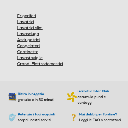
Display
Display
Frigoriferi
Lavatrici
Lavatrici slim
Sistema Multi Flow
Sistema Multi Flow
Lavasciuga
Asciugatrici
Congelatori
Cantinette
Raffreddamento
Raffreddamento
Lavastoviglie
Grandi Elettrodomestici
Door Cooling Linear Coolin
g
Holiday
Holiday
Iscriviti a Star Club
Ritiro in negozio
accumula punti e
gratuito e in 30 minuti
vantaggi
Altre funzioni
Altre funzioni
Potenzia i tuoi acquisti
Hai dubbi per l'ordine?
scopri i nostri servizi
Leggi le FAQ o contattaci
Controllo remoto con app L