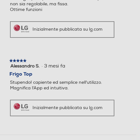
non sia regolabile, ma fissa.
Ottime funzioni
Cassetti congelatore-num
Cassetti congelatore-num
2
6
Inizialmente pubblicata su lg.com
Numero ripiani congelator
Numero ripiani congelator
e
e
3
★★★★★
★★★★★
·
3 mesi fa
Alessandro S.
5
su
Controllo elettronico temp
Controllo elettronico temp
Frigo Top
5
eratura
eratura
Stupendo! capiente ed semplice nell'utilizzo.
stelle.
Magnifica l'App ed intuitiva.
Inizialmente pubblicata su lg.com
Controllo separato temper
Controllo separato temper
atura
atura