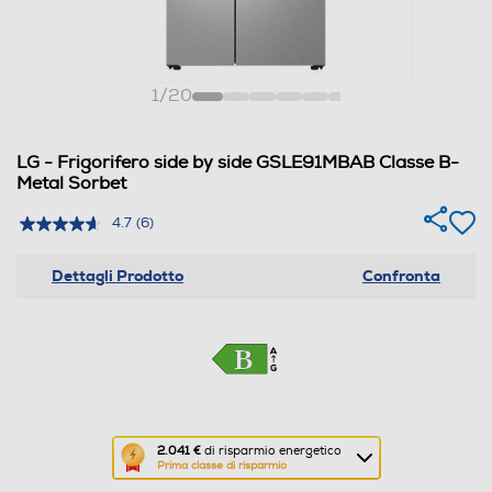
1
/
20
LG - Frigorifero side by side GSLE91MBAB Classe B-
Metal Sorbet
4.7
(6)
Dettagli Prodotto
Confronta
Questa
2.041 €
di risparmio energetico
Prima classe di risparmio
azione