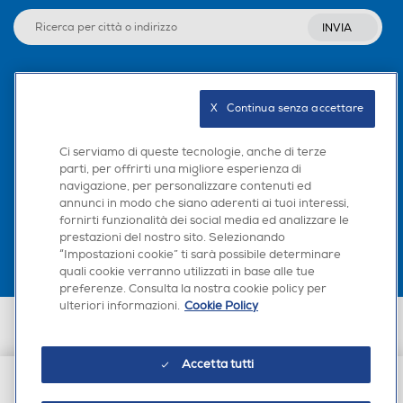
Porte reversibili
Porte reversibili
INVIA
Seguici sui social
Allarme porta
Allarme porta
X   Continua senza accettare
Ci serviamo di queste tecnologie, anche di terze
parti, per offrirti una migliore esperienza di
Wi-Fi
Wi-Fi
navigazione, per personalizzare contenuti ed
Scarica la nostra app
annunci in modo che siano aderenti ai tuoi interessi,
fornirti funzionalità dei social media ed analizzare le
prestazioni del nostro sito. Selezionando
“Impostazioni cookie” ti sarà possibile determinare
Categoria
Categoria
quali cookie verranno utilizzati in base alle tue
preferenze. Consulta la nostra cookie policy per
ulteriori informazioni.
Cookie Policy
Frigorifero a uno o più sco
Frigorifero a uno o più sco
Euronics Italia SpA. Sede legale Via Montefeltro, 6/a 20156 Milano
mparti per conservazione a
mparti per conservazione a
Partita Iva, Codice Fiscale e iscrizione CCIAA Milano Monza Brianza Lodi
limenti freschi
limenti freschi
n. 13337170156. Codice intermediario SDI: HHBD9AK. Vendite soggette
agli Artt. 45 e ss del Codice del Consumo in tema di Diritti dei
Accetta tutti
Consumatori.
Tipo di frigorifero
Tipo di frigorifero
€ 1.699,00