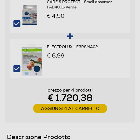
CARE & PROTECT - Smell absorber
FAD4001-Verde
Scomparto frigorifero
€ 4,90
Capacità netta frigorifero - l
404
ELECTROLUX - E3RSMA02
Raffreddamento frigorifero
€ 6,99
No Frost (Ventilato+Deumidifica)
Sbrinamento frigorifero
Automatico
prezzo per 4 prodotti
€ 1.720,38
Raffreddamento rapido
AGGIUNGI 4 AL CARRELLO
Numero cassetti frigorifero
Descrizione Prodotto