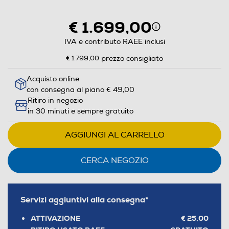
aprirà
il
€ 1.699,00
Calcolatore
di
IVA e contributo RAEE inclusi
risparmio
€ 1.799,00
prezzo consigliato
energetico
di
Acquisto online
con consegna al piano € 49,00
Youreko.
Ritiro in negozio
in 30 minuti e sempre gratuito
AGGIUNGI AL CARRELLO
CERCA NEGOZIO
Servizi aggiuntivi alla consegna*
ATTIVAZIONE
€ 25,00