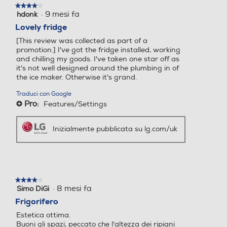
★★★★★
★★★★★
tuo smartphone iOS o Android per avere a portata di
·
9 mesi fa
hdonk
4
mano tante funzioni e gestire il frigorifero anche
No Frost (Ventilato+Deumi
No Frost (Ventilato+Deumi
su
Lovely fridge
quando sei fuori casa. Ad esempio, puoi impostare le
difica)
difica)
5
temperature del frigorifero e del congelatore, oppure
[This review was collected as part of a
stelle.
attivare la funzione di raffreddamento rapido quando
promotion.] I've got the fridge installed, working
Sbrinamento congelatore
Sbrinamento congelatore
and chilling my goods. I've taken one star off as
stai tornando dal fare la spesa. Inoltre, puoi monitorare
it's not well designed around the plumbing in of
i consumi direttamente dal tuo smartphone. Tecnologia
Automatico
Automatico
the ice maker. Otherwise it's grand.
Door & Line
Traduci con Google
Congelazione rapida
Congelazione rapida
Pro:
Features/Settings
+
Informazioni sulla sicurezza del prodotto
Inizialmente pubblicata su lg.com/uk
Clicca qui
Posizione vano congelator
Posizione vano congelator
e
e
A sinistra
In basso
★★★★★
★★★★★
·
8 mesi fa
Simo DiGi
4
Numero stelle
Numero stelle
su
Frigorifero
5
Estetica ottima.
stelle.
4 stelle
4 stelle
Buoni gli spazi, peccato che l'altezza dei ripiani