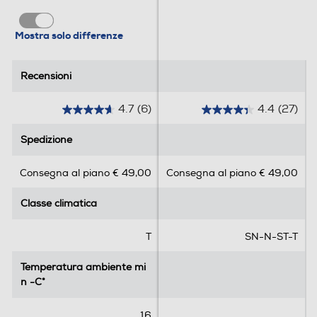
Door Cooling Linear Cooling
Holiday
Mostra solo differenze
Recensioni
Recensioni
Altre funzioni
4.7
(6)
4.4
(27)
4
4
Controllo remoto con app LG ThinQ Smart Diagnosis
.
.
Spedizione
Spedizione
7
4
Zona 0 gradi
s
s
Consegna al piano € 49,00
Consegna al piano € 49,00
u
u
5
5
Classe climatica
Classe climatica
s
s
Scomparto di altro tipo
t
t
e
e
T
SN-N-ST-T
l
l
l
l
Dispenser acqua
Temperatura ambiente mi
Temperatura ambiente mi
e
e
n -C°
n -C°
.
.
6
2
16