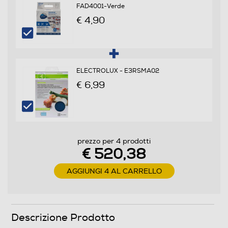
FAD4001-Verde
Scomparto frigorifero
€ 4,90
Capacità netta frigorifero - l
237
ELECTROLUX - E3RSMA02
Raffreddamento frigorifero
€ 6,99
No Frost (Ventilato+Deumidifica)
Sbrinamento frigorifero
Automatico
prezzo per 4 prodotti
€ 520,38
Raffreddamento rapido
AGGIUNGI 4 AL CARRELLO
Design minimal, capacità massima
Numero cassetti frigorifero
Descrizione Prodotto
1