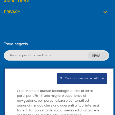
Contenitore uova
AREA CLIENTI
Numero cassetti frigorifero
Numero cassetti frigorifero
PRIVACY
Dimensioni - Peso
1
2
Altezza-mm
Numero ripiani
Numero ripiani
1715
3
3
Trova negozio
Larghezza-mm
Materiale ripiani frigo
Materiale ripiani frigo
INVIA
600
Ripiani in Vetro
Ripiani in Vetro temperato
Profondità-mm
Seguici sui social
Capacità netta congelator
Capacità netta congelator
647
X   Continua senza accettare
e- l
e- l
Peso-Kg
Ci serviamo di queste tecnologie, anche di terze
68
149
parti, per offrirti una migliore esperienza di
59,5
navigazione, per personalizzare contenuti ed
Scarica la nostra app
Raffreddamento congelat
Raffreddamento congelat
annunci in modo che siano aderenti ai tuoi interessi,
ore
ore
fornirti funzionalità dei social media ed analizzare le
Descrizione