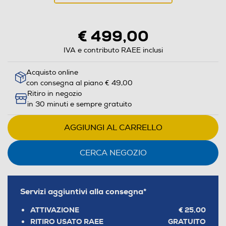
azione
aprirà
il
€ 499,00
Calcolatore
di
IVA e contributo RAEE inclusi
risparmio
Acquisto online
energetico
con consegna al piano € 49,00
di
Ritiro in negozio
Youreko.
in 30 minuti e sempre gratuito
AGGIUNGI AL CARRELLO
CERCA NEGOZIO
Servizi aggiuntivi alla consegna*
ATTIVAZIONE
€ 25,00
RITIRO USATO RAEE
GRATUITO