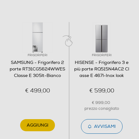
Controllo separato temperatura
Display
FRIGORIFERI
FRIGORIFERI
SAMSUNG - Frigorifero 2
HISENSE - Frigorifero 3 e
porte RT31CG5624WWES
più porte RQ515N4AC2 Cl
Wi-Fi
Classe E 305lt-Bianco
asse E 467l-Inox look
€ 499,00
€ 599,00
Sistema Multi Flow
€ 999,00
prezzo consigliato
Raffreddamento
AGGIUNGI
Risparmia fino al 7% di energia con AI Energy Mode
AVVISAMI
Connesso per farti risparmiare - SmartThings
TOTAL NO FROST