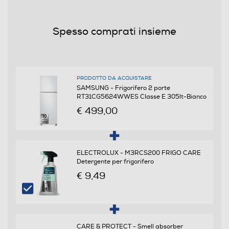
Rumorosita' - dBA
Spesso comprati insieme
39
Efficienze
PRODOTTO DA ACQUISTARE
Nuova Classe efficienza energetica
SAMSUNG - Frigorifero 2 porte
RT31CG5624WWES Classe E 305lt-Bianco
E
€ 499,00
Classe emissione rumore
C
ELECTROLUX - M3RCS200 FRIGO CARE
Detergente per frigorifero
€ 9,49
Consumi
Consumo annuo energia-kWh
212
CARE & PROTECT - Smell absorber