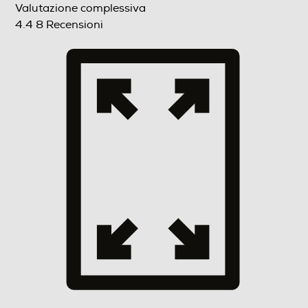
Valutazione complessiva
Numero ripiani
4.4
8 Recensioni
3
Materiale ripiani frigo
Ripiani in Vetro
Tecnologia SpaceMax™
Scomparto congelatore
Capacità netta congelatore- l
68
Raffreddamento congelatore
No Frost (Ventilato+Deumidifica)
Sbrinamento congelatore