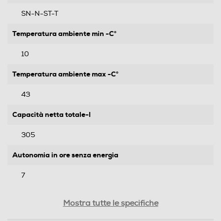
SN-N-ST-T
Temperatura ambiente min -C°
10
Temperatura ambiente max -C°
43
Capacità netta totale-l
305
Autonomia in ore senza energia
7
Capacità congelamento 24 h
Mostra tutte le specifiche
4