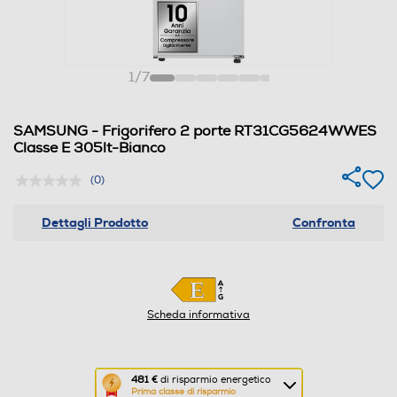
1
/
7
SAMSUNG - Frigorifero 2 porte RT31CG5624WWES
Classe E 305lt-Bianco
(0)
Dettagli Prodotto
Confronta
Scheda informativa
Questa
481 €
di risparmio energetico
Prima classe di risparmio