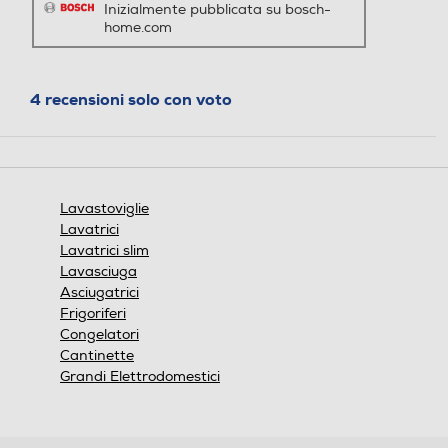
600
Inizialmente pubblicata su bosch-
Programma breve
Programma breve
home.com
Peso-Kg
52,1
4 recensioni solo con voto
Programma cristalli
Programma cristalli
Informazioni sulla sicurezza del prodotto
Clicca qui
Prelavaggio
Prelavaggio
Lavastoviglie
Lavatrici
Lavatrici slim
Lavasciuga
Asciugatrici
Programma bio - eco
Programma bio - eco
Frigoriferi
Congelatori
Cantinette
Grandi Elettrodomestici
Programma mezzo carico
Programma mezzo carico