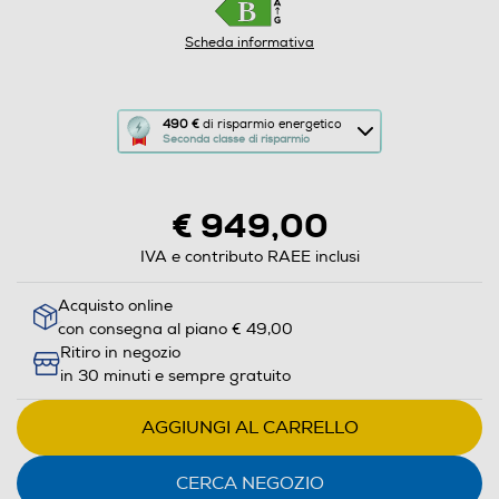
Scheda informativa
Questa
490 €
di risparmio energetico
Seconda classe di risparmio
azione
aprirà
il
€ 949,00
Calcolatore
di
IVA e contributo RAEE inclusi
risparmio
Acquisto online
energetico
con consegna al piano € 49,00
di
Ritiro in negozio
Youreko.
in 30 minuti e sempre gratuito
AGGIUNGI AL CARRELLO
CERCA NEGOZIO