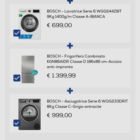
Programmi e Temperature
BOSCH - Lavatrice Serie 6 WGG244Z9IT
Numero programmi
9Kg 1400g/m Classe A-BIANCA
€ 699,00
6
Programma breve
BOSCH - Frigorifero Combinato
KGN86AIDR Classe D 186x86 cm-Acciaio
Programma cristalli
anti-impronta
€ 1.399,99
Prelavaggio
BOSCH - Asciugatrice Serie 6 WQG233DRIT
8Kg Classe C-Grigio antracite
€ 999,00
Programma bio - eco