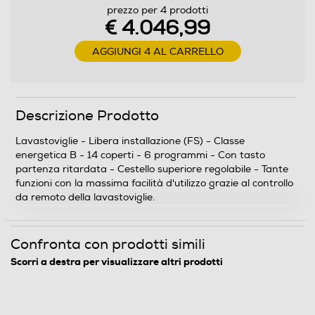
Programma mezzo carico
prezzo per 4 prodotti
€ 4.046,99
AGGIUNGI 4 AL CARRELLO
Funzioni e Plus
Display
Descrizione Prodotto
Lavastoviglie - Libera installazione (FS) - Classe
energetica B - 14 coperti - 6 programmi - Con tasto
Wi-Fi
partenza ritardata - Cestello superiore regolabile - Tante
funzioni con la massima facilità d'utilizzo grazie al controllo
da remoto della lavastoviglie.
Indicazione fasi lavaggio
Confronta con prodotti simili
Scorri a destra per visualizzare altri prodotti
Auto/Ecodosatore
Senza Auto/Ecodosatore