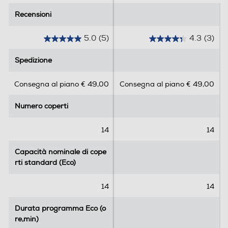
Recensioni
Recensioni
Sensore torbidità acqua
5.0
(5)
4.3
(3)
5
4
.
.
Spedizione
Spedizione
0
3
s
s
Filtri autopulenti
Consegna al piano € 49,00
Consegna al piano € 49,00
u
u
5
5
Numero coperti
Numero coperti
s
s
t
t
Spia esaurimento sale
e
e
14
14
l
l
Esaurimento sale
l
l
Capacità nominale di cope
Capacità nominale di cope
e
e
rti standard (Eco)
rti standard (Eco)
Spia brillantante
.
.
5
3
14
14
r
r
e
e
Durata programma Eco (o
Durata programma Eco (o
Sicurezza
c
c
re,min)
re,min)
e
e