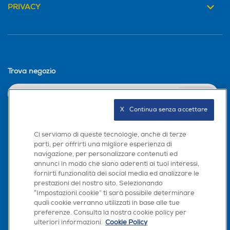
PRIVACY
Indicazione fasi lavaggio
Indicazione fasi lavaggio
Auto/Ecodosatore
Auto/Ecodosatore
Trova negozio
Senza Auto/Ecodosatore
INVIA
Apertura porta automatic
Apertura porta automatic
X   Continua senza accettare
a
a
Seguici sui social
Ci serviamo di queste tecnologie, anche di terze
Con apertura porta autom
parti, per offrirti una migliore esperienza di
atica
navigazione, per personalizzare contenuti ed
annunci in modo che siano aderenti ai tuoi interessi,
Indicazione tempo residuo
Indicazione tempo residuo
fornirti funzionalità dei social media ed analizzare le
prestazioni del nostro sito. Selezionando
Scarica la nostra app
“Impostazioni cookie” ti sarà possibile determinare
quali cookie verranno utilizzati in base alle tue
preferenze. Consulta la nostra cookie policy per
Indicazione fine lavaggio
Indicazione fine lavaggio
ulteriori informazioni.
Cookie Policy