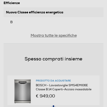
Efficienze
Nuova Classe efficienza energetica
B
Classe emissione rumore
Mostra tutte le specifiche
B
Consumi
Spesso comprati insieme
Consumo acqua per ciclo Eco (litri)
9
PRODOTTO DA ACQUISTARE
Consumo di energia del programma eco (kwh/100 cicli)
BOSCH - Lavastoviglie SMS4EMI06E
Classe B 14 Coperti-Acciaio inossidabile
65
€ 949,00