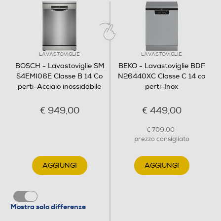
Apertura porta automatica
Con apertura porta automatica
Indicazione tempo residuo
LAVASTOVIGLIE
LAVASTOVIGLIE
BOSCH - Lavastoviglie SM
BEKO - Lavastoviglie BDF
S4EMI06E Classe B 14 Co
N26440XC Classe C 14 co
perti-Acciaio inossidabile
perti-Inox
Indicazione fine lavaggio
€ 949,00
€ 449,00
Indicazione fine lavaggio
€ 709,00
Tasto partenza ritardata
prezzo consigliato
AGGIUNGI
AGGIUNGI
Riconoscimento grado sporco
Mostra solo differenze
Auto-riconoscimento carico