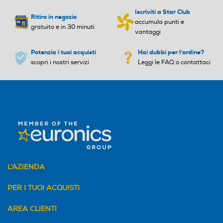
Iscriviti a Star Club
Numero di temperature
Numero di temperature
Ritiro in negozio
accumula punti e
gratuito e in 30 minuti
vantaggi
5
Potenzia i tuoi acquisti
Hai dubbi per l'ordine?
Programmi speciali
Programmi speciali
scopri i nostri servizi
Leggi le FAQ o contattaci
Delicate 40°C, Eco 50 °C, Ig
iene, Intensive 70°C, Mini, Q
uick&Shine
Display
Display
L'AZIENDA
PER I TUOI ACQUISTI
Wi-Fi
Wi-Fi
AREA CLIENTI