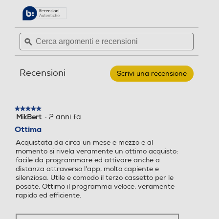
9
9,5
su
alla
Pannellabile
5
pagina
stelle.
Consumo di energia del pr
Consumo di energia del pr
delle
Leggi
Cerca
Cerca
ogramma eco (kwh/100 ci
ogramma eco (kwh/100 ci
recensioni.
recensioni
argomenti
ϙ
argoment
cli)
cli)
per
e
e
BOSCH
Integrazione
-
recensioni
recensio
Lavastoviglie
65
75
Recensioni
Scrivi una recensione
.
SMS4EMI06E
Non integrata
Classe
Questa
Consumo acqua in litri
Consumo acqua in litri
B
azione
14
aprirà
Dimensioni - Peso
Coperti-
★★★★★
★★★★★
una
9,5
Acciaio
·
2 anni fa
MikBert
5
finestra
inossidabile
Altezza-mm
su
Ottima
modale.
Consumo energetico in Kw
Consumo energetico in Kw
5
h
850
h
Acquistata da circa un mese e mezzo e al
stelle.
momento si rivela veramente un ottimo acquisto:
facile da programmare ed attivare anche a
Larghezza-mm
0,747
distanza attraverso l'app, molto capiente e
silenziosa. Utile e comodo il terzo cassetto per le
600
Numero programmi
Numero programmi
posate. Ottimo il programma veloce, veramente
rapido ed efficiente.
Profondità-mm
6
6