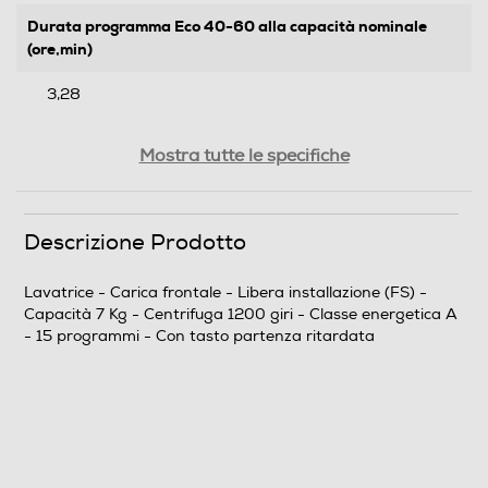
Durata programma Eco 40-60 alla capacità nominale
(ore,min)
3,28
Efficienze
Mostra tutte le specifiche
Nuova Classe efficienza energetica
Descrizione Prodotto
A
Classe centrifuga
Lavatrice - Carica frontale - Libera installazione (FS) -
Capacità 7 Kg - Centrifuga 1200 giri - Classe energetica A
B
- 15 programmi - Con tasto partenza ritardata
Classe emissione rumore centrifuga
Classe rumore centrifuga B
Consumi