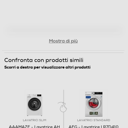
Programma lana
Mostra di più
Funzioni e Plus
Controllo elettronico
Confronta con prodotti simili
Controllo elettronico
Scorri a destra per visualizzare altri prodotti
Silence/Super Silence
Anti sbilanciamento
LAVATRICI SLIM
LAVATRICI STANDARD
Funzione extra risciacquo
AAAMAZE - Lavatrice AH
AEG - Lavatrice LR7D410