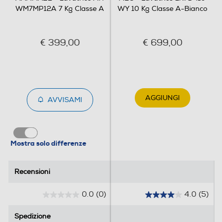
WM7MP12A 7 Kg Classe A
WY 10 Kg Classe A-Bianco
Display
€ 399,00
€ 699,00
Touchscreen
AGGIUNGI
AVVISAMI
Indicazione fasi lavaggio
Mostra solo differenze
Indicazione tempo residuo
Recensioni
Recensioni
0.0
(0)
4.0
(5)
Tasto partenza ritardata
0
4
.
.
Spedizione
Spedizione
0
0