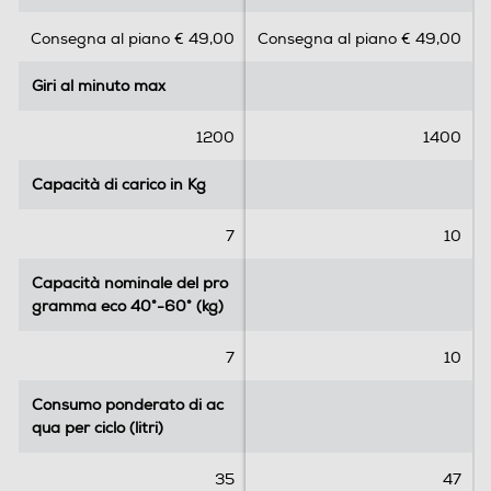
s
s
Consegna al piano € 49,00
Consegna al piano € 49,00
Wi-Fi
u
u
5
5
Giri al minuto max
Giri al minuto max
s
s
t
t
Diagnosi remota
e
e
1200
1400
l
l
l
l
Capacità di carico in Kg
Capacità di carico in Kg
e
e
Controllo remoto APP
.
.
7
10
5
r
Capacità nominale del pro
Capacità nominale del pro
e
gramma eco 40°-60° (kg)
gramma eco 40°-60° (kg)
c
Opzioni
e
7
10
n
Regolazione centrifuga
s
Consumo ponderato di ac
Consumo ponderato di ac
i
qua per ciclo (litri)
qua per ciclo (litri)
o
n
Regolazione temperatura
35
47
i