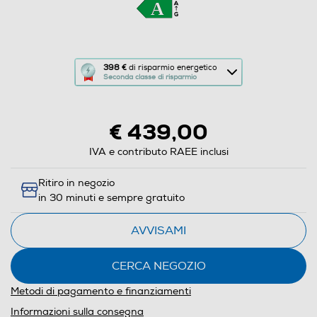
Questa
398 €
di risparmio energetico
Seconda classe di risparmio
azione
aprirà
il
€ 439,00
Calcolatore
di
IVA e contributo RAEE inclusi
risparmio
Ritiro in negozio
energetico
in 30 minuti e sempre gratuito
di
Youreko.
AVVISAMI
CERCA NEGOZIO
Metodi di pagamento e finanziamenti
Informazioni sulla consegna