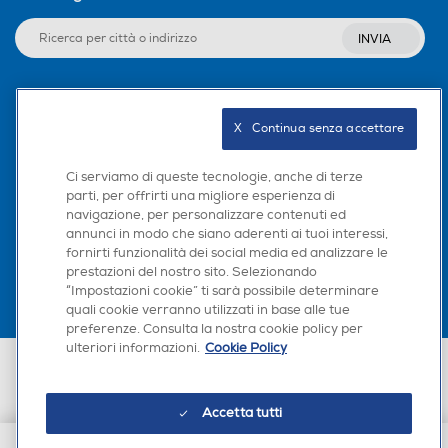
INVIA
Display
Display
Seguici sui social
X   Continua senza accettare
Touchscreen
Touchscreen
Ci serviamo di queste tecnologie, anche di terze
parti, per offrirti una migliore esperienza di
navigazione, per personalizzare contenuti ed
Scarica la nostra app
annunci in modo che siano aderenti ai tuoi interessi,
fornirti funzionalità dei social media ed analizzare le
Indicazione fasi lavaggio
Indicazione fasi lavaggio
prestazioni del nostro sito. Selezionando
“Impostazioni cookie” ti sarà possibile determinare
quali cookie verranno utilizzati in base alle tue
preferenze. Consulta la nostra cookie policy per
Indicazione tempo residuo
Indicazione tempo residuo
ulteriori informazioni.
Cookie Policy
Euronics Italia SpA. Sede legale Via Montefeltro, 6/a 20156 Milano
Partita Iva, Codice Fiscale e iscrizione CCIAA Milano Monza Brianza Lodi
n. 13337170156. Codice intermediario SDI: HHBD9AK. Vendite soggette
agli Artt. 45 e ss del Codice del Consumo in tema di Diritti dei
Accetta tutti
Consumatori.
Tasto partenza ritardata
Tasto partenza ritardata