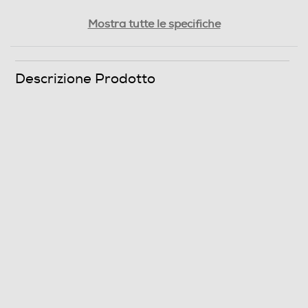
Rumorosita' lavaggio- dBA
Mostra tutte le specifiche
61
Durata programma 60° pieno carico-min
Descrizione Prodotto
200
Durata programma 60° mezzo carico-min
165
Durata programma 40° mezzo carico-min
160
Durata programma Eco 40-60 alla capacità nominale
(ore,min)
3