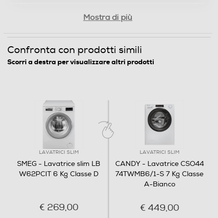
Consumi
Mostra di più
Consumo annuo di acqua-l
Confronta con prodotti simili
9900
Scorri a destra per visualizzare altri prodotti
Consumo energia 60° pieno carico-kWh
0,86
Consumo energia 60° mezzo carico-kWh
0,52
LAVATRICI SLIM
LAVATRICI SLIM
Consumo energia 40° mezzo carico-kWh
SMEG - Lavatrice slim LB
CANDY - Lavatrice CSO44
W62PCIT 6 Kg Classe D
74TWMB6/1-S 7 Kg Classe
0,48
A-Bianco
Consumo ponderato di energia per 100 cicli (kWh)
€ 269,00
€ 449,00
65