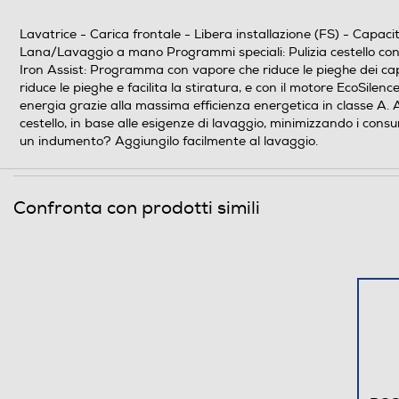
Classe centrifuga
Lavatrice - Carica frontale - Libera installazione (FS) - Capac
Classe emissione rumore centrifuga
Lana/Lavaggio a mano Programmi speciali: Pulizia cestello con 
Iron Assist: Programma con vapore che riduce le pieghe dei capi
Giri al minuto min
riduce le pieghe e facilita la stiratura, e con il motore EcoSilenc
energia grazie alla massima efficienza energetica in classe A.
cestello, in base alle esigenze di lavaggio, minimizzando i con
Consumi
un indumento? Aggiungilo facilmente al lavaggio.
Consumo acqua in litri
Confronta con prodotti simili
Consumo ponderato di energia per 100 cicli (kWh
Programmi
Numero programmi
Programma Eco
Programma lavaggio a mano