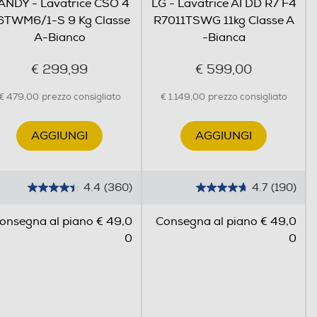
ANDY - Lavatrice CSO 4
LG - Lavatrice AI DD R7 F4
6TWM6/1-S 9 Kg Classe
R7011TSWG 11kg Classe A
A-Bianco
-Bianca
€ 299,99
€ 599,00
€ 479,00
prezzo consigliato
€ 1.149,00
prezzo consigliato
AGGIUNGI
AGGIUNGI
4.4
(360)
4.7
(190)
4
4
.
.
onsegna al piano € 49,0
Consegna al piano € 49,0
4
7
0
0
s
s
u
u
5
5
s
s
t
t