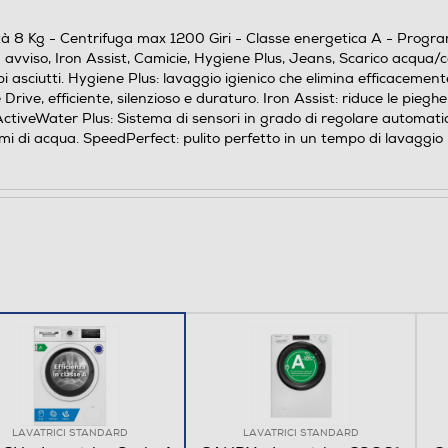
B
ità 8 Kg - Centrifuga max 1200 Giri - Classe energetica A - Program
Classe rumore centrifuga A
avviso, Iron Assist, Camicie, Hygiene Plus, Jeans, Scarico acqua/c
 asciutti. Hygiene Plus: lavaggio igienico che elimina efficacemente
400
e Drive, efficiente, silenzioso e duraturo. Iron Assist: riduce le pie
 ActiveWater Plus: Sistema di sensori in grado di regolare automati
sumi di acqua. SpeedPerfect: pulito perfetto in un tempo di lavaggio
47
)
46
15
LAVATRICI STANDARD
LAVATRICI STANDARD