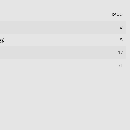
1200
8
g)
8
47
71
213
ale (ore,min)
213
A