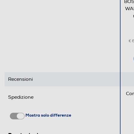
BOSC
Programma breve
WAN
Programma lana
€ 
Programmi speciali
Funzioni e Plus
Recensioni
Auto/Ecodosatore
Controllo elettronico
Con
Spedizione
Silence/Super Silence
Mostra solo differenze
Anti sbilanciamento
Funzione extra risciacquo