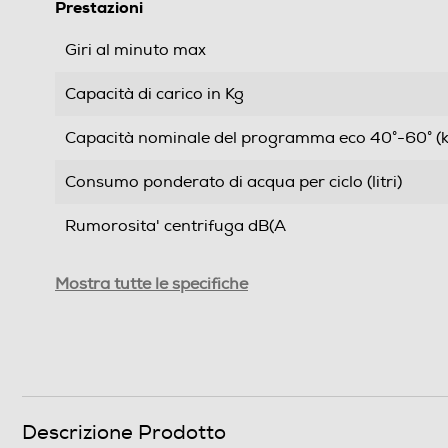
Prestazioni
Giri al minuto max
Capacità di carico in Kg
Capacità nominale del programma eco 40°-60° (k
Consumo ponderato di acqua per ciclo (litri)
Rumorosita' centrifuga dB(A
Durata programma 60° pieno carico-min
Mostra tutte le specifiche
Durata programma Eco 40-60 alla capacità nomin
Efficienze
Nuova Classe efficienza energetica
Descrizione Prodotto