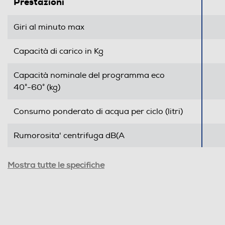
Prestazioni
Autoregolazione livello acqua
Giri al minuto max
Display
Capacità di carico in Kg
Touchscreen
Capacità nominale del programma eco
Indicazione fasi lavaggio
40°-60° (kg)
Indicazione tempo residuo
Consumo ponderato di acqua per ciclo (litri)
Tasto partenza ritardata
Rumorosita' centrifuga dB(A
Wi-Fi
Durata programma 60° pieno carico-min
Mostra tutte le specifiche
Diagnosi remota
Durata programma Eco 40-60 alla capacità
nominale (ore,min)
Controllo remoto APP
Grado umidita' residuo %