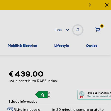
0
Ciao
Mobilità Elettrica
Lifestyle
Outlet
€ 439,00
IVA e contributo RAEE inclusi
Questa
441 €
di risparmio
Seconda classe di r
azione
Scheda informativa
aprirà
Ritiro in negozio
in 30 minuti e sempre gratuito
il