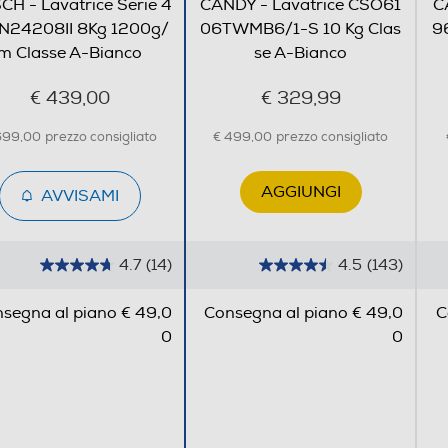
H - Lavatrice Serie 4
CANDY - Lavatrice CSO61
C
24208II 8Kg 1200g/
06TWMB6/1-S 10 Kg Clas
9
m Classe A-Bianco
se A-Bianco
€ 439,00
€ 329,99
Blouse/shirt,Delicate/silk,Jeans/denim,Mix,Pre-
699,00
prezzo consigliato
€ 499,00
prezzo consigliato
wash,Quick,Quick 15min,Quick
30min,Rinse,Spin/drain,Sport,Wool
AGGIUNGI
AVVISAMI
4.7
(14)
Senza Auto/Ecodosatore
4.5
(143)
4
4
.
.
segna al piano € 49,0
Consegna al piano € 49,0
C
7
5
0
0
s
s
u
u
5
5
s
s
t
t