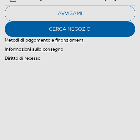
Calcolatore
AVVISAMI
di
risparmio
CERCA NEGOZIO
energetico
di
Metodi di pagamento e finanziamenti
Youreko.
Informazioni sulla consegna
Diritto di recesso