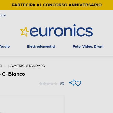
PARTECIPA AL CONCORSO ANNIVERSARIO
ine
 Audio
Elettrodomestici
Foto, Video, Droni
CI
LAVATRICI STANDARD
e C-Bianco
(0)