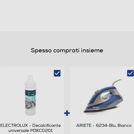
208
ale (ore,min)
208
C
Spesso comprati insieme
B
Classe rumore centrifuga D
42
)
59
ELECTROLUX - Decalcificante
ARIETE - 6234-Blu, Bianco
universale M3KCD201