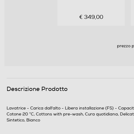
Programmi
Numero programmi
€ 349,00
Programma Eco
Programma lavaggio a mano
prezzo p
Programma breve
Programma lana
Descrizione Prodotto
Programmi speciali
Lavatrice - Carica dall'alto - Libera installazione (FS) - Capa
Cotone 20 °C, Cottons with pre-wash, Cura quotidiana, Delicat
Sintetico, Bianco
Funzioni e Plus