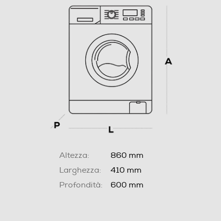
Altezza:
860 mm
Larghezza:
410 mm
Profondità:
600 mm