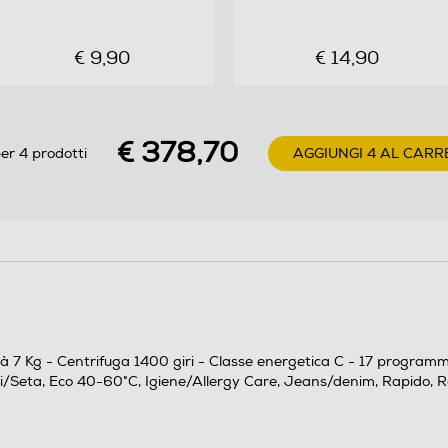
17
€ 9,90
€ 14,90
€ 378,70
er 4 prodotti
AGGIUNGI 4 AL CARR
Cotone 20 °C, Cottons with pre-wash, Cura
quotidiana, Delicati/Seta, Eco 40-60°C,
Igiene/Allergy Care, Jeans/denim, Rapido, Rapido
14min, Quick 30min, Risciacquo,
cità 7 Kg - Centrifuga 1400 giri - Classe energetica C - 17 program
Centrifuga/scarico, Sintetico, Bianco
i/Seta, Eco 40-60°C, Igiene/Allergy Care, Jeans/denim, Rapido, Ra