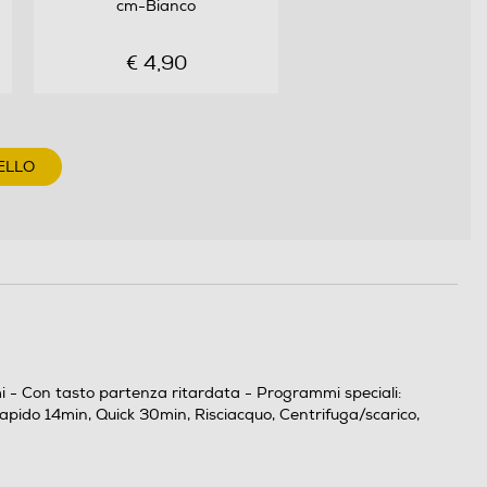
cm-Bianco
€ 4,90
ELLO
mi - Con tasto partenza ritardata - Programmi speciali:
pido 14min, Quick 30min, Risciacquo, Centrifuga/scarico,