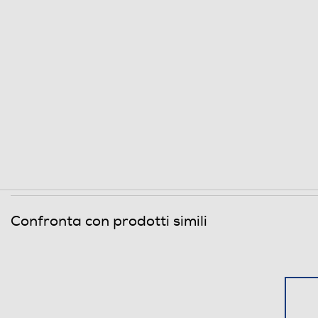
Wi-Fi
Diagnosi remota
Controllo remoto APP
Altre funzioni
Opzioni
Regolazione centrifuga
Regolazione temperatura
Confronta con prodotti simili
Sicurezza
Antischiuma
Acqua stop