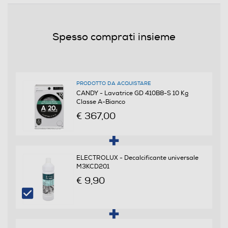
238
Durata programma Eco 40-60 alla capacità nominale
(ore,min)
Spesso comprati insieme
238
Efficienze
PRODOTTO DA ACQUISTARE
CANDY - Lavatrice GD 410B8-S 10 Kg
Nuova Classe efficienza energetica
Classe A-Bianco
€ 367,00
A
Classe centrifuga
ELECTROLUX - Decalcificante universale
B
M3KCD201
€ 9,90
Classe emissione rumore centrifuga
Classe rumore centrifuga A