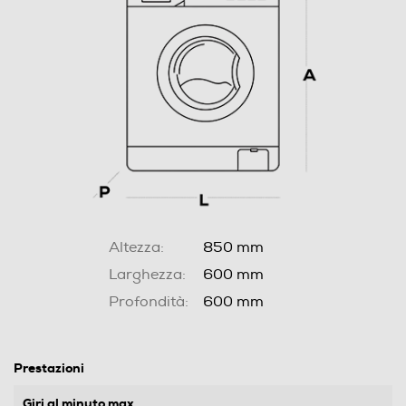
Altezza:
850 mm
Larghezza:
600 mm
Profondità:
600 mm
Prestazioni
Giri al minuto max