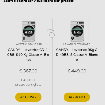
Scorri a destra per visualizzare altri prodotti
Goditi i migliori risultati di lavaggio con il minor
consumo energetico: questa Candy ProWash è
il 20% più efficiente di una lavatrice standard
Indicazione fasi lavaggio
in classe A.
Indicazione tempo residuo
LAVATRICI STANDARD
LAVATRICI STANDARD
CANDY - Lavatrice GD 41
CANDY - Lavatrice 9Kg G
0B8-S 10 Kg Classe A-Bia
D 49B8-S Classe A-Bianc
Tasto partenza ritardata
nco
o
€ 367,00
€ 449,00
Wi-Fi
Costruita per durare
€ 499,99
Grazie alla sua struttura robusta e ai materiali
prezzo consigliato
di alta qualità, Candy ProWash è testata per
durare 20 anni*. *Test di durata interno a
Diagnosi remota
AGGIUNGI
AGGIUNGI
4000 cicli