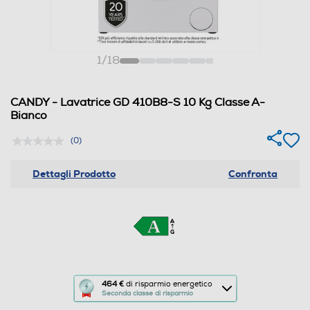
1
/
18
CANDY - Lavatrice GD 410B8-S 10 Kg Classe A-
Bianco
(0)
Dettagli Prodotto
Confronta
Questa
464 €
di risparmio energetico
Seconda classe di risparmio
azione