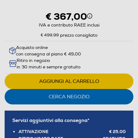
aprirà
il
€ 367,00
Calcolatore
di
IVA e contributo RAEE inclusi
risparmio
€ 499,99
prezzo consigliato
energetico
di
Acquisto online
con consegna al piano € 49,00
Youreko.
Ritiro in negozio
in 30 minuti e sempre gratuito
AGGIUNGI AL CARRELLO
CERCA NEGOZIO
Servizi aggiuntivi alla consegna*
ATTIVAZIONE
€ 25,00