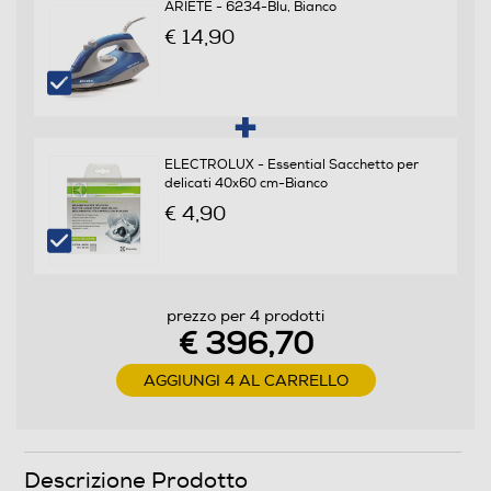
ARIETE - 6234-Blu, Bianco
Consumi
€ 14,90
Consumo acqua in litri
44
Consumo ponderato di energia per 100 cicli (kWh)
ELECTROLUX - Essential Sacchetto per
delicati 40x60 cm-Bianco
41
€ 4,90
Programmi
Numero programmi
prezzo per 4 prodotti
€ 396,70
16
AGGIUNGI 4 AL CARRELLO
Programma Eco
Programma lavaggio a mano
Descrizione Prodotto