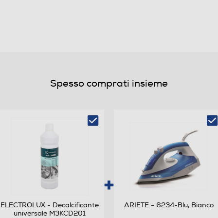
A
100
Spesso comprati insieme
10600
)
49
131
16
ELECTROLUX - Decalcificante
ARIETE - 6234-Blu, Bianco
universale M3KCD201