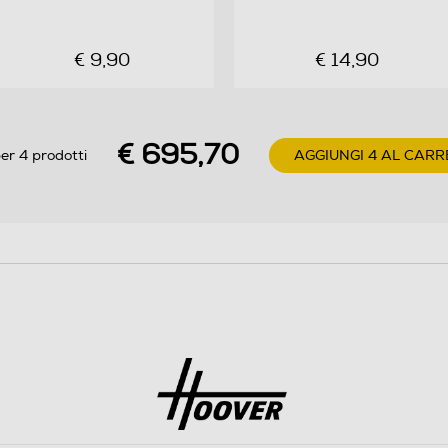
€ 9,90
€ 14,90
€ 695,70
er 4 prodotti
AGGIUNGI 4 AL CARR
Frontale
Libera
Acciaio inox