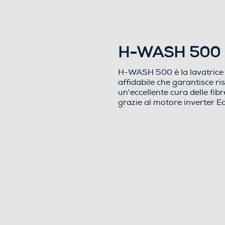
Dimensioni - Peso
Altezza-mm
H-WASH 500
Larghezza-mm
H-WASH 500 è la lavatrice
affidabile che garantisce ris
Profondità-mm
un'eccellente cura delle fi
grazie al motore inverter 
Peso-Kg
Descrizione
Descrizione marketing