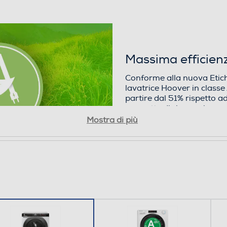
Massima efficienz
Conforme alla nuova Etich
lavatrice Hoover in classe
partire dal 51% rispetto ad
permette di risparmiare en
l'ambiente.
Mostra di più
e
 calcola la corretta