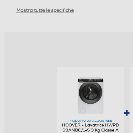
Efficienze
Mostra tutte le specifiche
Nuova Classe efficienza energetica
Giri al minuto min
Consumi
Consumo annuo di acqua-l
Consumo ponderato di energia per 100 cicli (kWh
Consumo annuo energia-kWh
Programmi
PRODOTTO DA ACQUISTARE
Numero programmi
HOOVER - Lavatrice HWPD
69AMBC/1-S 9 Kg Classe A