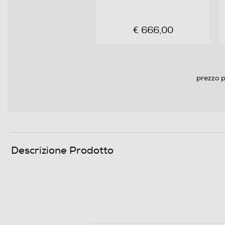
Funzioni e Plus
€ 666,00
Tasto partenza ritardata
Wi-Fi
Controllo remoto APP
prezzo p
Sicurezza
Acqua stop
Descrizione Prodotto
Dettagli strutturali
Tipo di carica
Tipo d'installazione
Materiale cestello