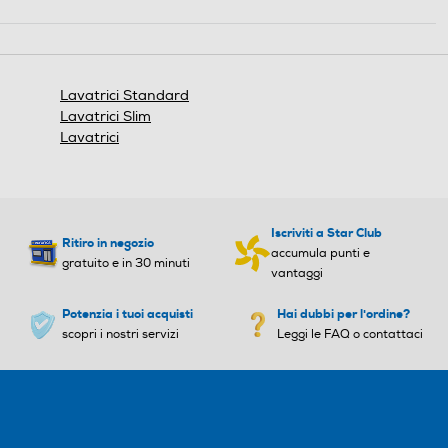
Diagnosi remota
Diagnosi remota
Igiene
Lavatrici Standard
Controllo remoto APP
Controllo remoto APP
Lavatrici Slim
Lavatrici
Altre funzioni
Altre funzioni
Iscriviti a Star Club
Smart Control (Wi-Fi) • Sm
Funzione aggiungi indumen
Ritiro in negozio
accumula punti e
art Check • Volt Control (pr
to (pausa)
gratuito e in 30 minuti
vantaggi
otezione da sbalzi di tensio
ne) Fuzzy Logic (regolazion
Potenzia i tuoi acquisti
Hai dubbi per l'ordine?
e automatica dei consumi
scopri i nostri servizi
Leggi le FAQ o contattaci
Esclusione centrifuga
Esclusione centrifuga