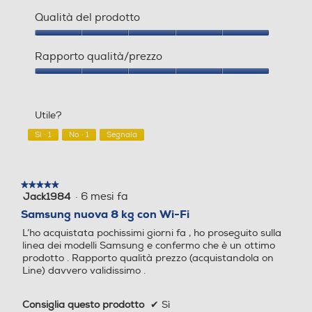
Qualità del prodotto
Funzione extra risciacquo
Funzione extra risciacquo
Qualità
del
Rapporto qualità/prezzo
prodotto,
5
Rapporto
su
qualità/prezzo,
Autoregolazione livello acq
Autoregolazione livello acq
5
5
Utile?
su
ua
ua
5
Sì ·
1
No ·
1
Segnala
Display
Display
★★★★★
★★★★★
·
6 mesi fa
Jack1984
5
su
Samsung nuova 8 kg con Wi-Fi
5
L’ho acquistata pochissimi giorni fa , ho proseguito sulla
stelle.
Touchscreen
Touchscreen
linea dei modelli Samsung e confermo che è un ottimo
prodotto . Rapporto qualità prezzo (acquistandola on
Line) davvero validissimo .
Consiglia questo prodotto
✔
Sì
Indicazione fasi lavaggio
Indicazione fasi lavaggio