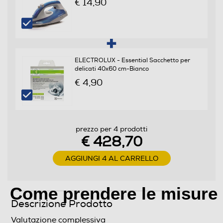
€ 14,90
B
Classe emissione rumore centrifuga
Classe rumore centrifuga B
ELECTROLUX - Essential Sacchetto per
Giri al minuto min
delicati 40x60 cm-Bianco
€ 4,90
400
Consumi
prezzo per 4 prodotti
Consumo ponderato di energia per 100 cicli (kWh)
€ 428,70
47,3
AGGIUNGI 4 AL CARRELLO
Programmi
Come prendere le misure
Programma stiro facile
Descrizione Prodotto