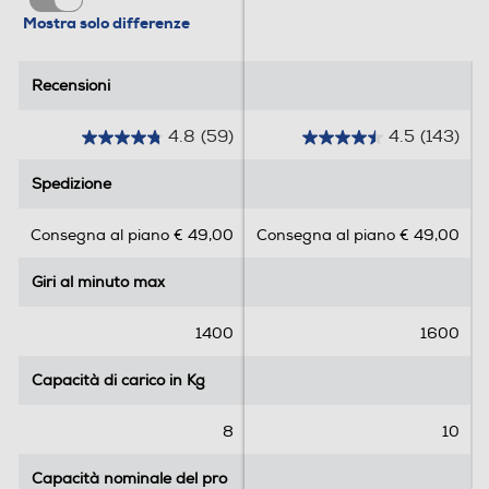
Mostra solo differenze
Indicazione tempo residuo
Recensioni
Recensioni
4.8
(59)
4.5
(143)
4
4
Tasto partenza ritardata
.
.
Spedizione
Spedizione
8
5
s
s
Consegna al piano € 49,00
Consegna al piano € 49,00
u
u
Auto-riconoscimento carico
5
5
Giri al minuto max
Giri al minuto max
s
s
t
t
e
e
1400
1600
Wi-Fi
l
l
l
l
Capacità di carico in Kg
Capacità di carico in Kg
e
e
.
.
8
10
Diagnosi remota
5
1
9
4
Capacità nominale del pro
Capacità nominale del pro