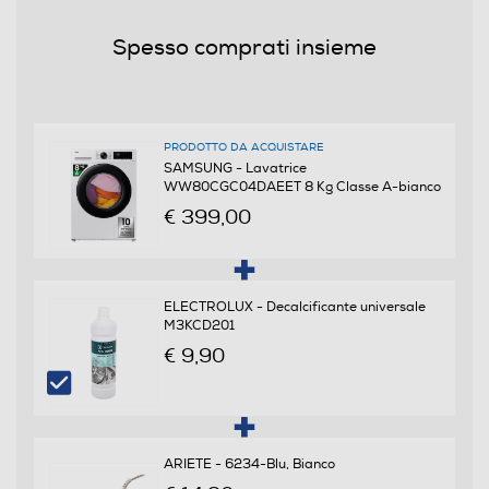
Durata programma 60° mezzo carico-min
Spesso comprati insieme
168
Durata programma 40° mezzo carico-min
136
PRODOTTO DA ACQUISTARE
SAMSUNG - Lavatrice
WW80CGC04DAEET 8 Kg Classe A-bianco
Durata programma Eco 40-60 alla capacità nominale
(ore,min)
€ 399,00
3,38
ELECTROLUX - Decalcificante universale
Efficienze
M3KCD201
€ 9,90
Nuova Classe efficienza energetica
A
Classe centrifuga
ARIETE - 6234-Blu, Bianco