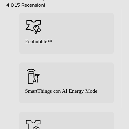
Valutazione complessiva
4.8
15 Recensioni
Numero programmi
16
Programma Eco
Ecobubble™
Programma lavaggio a mano
Programma breve
SmartThings con AI Energy Mode
Programma lana