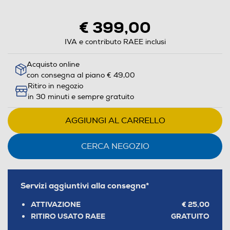
aprirà
il
€ 399,00
Calcolatore
di
IVA e contributo RAEE inclusi
risparmio
Acquisto online
energetico
con consegna al piano € 49,00
di
Ritiro in negozio
Youreko.
in 30 minuti e sempre gratuito
AGGIUNGI AL CARRELLO
CERCA NEGOZIO
Servizi aggiuntivi alla consegna*
ATTIVAZIONE
€ 25,00
RITIRO USATO RAEE
GRATUITO