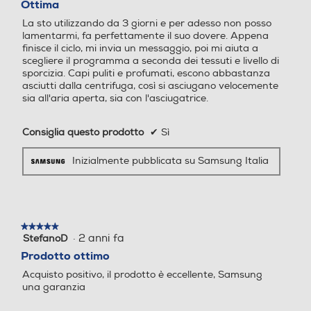
Ottima
Clicca qui
5
La sto utilizzando da 3 giorni e per adesso non posso
stelle.
lamentarmi, fa perfettamente il suo dovere. Appena
Programma breve
Programma breve
finisce il ciclo, mi invia un messaggio, poi mi aiuta a
scegliere il programma a seconda dei tessuti e livello di
sporcizia. Capi puliti e profumati, escono abbastanza
asciutti dalla centrifuga, così si asciugano velocemente
sia all'aria aperta, sia con l'asciugatrice.
Programma lana
Programma lana
Consiglia questo prodotto
✔
Sì
Inizialmente pubblicata su Samsung Italia
Programmi speciali
Programmi speciali
Eco 40-60°C • Vapore Igie
Cotton,Daily care,Delicate/
nizzante • Rapido 15’ • Bian
silk,Eco,Hand/wool,Hygiene
★★★★★
★★★★★
cheria da letto • Cotone • C
/anti-allergy,Mix,Quick 14mi
·
2 anni fa
StefanoD
5
olorati • Delicati • Scarico/C
n,Quick 30min,Rinse,Smart
su
Prodotto ottimo
entrifuga • Intenso a fredd
AI,Spin/drain,Steam,Synth
5
Acquisto positivo, il prodotto è eccellente, Samsung
stelle.
o • Misti • Risciacquo+Centri
etics
una garanzia
fuga • Sintetici • Lana • Eco
Pulizia Cestello • Smacchia