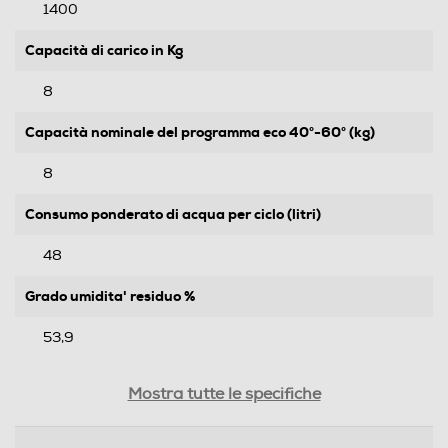
1400
Capacità di carico in Kg
8
Capacità nominale del programma eco 40°-60° (kg)
8
Consumo ponderato di acqua per ciclo (litri)
48
Grado umidita' residuo %
53,9
Durata programma 60° pieno carico-min
Mostra tutte le specifiche
218