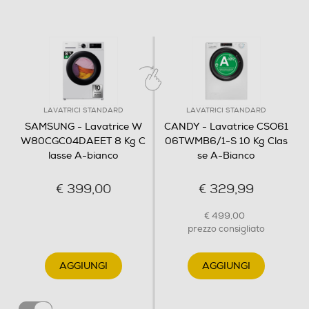
tramite la piattaforma informatica gestita da
Anti sbilanciamento
PagoPa. Potrai usare il voucher, presso un
rivenditore tra quelli aderenti all'iniziativa Bonus
Elettrodomestici, per acquistare anche gli
Funzione extra risciacquo
elettrodomestici Samsung contraddistinti dal bollino
MADE in EU. Per maggiori dettagli visita il sito
LAVATRICI STANDARD
LAVATRICI STANDARD
del Ministero dell'economia e delle Finanze.
SAMSUNG - Lavatrice W
CANDY - Lavatrice CSO61
Autoregolazione livello acqua
W80CGC04DAEET 8 Kg C
06TWMB6/1-S 10 Kg Clas
lasse A-bianco
se A-Bianco
Display
€ 399,00
€ 329,99
€ 499,00
prezzo consigliato
Touchscreen
AGGIUNGI
AGGIUNGI
Indicazione fasi lavaggio