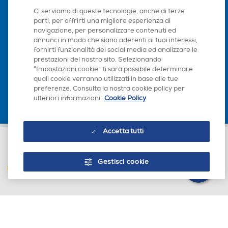
pollini e funghi.
Tipo di carica
Tipo di carica
Seguici sui social
Ci serviamo di queste tecnologie, anche di terze
parti, per offrirti una migliore esperienza di
Frontale
Frontale
navigazione, per personalizzare contenuti ed
annunci in modo che siano aderenti ai tuoi interessi,
fornirti funzionalità dei social media ed analizzare le
Tipo d'installazione
Tipo d'installazione
prestazioni del nostro sito. Selezionando
Scarica la nostra app
“Impostazioni cookie” ti sarà possibile determinare
Libera
Libera
quali cookie verranno utilizzati in base alle tue
preferenze. Consulta la nostra cookie policy per
Maxi oblo
Maxi oblo
ulteriori informazioni.
Cookie Policy
Accetta tutti
Euronics Italia SpA. Sede legale Via Montefeltro, 6/a 20156 Milano
Materiale cestello
Materiale cestello
Partita Iva, Codice Fiscale e iscrizione CCIAA Milano Monza Brianza Lodi
€ 399,00
n. 13337170156. Codice intermediario SDI: HHBD9AK. Vendite soggette
Gestisci cookie
agli Artt. 45 e ss del Codice del Consumo in tema di Diritti dei
DIAMOND
Stainless steel
AGGIUNGI AL CARRELLO
Consumatori.
Integrazione
Integrazione
Non integrata
Non integrata