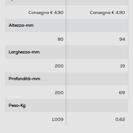
0
0
s
s
Consegna € 4,90
Consegna € 4,90
u
u
5
5
Altezza-mm
Altezza-mm
s
s
t
t
e
e
80
94
l
l
l
l
Larghezza-mm
Larghezza-mm
e
e
.
.
200
19
Profondità-mm
Profondità-mm
200
69
Peso-Kg
Peso-Kg
1,009
0,62