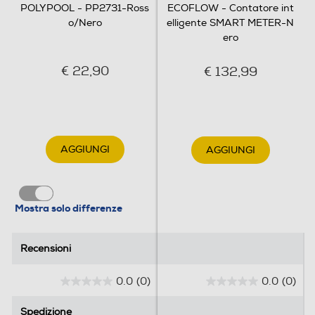
POLYPOOL - PP2731-Ross
ECOFLOW - Contatore int
o/Nero
elligente SMART METER-N
ero
€ 22,90
€ 132,99
AGGIUNGI
AGGIUNGI
Mostra solo differenze
Recensioni
Recensioni
0.0
(0)
0.0
(0)
0
0
.
.
Spedizione
Spedizione