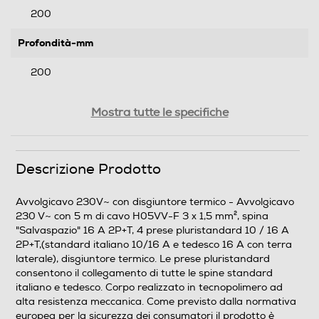
200
Profondità-mm
200
Peso-Kg
Mostra tutte le specifiche
1,009
Descrizione Prodotto
Informazioni sulla sicurezza del prodotto
Clicca qui
Avvolgicavo 230V~ con disgiuntore termico - Avvolgicavo
230 V~ con 5 m di cavo H05VV-F 3 x 1,5 mm², spina
"Salvaspazio" 16 A 2P+T, 4 prese pluristandard 10 / 16 A
2P+T,(standard italiano 10/16 A e tedesco 16 A con terra
laterale), disgiuntore termico. Le prese pluristandard
consentono il collegamento di tutte le spine standard
italiano e tedesco. Corpo realizzato in tecnopolimero ad
alta resistenza meccanica. Come previsto dalla normativa
europea per la sicurezza dei consumatori il prodotto è