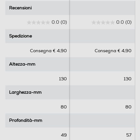
Recensioni
Recensioni
0.0
(0)
0.0
(0)
0
0
.
.
Spedizione
Spedizione
0
0
s
s
Consegna € 4,90
Consegna € 4,90
u
u
5
5
Altezza-mm
Altezza-mm
s
s
t
t
e
e
130
130
l
l
l
l
Larghezza-mm
Larghezza-mm
e
e
.
.
80
80
Profondità-mm
Profondità-mm
49
57