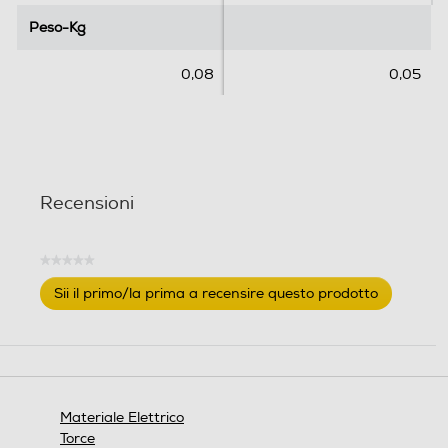
Peso-Kg
Peso-Kg
0,08
0,05
Recensioni
★★★★★
Nessuna
Sii il primo/la prima a recensire questo prodotto
valutazione
.
Questa
azione
aprirà
una
finestra
Materiale Elettrico
modale.
Torce