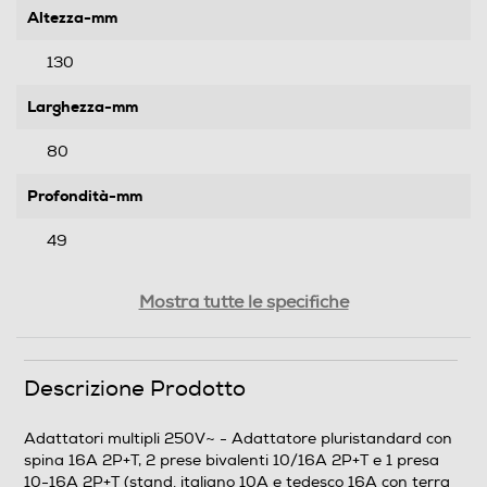
Altezza-mm
130
Larghezza-mm
80
Profondità-mm
49
Peso-Kg
Mostra tutte le specifiche
0,08
Descrizione Prodotto
Informazioni sulla sicurezza del prodotto
Clicca qui
Adattatori multipli 250V~ - Adattatore pluristandard con
spina 16A 2P+T, 2 prese bivalenti 10/16A 2P+T e 1 presa
10-16A 2P+T (stand. italiano 10A e tedesco 16A con terra