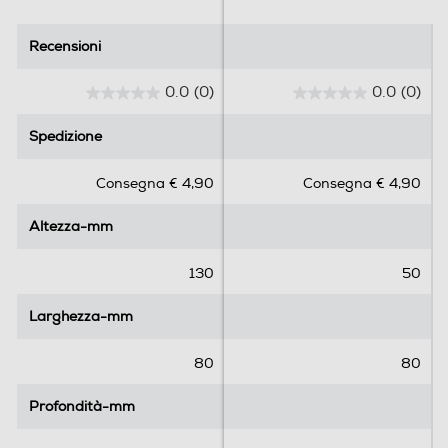
Recensioni
Recensioni
0.0
(0)
0.0
(0)
0
0
.
.
Spedizione
Spedizione
0
0
s
s
Consegna € 4,90
Consegna € 4,90
u
u
5
5
Altezza-mm
Altezza-mm
s
s
t
t
e
e
130
50
l
l
l
l
Larghezza-mm
Larghezza-mm
e
e
.
.
80
80
Profondità-mm
Profondità-mm