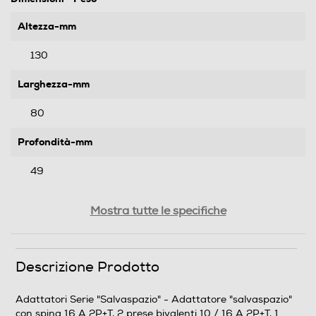
Altezza-mm
130
Larghezza-mm
80
Profondità-mm
49
Peso-Kg
Mostra tutte le specifiche
0,08
Descrizione Prodotto
Informazioni sulla sicurezza del prodotto
Clicca qui
Adattatori Serie "Salvaspazio" - Adattatore "salvaspazio"
con spina 16 A 2P+T, 2 prese bivalenti 10 / 16 A 2P+T, 1