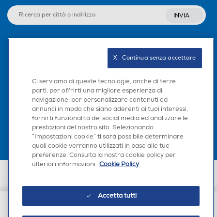
INVIA
Seguici sui social
X   Continua senza accettare
Ci serviamo di queste tecnologie, anche di terze
parti, per offrirti una migliore esperienza di
navigazione, per personalizzare contenuti ed
Scarica la nostra app
annunci in modo che siano aderenti ai tuoi interessi,
fornirti funzionalità dei social media ed analizzare le
prestazioni del nostro sito. Selezionando
“Impostazioni cookie” ti sarà possibile determinare
quali cookie verranno utilizzati in base alle tue
preferenze. Consulta la nostra cookie policy per
ulteriori informazioni.
Cookie Policy
Euronics Italia SpA. Sede legale Via Montefeltro, 6/a 20156 Milano
Partita Iva, Codice Fiscale e iscrizione CCIAA Milano Monza Brianza Lodi
n. 13337170156. Codice intermediario SDI: HHBD9AK. Vendite soggette
Accetta tutti
agli Artt. 45 e ss del Codice del Consumo in tema di Diritti dei
Consumatori.
€ 4,90