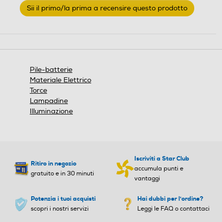
Sii il primo/la prima a recensire questo prodotto
valutazione
.
Questa
azione
aprirà
una
finestra
Pile-batterie
modale.
Materiale Elettrico
Torce
Lampadine
Illuminazione
Iscriviti a Star Club
Ritiro in negozio
accumula punti e
gratuito e in 30 minuti
vantaggi
Potenzia i tuoi acquisti
Hai dubbi per l'ordine?
scopri i nostri servizi
Leggi le FAQ o contattaci