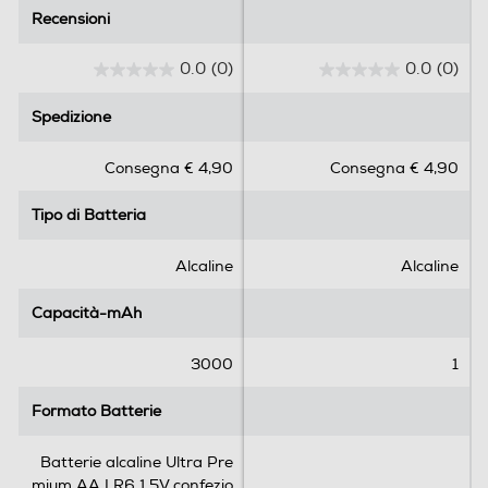
Recensioni
Recensioni
0.0
(0)
0.0
(0)
0
0
.
.
Spedizione
Spedizione
0
0
s
s
Consegna € 4,90
Consegna € 4,90
u
u
5
5
Tipo di Batteria
Tipo di Batteria
s
s
t
t
e
e
Alcaline
Alcaline
l
l
l
l
Capacità-mAh
Capacità-mAh
e
e
.
.
3000
1
Formato Batterie
Formato Batterie
Batterie alcaline Ultra Pre
mium AA LR6 1.5V confezio