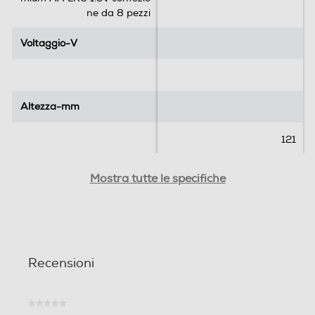
ne da 8 pezzi
Voltaggio-V
Voltaggio-V
Altezza-mm
Altezza-mm
121
Larghezza-mm
Larghezza-mm
Mostra tutte le specifiche
9
Profondità-mm
Profondità-mm
Recensioni
86
★★★★★
Nessuna