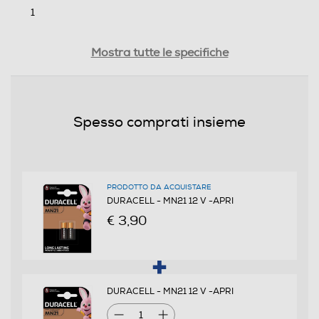
1
Dimensioni - Peso
Mostra tutte le specifiche
Altezza-mm
120
Spesso comprati insieme
Larghezza-mm
11
PRODOTTO DA ACQUISTARE
Profondità-mm
DURACELL - MN21 12 V -APRI
€ 3,90
84
Informazioni sulla sicurezza del prodotto
DURACELL - MN21 12 V -APRI
Clicca qui
1