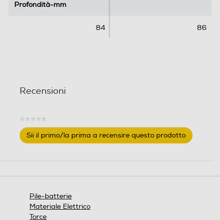
Profondità-mm
Profondità-mm
84
86
Recensioni
★★★★★
Nessuna
Sii il primo/la prima a recensire questo prodotto
valutazione
.
Questa
azione
aprirà
una
finestra
Pile-batterie
modale.
Materiale Elettrico
Torce