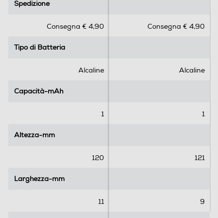
Spedizione
Spedizione
0
0
s
s
Consegna € 4,90
Consegna € 4,90
u
u
5
5
Tipo di Batteria
Tipo di Batteria
s
s
t
t
e
e
Alcaline
Alcaline
l
l
l
l
Capacità-mAh
Capacità-mAh
e
e
.
.
1
1
Altezza-mm
Altezza-mm
120
121
Larghezza-mm
Larghezza-mm
11
9