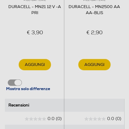
PILE-BATTERIE
PILE-BATTERIE
DURACELL - MN21 12 V -A
DURACELL - MN2500 AA
PRI
AA-BLIS
€ 3,90
€ 2,90
AGGIUNGI
AGGIUNGI
Mostra solo differenze
Recensioni
Recensioni
0.0
(0)
0.0
(0)
0
0
.
.