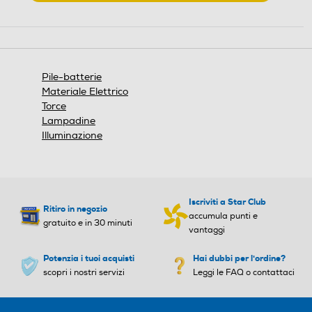
.
Questa
azione
aprirà
una
finestra
Pile-batterie
modale.
Materiale Elettrico
Torce
Lampadine
Illuminazione
Iscriviti a Star Club
Ritiro in negozio
accumula punti e
gratuito e in 30 minuti
vantaggi
Potenzia i tuoi acquisti
Hai dubbi per l'ordine?
scopri i nostri servizi
Leggi le FAQ o contattaci