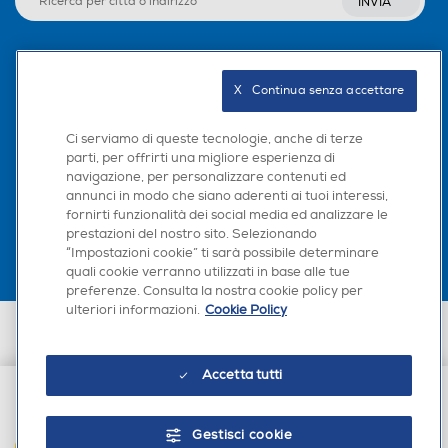
INVIA
Seguici sui social
X   Continua senza accettare
Ci serviamo di queste tecnologie, anche di terze
parti, per offrirti una migliore esperienza di
navigazione, per personalizzare contenuti ed
Scarica la nostra app
annunci in modo che siano aderenti ai tuoi interessi,
fornirti funzionalità dei social media ed analizzare le
prestazioni del nostro sito. Selezionando
“Impostazioni cookie” ti sarà possibile determinare
quali cookie verranno utilizzati in base alle tue
preferenze. Consulta la nostra cookie policy per
ulteriori informazioni.
Cookie Policy
Euronics Italia SpA. Sede legale Via Montefeltro, 6/a 20156 Milano
Partita Iva, Codice Fiscale e iscrizione CCIAA Milano Monza Brianza Lodi
n. 13337170156. Codice intermediario SDI: HHBD9AK. Vendite soggette
Accetta tutti
agli Artt. 45 e ss del Codice del Consumo in tema di Diritti dei
Consumatori.
€ 5,90
Gestisci cookie
AGGIUNGI AL CARRELLO