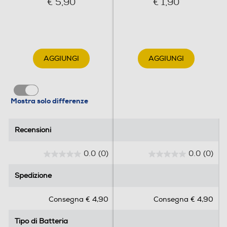
€ 5,90
€ 1,90
AGGIUNGI
AGGIUNGI
Mostra solo differenze
Recensioni
Recensioni
0.0
(0)
0.0
(0)
0
0
.
.
Spedizione
Spedizione
0
0
s
s
Consegna € 4,90
Consegna € 4,90
u
u
5
5
Tipo di Batteria
Tipo di Batteria
s
s