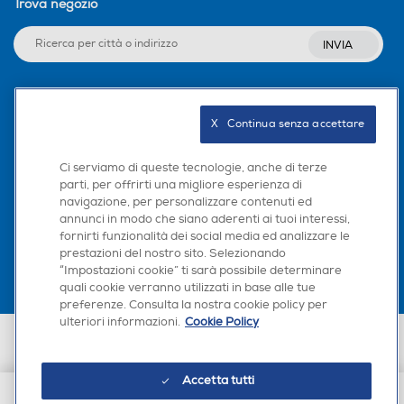
Trova negozio
INVIA
Seguici sui social
X   Continua senza accettare
Ci serviamo di queste tecnologie, anche di terze
parti, per offrirti una migliore esperienza di
navigazione, per personalizzare contenuti ed
Scarica la nostra app
annunci in modo che siano aderenti ai tuoi interessi,
fornirti funzionalità dei social media ed analizzare le
prestazioni del nostro sito. Selezionando
“Impostazioni cookie” ti sarà possibile determinare
quali cookie verranno utilizzati in base alle tue
preferenze. Consulta la nostra cookie policy per
ulteriori informazioni.
Cookie Policy
Euronics Italia SpA. Sede legale Via Montefeltro, 6/a 20156 Milano
Partita Iva, Codice Fiscale e iscrizione CCIAA Milano Monza Brianza Lodi
n. 13337170156. Codice intermediario SDI: HHBD9AK. Vendite soggette
Accetta tutti
agli Artt. 45 e ss del Codice del Consumo in tema di Diritti dei
Consumatori.