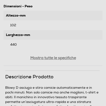
Dimensioni - Peso
Altezza-mm
102
Larghezza-mm
440
Profondità-mm
Mostra tutte le specifiche
165
Peso-Kg
Descrizione Prodotto
3
Blowy D asciuga e stira camicie automaticamente e in
pochi minuti. Non solo camicie ma anche maglioni, t-shirt e
Informazioni sulla sicurezza del prodotto
abiti. Il manichino in innovativo tessuto traspirante
permette un’asciugatura ultra-rapida e una stiratura
Clicca qui