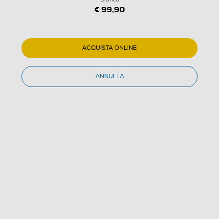
€ 99,90
ACQUISTA ONLINE
ANNULLA
1
/
3
ARDES - ASCIUGA/STIRA CAMICIE ARMST02D-
Bianco
1.0
(1)
Dettagli Prodotto
Confronta