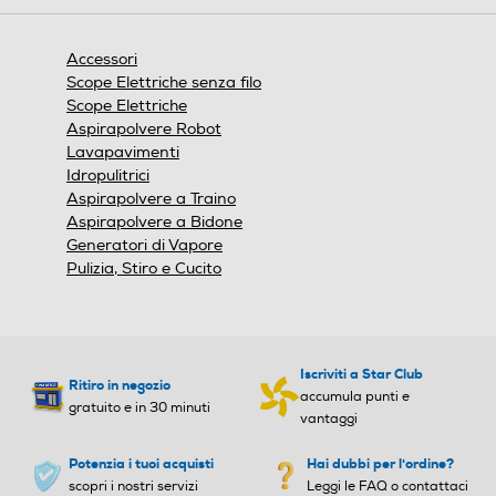
modale.
Accessori
Scope Elettriche senza filo
Scope Elettriche
Aspirapolvere Robot
Lavapavimenti
Idropulitrici
Aspirapolvere a Traino
Aspirapolvere a Bidone
Generatori di Vapore
Pulizia, Stiro e Cucito
Iscriviti a Star Club
Ritiro in negozio
accumula punti e
gratuito e in 30 minuti
vantaggi
Potenzia i tuoi acquisti
Hai dubbi per l'ordine?
scopri i nostri servizi
Leggi le FAQ o contattaci