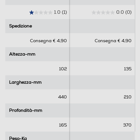
1.0
(1)
0.0
(0)
1
0
.
.
Spedizione
Spedizione
0
0
s
s
Consegna € 4,90
Consegna € 4,90
u
u
5
5
Altezza-mm
Altezza-mm
s
s
t
t
e
e
102
135
l
l
l
l
Larghezza-mm
Larghezza-mm
e
e
.
.
440
210
1
r
Profondità-mm
Profondità-mm
e
c
165
370
e
n
Peso-Kg
Peso-Kg