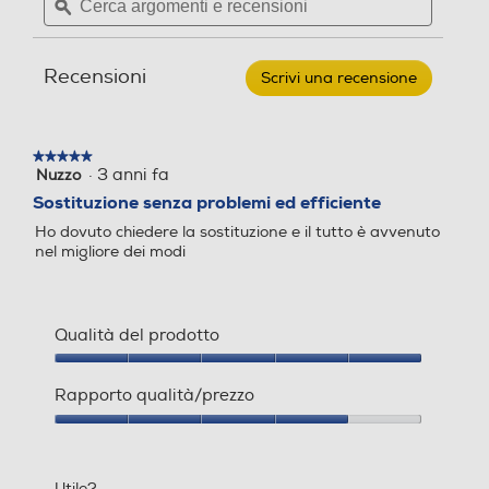
argomenti
ϙ
argoment
per
e
e
ARDES
-
recensioni
recensio
RACCHETTORCIA
Recensioni
Scrivi una recensione
.
Questa
azione
aprirà
★★★★★
★★★★★
una
·
3 anni fa
Nuzzo
5
finestra
su
Sostituzione senza problemi ed efficiente
modale.
5
Ho dovuto chiedere la sostituzione e il tutto è avvenuto
stelle.
nel migliore dei modi
Qualità del prodotto
Qualità
del
Rapporto qualità/prezzo
prodotto,
5
Rapporto
su
qualità/prezzo,
5
4
Utile?