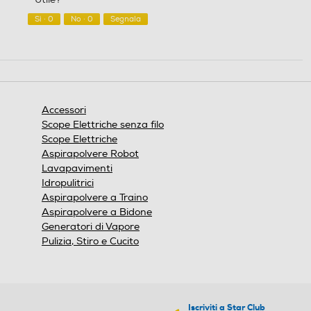
su
5
Sì ·
0
No ·
0
Segnala
Accessori
Scope Elettriche senza filo
Scope Elettriche
Aspirapolvere Robot
Lavapavimenti
Idropulitrici
Aspirapolvere a Traino
Aspirapolvere a Bidone
Generatori di Vapore
Pulizia, Stiro e Cucito
Iscriviti a Star Club