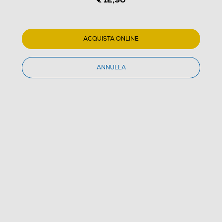
ACQUISTA ONLINE
1
/
2
ANNULLA
ARDES - RACCHETTORCIA
5.0
(1)
Dettagli Prodotto
Confronta
€ 12,90
IVA e contributo RAEE inclusi
Ultimi 3 pezzi disponibili
Acquisto online
con consegna € 4,90