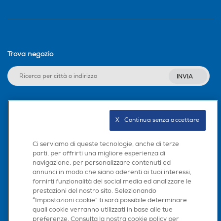
Trova negozio
INVIA
Seguici sui social
X   Continua senza accettare
Ci serviamo di queste tecnologie, anche di terze
parti, per offrirti una migliore esperienza di
navigazione, per personalizzare contenuti ed
Scarica la nostra app
annunci in modo che siano aderenti ai tuoi interessi,
fornirti funzionalità dei social media ed analizzare le
prestazioni del nostro sito. Selezionando
“Impostazioni cookie” ti sarà possibile determinare
quali cookie verranno utilizzati in base alle tue
preferenze. Consulta la nostra cookie policy per