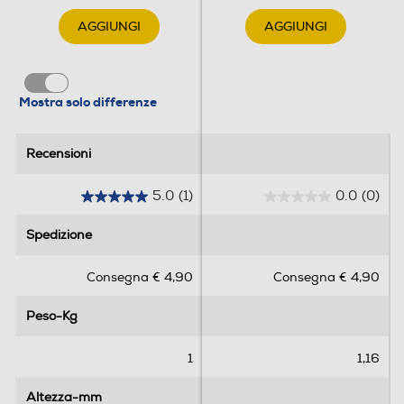
AGGIUNGI
AGGIUNGI
Mostra solo differenze
Recensioni
Recensioni
5.0
(1)
0.0
(0)
5
0
.
.
Spedizione
Spedizione
0
0
s
s
Consegna € 4,90
Consegna € 4,90
u
u
5
5
Peso-Kg
Peso-Kg
s
s
t
t
e
e
1
1,16
l
l
l
l
Altezza-mm
Altezza-mm