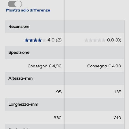
Mostra solo differenze
Recensioni
Recensioni
4.0
(2)
0.0
(0)
4
0
.
.
Spedizione
Spedizione
0
0
s
s
Consegna € 4,90
Consegna € 4,90
u
u
5
5
Altezza-mm
Altezza-mm
s
s
t
t
e
e
95
135
l
l
l
l
Larghezza-mm
Larghezza-mm
e
e
.
.
330
210
2
r