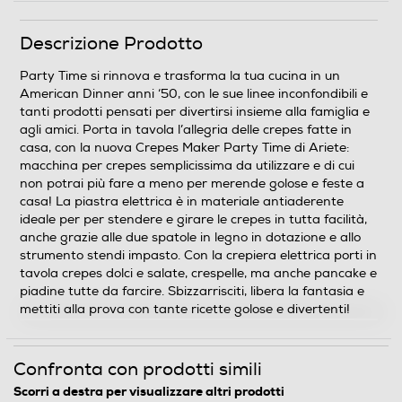
Peso-Kg
Descrizione Prodotto
1,39
Party Time si rinnova e trasforma la tua cucina in un
American Dinner anni ‘50, con le sue linee inconfondibili e
tanti prodotti pensati per divertirsi insieme alla famiglia e
Informazioni sulla sicurezza del prodotto
agli amici. Porta in tavola l’allegria delle crepes fatte in
casa, con la nuova Crepes Maker Party Time di Ariete:
Clicca qui
macchina per crepes semplicissima da utilizzare e di cui
non potrai più fare a meno per merende golose e feste a
casa! La piastra elettrica è in materiale antiaderente
ideale per per stendere e girare le crepes in tutta facilità,
anche grazie alle due spatole in legno in dotazione e allo
strumento stendi impasto. Con la crepiera elettrica porti in
tavola crepes dolci e salate, crespelle, ma anche pancake e
piadine tutte da farcire. Sbizzarrisciti, libera la fantasia e
mettiti alla prova con tante ricette golose e divertenti!
Confronta con prodotti simili
Scorri a destra per visualizzare altri prodotti