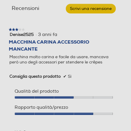
recensioni
recensio
Time
Recensioni
Macchina
Scrivi una recensione
.
per
Questa
crepes-
azione
celeste
aprirà
★★★★★
★★★★★
una
·
3 anni fa
Denise2525
3
finestra
su
MACCHINA CARINA ACCESSORIO
modale.
5
MANCANTE
stelle.
Macchina molto carina e facile da usare, mancava
però uno degli accessori per stendere le crêpes
Consiglia questo prodotto
✔
Sì
Qualità del prodotto
Qualità
del
Rapporto qualità/prezzo
prodotto,
3
Rapporto
su
qualità/prezzo,
5
4