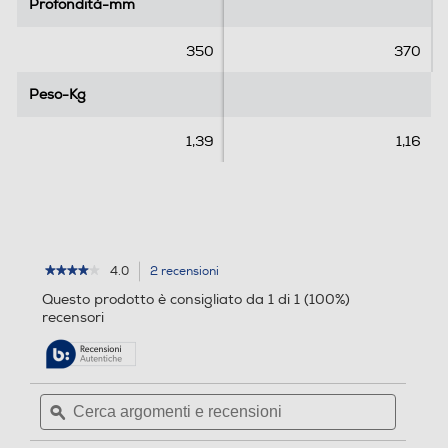
Profondità-mm
Profondità-mm
e
c
350
370
e
n
Peso-Kg
Peso-Kg
s
i
1,39
1,16
o
n
i
4.0
2 recensioni
L'azione
★★★★★
★★★★★
4
porterà
Questo prodotto è consigliato da 1 di 1 (100%)
su
alla
recensori
5
pagina
stelle.
delle
Leggi
recensioni.
recensioni
per
Cerca
Cerca
ARIETE
argomenti
ϙ
argoment
-
0202
e
e
Party