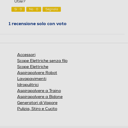
Utile?
su
5
Sì ·
0
No ·
0
Segnala
1 recensione solo con voto
Accessori
Scope Elettriche senza filo
Scope Elettriche
Aspirapolvere Robot
Lavapavimenti
Idropulitrici
Aspirapolvere a Traino
Aspirapolvere a Bidone
Generatori di Vapore
Pulizia, Stiro e Cucito