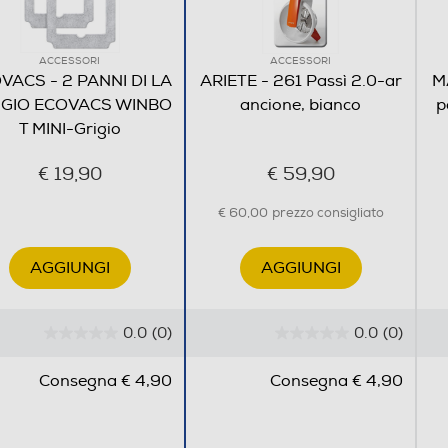
ACCESSORI
ACCESSORI
VACS - 2 PANNI DI LA
ARIETE - 261 Passì 2.0-ar
M
GIO ECOVACS WINBO
ancione, bianco
p
T MINI-Grigio
€ 19,90
€ 59,90
€ 60,00
prezzo consigliato
AGGIUNGI
AGGIUNGI
0.0
(0)
0.0
(0)
0
0
.
.
Consegna € 4,90
Consegna € 4,90
0
0
s
s
u
u