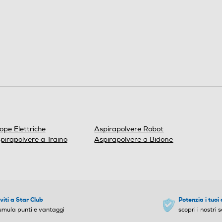
ope Elettriche
Aspirapolvere Robot
pirapolvere a Traino
Aspirapolvere a Bidone
iviti a Star Club
Potenzia i tuoi 
umula punti e vantaggi
scopri i nostri s