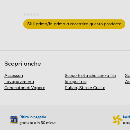
★★★★★
Nessuna
Sii il primo/la prima a recensire questo prodotto
valutazione
.
Questa
azione
aprirà
una
finestra
Scopri anche
modale.
Accessori
Scope Elettriche senza filo
Sc
Lavapavimenti
Idropulitrici
As
Generatori di Vapore
Pulizia, Stiro e Cucito
Ritiro in negozio
Iscr
gratuito e in 30 minuti
acc