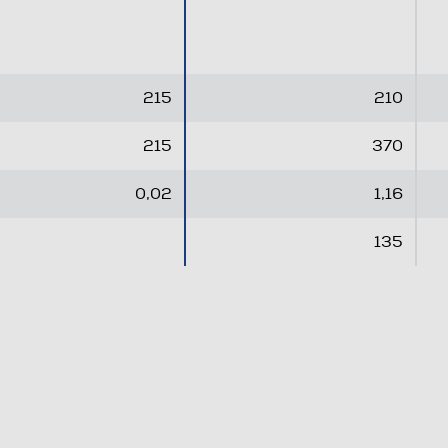
5
5
s
s
t
t
e
e
215
210
l
l
l
l
215
370
e
e
.
.
0,02
1,16
135