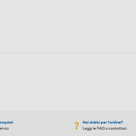
n
i
acquisti
Hai dubbi per l'ordine?
ervizi
Leggi le FAQ o contattaci