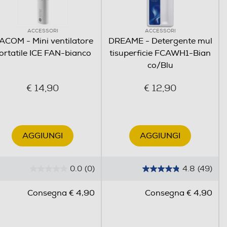
ACCESSORI
ACCESSORI
ACOM - Mini ventilatore
DREAME - Detergente mul
ortatile ICE FAN-bianco
tisuperficie FCAWH1-Bian
co/Blu
€ 14,90
€ 12,90
AGGIUNGI
AGGIUNGI
0.0
(0)
4.8
(49)
0
4
.
.
Consegna € 4,90
Consegna € 4,90
0
8
s
s
u
u