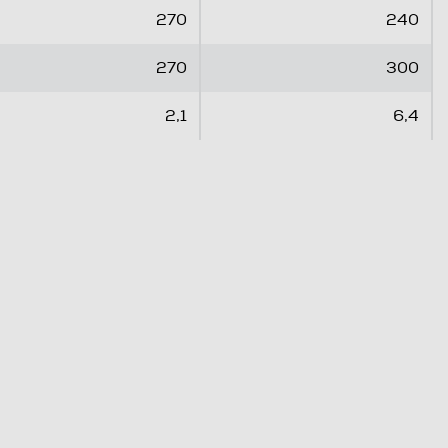
l
l
270
240
e
e
.
.
270
300
2,1
6,4