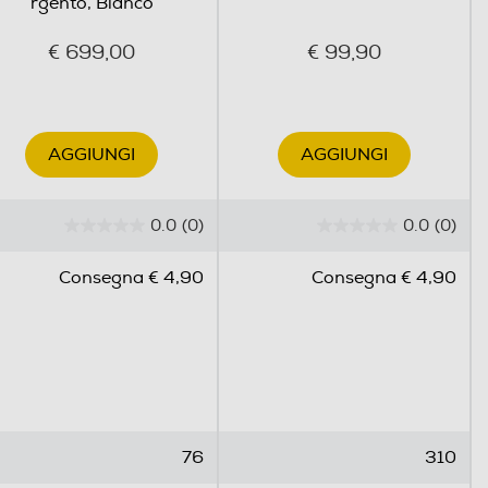
rgento, Bianco
€ 699,00
€ 99,90
AGGIUNGI
AGGIUNGI
0.0
(0)
0.0
(0)
0
0
.
.
Consegna € 4,90
Consegna € 4,90
0
0
s
s
u
u
5
5
s
s
t
t
e
e
76
310
l
l