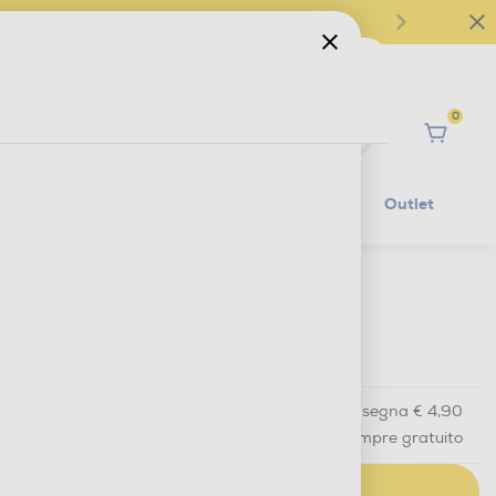
0
Ciao
Mobilità Elettrica
Lifestyle
Outlet
€ 5,90
IVA e contributo RAEE inclusi
Acquisto online
con consegna € 4,90
Ritiro in negozio
in 30 minuti e sempre gratuito
AGGIUNGI AL CARRELLO