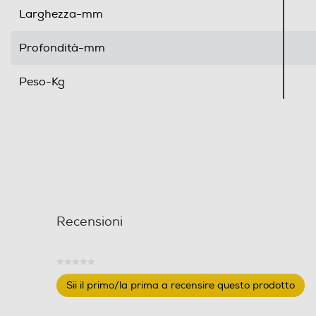
Larghezza-mm
Profondità-mm
Peso-Kg
Recensioni
★★★★★
Nessuna
Sii il primo/la prima a recensire questo prodotto
valutazione
.
Questa