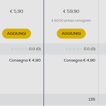
€ 5,90
€ 59,90
€ 60,00
prezzo consigliato
AGGIUNGI
AGGIUNGI
0.0
(0)
0.0
(0)
0
0
.
.
Consegna € 4,90
Consegna € 4,90
0
0
s
s
u
u
5
5
s
s
t
t
e
e
135
l
l