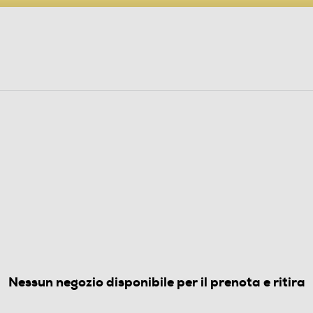
PARTECIPA AL CONCORSO ANNIVERSARIO
ine
 Audio
Elettrodomestici
Foto, Video, Droni
(0)
Nessun negozio disponibile per il prenota e ritira