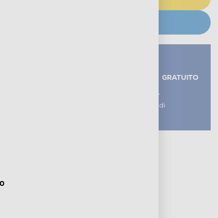
CERCA NEGOZIO
Servizi aggiuntivi alla consegna*
RITIRO USATO RAEE
GRATUITO
AGGIUNGI UN SERVIZIO
*I servizi sono esclusi dal costo di
consegna
Metodi di pagamento e finanziamenti
Informazioni sulla consegna
Diritto di recesso
90